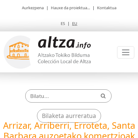
Aurkezpena
|
Hauxe da proiektua...
|
Kontaktua
ES
|
EU
Bilaketa aurreratua
Arrizar, Arriberri, Erroteta, Santa
Barbara auzoetako komertzioak