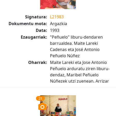
Signatura:
L21983
Dokumentu mota:
Argazkia
Data:
1993
Ezaugarriak:
"Peñuelo" liburu-dendaren
barrualdea. Maite Lareki
Cadenas eta José Antonio
Peñuelo Núñez
Oharrak:
Maite Lareki eta Jose Antonio
Peñuelo arduratu ziren liburu-
dendaz, Maribel Peñuelo
Núñezek utzi zuenean. Arrizar
21