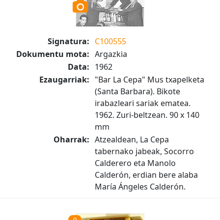
Signatura:
C100555
Dokumentu mota:
Argazkia
Data:
1962
Ezaugarriak:
"Bar La Cepa" Mus txapelketa
(Santa Barbara). Bikote
irabazleari sariak ematea.
1962. Zuri-beltzean. 90 x 140
mm
Oharrak:
Atzealdean, La Cepa
tabernako jabeak, Socorro
Calderero eta Manolo
Calderón, erdian bere alaba
María Ángeles Calderón.
9