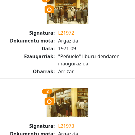
Signatura:
L21972
Dokumentu mota:
Argazkia
Data:
1971-09
Ezaugarriak:
"Peñuelo" liburu-dendaren
inaugurazioa
Oharrak:
Arrizar
10
Signatura:
L21973
Dokumentu mota:
Argazkia