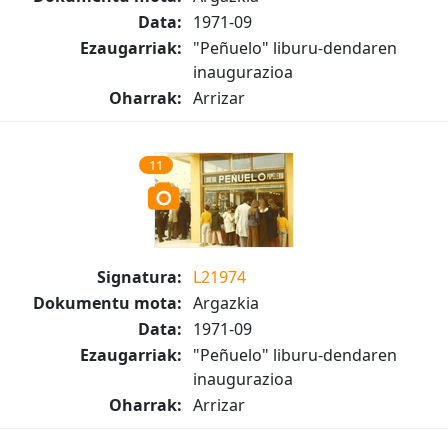
Data:
1971-09
Ezaugarriak:
"Peñuelo" liburu-dendaren
inaugurazioa
Oharrak:
Arrizar
11
Signatura:
L21974
Dokumentu mota:
Argazkia
Data:
1971-09
Ezaugarriak:
"Peñuelo" liburu-dendaren
inaugurazioa
Oharrak:
Arrizar