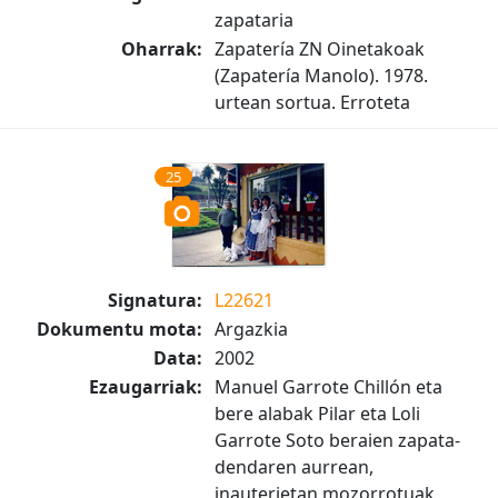
zapataria
Oharrak:
Zapatería ZN Oinetakoak
(Zapatería Manolo). 1978.
urtean sortua. Erroteta
25
Signatura:
L22621
Dokumentu mota:
Argazkia
Data:
2002
Ezaugarriak:
Manuel Garrote Chillón eta
bere alabak Pilar eta Loli
Garrote Soto beraien zapata-
dendaren aurrean,
inauterietan mozorrotuak