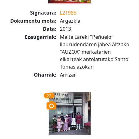
Signatura:
L21985
Dokumentu mota:
Argazkia
Data:
2013
Ezaugarriak:
Maite Lareki "Peñuelo"
liburudendaren jabea Altzako
"AUZOA" merkatarien
elkarteak antolatutako Santo
Tomas azokan
Oharrak:
Arrizar
22