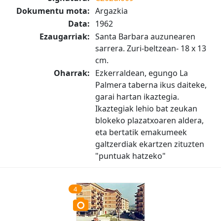
Dokumentu mota:
Argazkia
Data:
1962
Ezaugarriak:
Santa Barbara auzunearen
sarrera. Zuri-beltzean- 18 x 13
cm.
Oharrak:
Ezkerraldean, egungo La
Palmera taberna ikus daiteke,
garai hartan ikaztegia.
Ikaztegiak lehio bat zeukan
blokeko plazatxoaren aldera,
eta bertatik emakumeek
galtzerdiak ekartzen zituzten
"puntuak hatzeko"
4