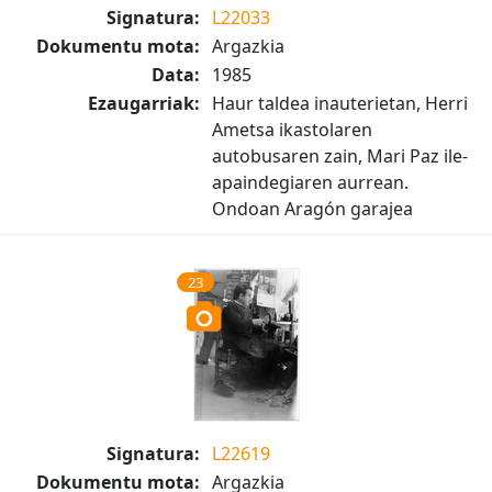
Signatura:
L22033
Dokumentu mota:
Argazkia
Data:
1985
Ezaugarriak:
Haur taldea inauterietan, Herri
Ametsa ikastolaren
autobusaren zain, Mari Paz ile-
apaindegiaren aurrean.
Ondoan Aragón garajea
23
Signatura:
L22619
Dokumentu mota:
Argazkia