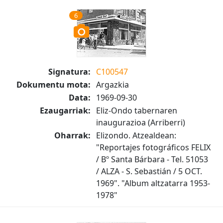
6
Signatura:
C100547
Dokumentu mota:
Argazkia
Data:
1969-09-30
Ezaugarriak:
Eliz-Ondo tabernaren
inaugurazioa (Arriberri)
Oharrak:
Elizondo. Atzealdean:
"Reportajes fotográficos FELIX
/ Bº Santa Bárbara - Tel. 51053
/ ALZA - S. Sebastián / 5 OCT.
1969". "Album altzatarra 1953-
1978"