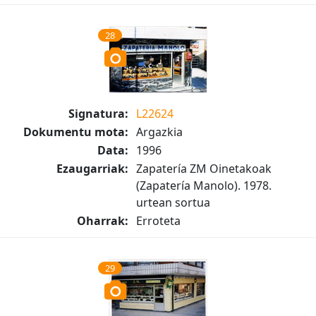
28
Signatura:
L22624
Dokumentu mota:
Argazkia
Data:
1996
Ezaugarriak:
Zapatería ZM Oinetakoak
(Zapatería Manolo). 1978.
urtean sortua
Oharrak:
Erroteta
29