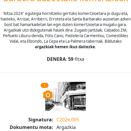
"Altza 2024" egutegia hornitzeko gertuko komertzioetara jo dugu eta,
hasteko, Arrizar, Arriberri, Erroteta eta Santa Barbarako auzoetan azken
bost bat hamarkadetan lan egin duten komertzioetara mugatu gara.
Argazkiak utzi dizkigutenak hauek dira: Zugasti Jantziak, Calzados ZM,
Peñuelo Liburu-denda, Foto Cano, Pastelería Carmentxu, Comestibles
Vidal, eta Elizondo, La Cepa eta La Palmera tabernak. Bildutako
argazkiak hemen ikus daitezke
.
DENERA
:
59
fitxa
1
Signatura:
C202e.005
Dokumentu mota:
Argazkia