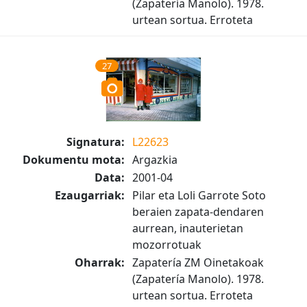
(Zapatería Manolo). 1978.
urtean sortua. Erroteta
27
Signatura:
L22623
Dokumentu mota:
Argazkia
Data:
2001-04
Ezaugarriak:
Pilar eta Loli Garrote Soto
beraien zapata-dendaren
aurrean, inauterietan
mozorrotuak
Oharrak:
Zapatería ZM Oinetakoak
(Zapatería Manolo). 1978.
urtean sortua. Erroteta