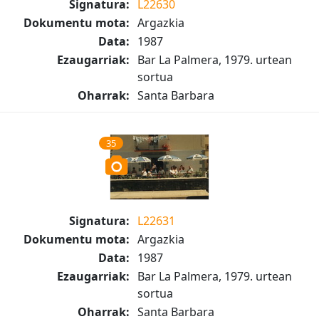
Signatura:
L22630
Dokumentu mota:
Argazkia
Data:
1987
Ezaugarriak:
Bar La Palmera, 1979. urtean
sortua
Oharrak:
Santa Barbara
35
Signatura:
L22631
Dokumentu mota:
Argazkia
Data:
1987
Ezaugarriak:
Bar La Palmera, 1979. urtean
sortua
Oharrak:
Santa Barbara