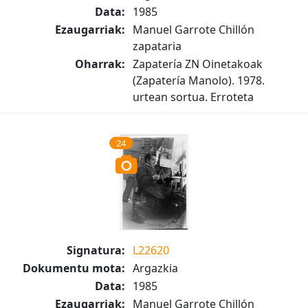
Data:
1985
Ezaugarriak:
Manuel Garrote Chillón
zapataria
Oharrak:
Zapatería ZN Oinetakoak
(Zapatería Manolo). 1978.
urtean sortua. Erroteta
24
Signatura:
L22620
Dokumentu mota:
Argazkia
Data:
1985
Ezaugarriak:
Manuel Garrote Chillón