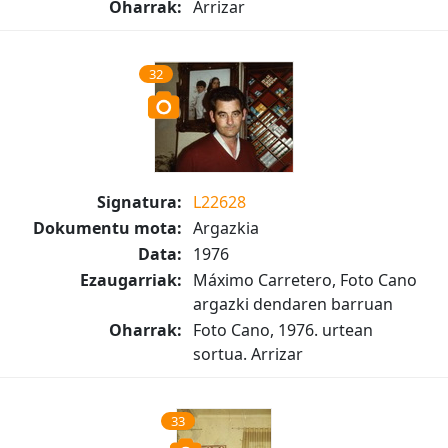
Oharrak:
Arrizar
32
Signatura:
L22628
Dokumentu mota:
Argazkia
Data:
1976
Ezaugarriak:
Máximo Carretero, Foto Cano
argazki dendaren barruan
Oharrak:
Foto Cano, 1976. urtean
sortua. Arrizar
33