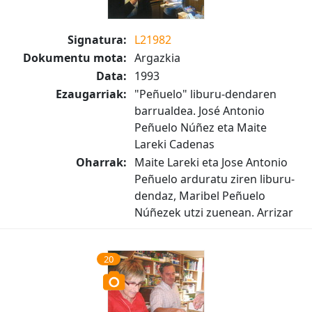
Signatura:
L21982
Dokumentu mota:
Argazkia
Data:
1993
Ezaugarriak:
"Peñuelo" liburu-dendaren
barrualdea. José Antonio
Peñuelo Núñez eta Maite
Lareki Cadenas
Oharrak:
Maite Lareki eta Jose Antonio
Peñuelo arduratu ziren liburu-
dendaz, Maribel Peñuelo
Núñezek utzi zuenean. Arrizar
20