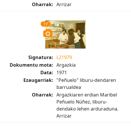
Oharrak:
Arrizar
17
Signatura:
L21979
Dokumentu mota:
Argazkia
Data:
1971
Ezaugarriak:
"Peñuelo" liburu-dendaren
barrualdea
Oharrak:
Argazkiaren erdian Maribel
Peñuelo Núñez, liburu-
dendako lehen arduraduna.
Arrizar