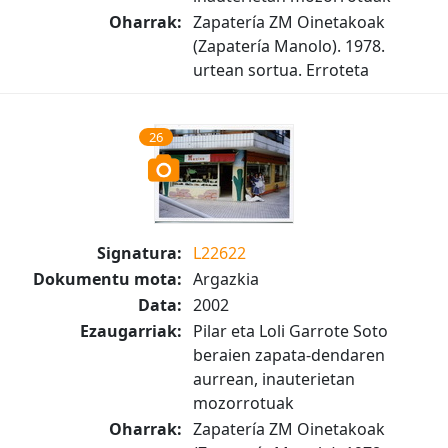
Oharrak:
Zapatería ZM Oinetakoak
(Zapatería Manolo). 1978.
urtean sortua. Erroteta
26
Signatura:
L22622
Dokumentu mota:
Argazkia
Data:
2002
Ezaugarriak:
Pilar eta Loli Garrote Soto
beraien zapata-dendaren
aurrean, inauterietan
mozorrotuak
Oharrak:
Zapatería ZM Oinetakoak