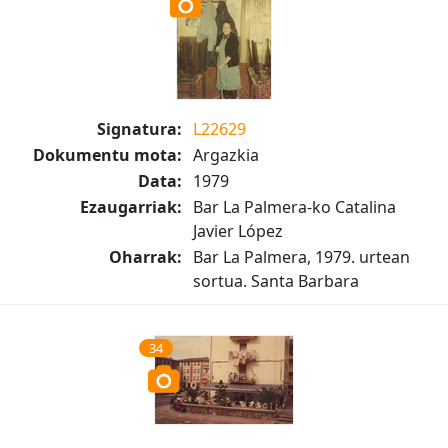
Signatura:
L22629
Dokumentu mota:
Argazkia
Data:
1979
Ezaugarriak:
Bar La Palmera-ko Catalina
Javier López
Oharrak:
Bar La Palmera, 1979. urtean
sortua. Santa Barbara
34