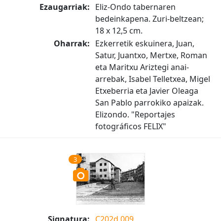
Ezaugarriak:
Eliz-Ondo tabernaren
bedeinkapena. Zuri-beltzean;
18 x 12,5 cm.
Oharrak:
Ezkerretik eskuinera, Juan,
Satur, Juantxo, Mertxe, Roman
eta Maritxu Ariztegi anai-
arrebak, Isabel Telletxea, Migel
Etxeberria eta Javier Oleaga
San Pablo parrokiko apaizak.
Elizondo. "Reportajes
fotográficos FELIX"
3
Signatura:
C202d.009