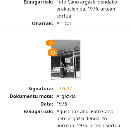
Ezaugarriak:
Foto Cano argazki dendako
erakuslehioa. 1976. urtean
sortua
Oharrak:
Arrizar
31
Signatura:
L22627
Dokumentu mota:
Argazkia
Data:
1976
Ezaugarriak:
Agustina Cano, Foto Cano
bere argazki dendaren
aurrean. 1976. urtean sortua