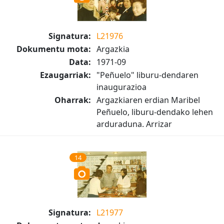
Signatura:
L21976
Dokumentu mota:
Argazkia
Data:
1971-09
Ezaugarriak:
"Peñuelo" liburu-dendaren
inaugurazioa
Oharrak:
Argazkiaren erdian Maribel
Peñuelo, liburu-dendako lehen
arduraduna. Arrizar
14
Signatura:
L21977