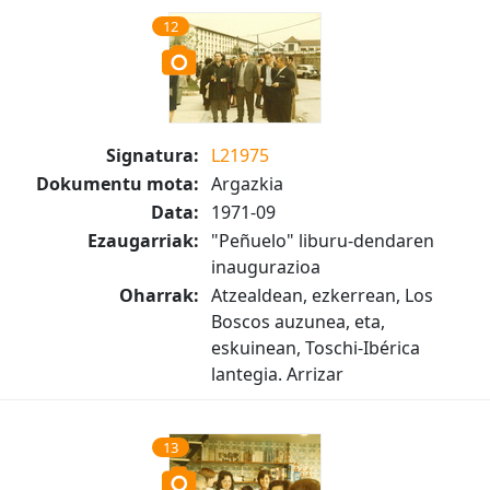
12
Signatura:
L21975
Dokumentu mota:
Argazkia
Data:
1971-09
Ezaugarriak:
"Peñuelo" liburu-dendaren
inaugurazioa
Oharrak:
Atzealdean, ezkerrean, Los
Boscos auzunea, eta,
eskuinean, Toschi-Ibérica
lantegia. Arrizar
13