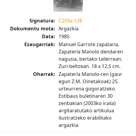
Signatura:
C209a.128
Dokumentu mota:
Argazkia
Data:
1985
Ezaugarriak:
Manuel Garrote zapataria,
Zapatería Manolo dendaren
nagusia, bertako tailerrean.
Zuri-beltzean. 18 x 12,5 cm.
Oharrak:
Zapatería Manolo-ren (gaur
egun Z.M. Oinetakoak) 25.
urteurrena gogoratzeko
Estibaus buletinaren 30
zenbakian (2003ko iraila)
argitaratutako artikulua
ilustratzeko erabilitako
argazkia