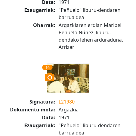
Data:
1971
Ezaugarriak:
"Peñuelo" liburu-dendaren
barrualdea
Oharrak:
Argazkiaren erdian Maribel
Peñuelo Núñez, liburu-
dendako lehen arduraduna.
Arrizar
16
Signatura:
L21980
Dokumentu mota:
Argazkia
Data:
1971
Ezaugarriak:
"Peñuelo" liburu-dendaren
barrualdea