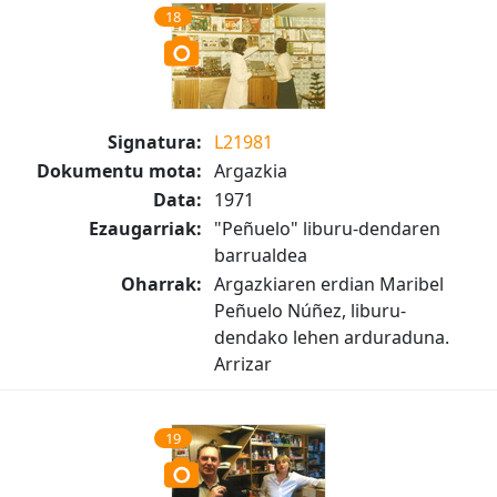
18
Signatura:
L21981
Dokumentu mota:
Argazkia
Data:
1971
Ezaugarriak:
"Peñuelo" liburu-dendaren
barrualdea
Oharrak:
Argazkiaren erdian Maribel
Peñuelo Núñez, liburu-
dendako lehen arduraduna.
Arrizar
19