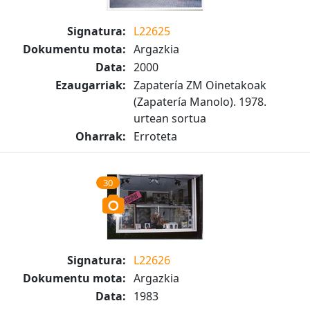
Signatura:
L22625
Dokumentu mota:
Argazkia
Data:
2000
Ezaugarriak:
Zapatería ZM Oinetakoak
(Zapatería Manolo). 1978.
urtean sortua
Oharrak:
Erroteta
30
Signatura:
L22626
Dokumentu mota:
Argazkia
Data:
1983