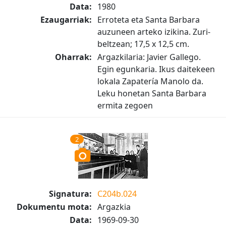
Data:
1980
Ezaugarriak:
Erroteta eta Santa Barbara
auzuneen arteko izikina. Zuri-
beltzean; 17,5 x 12,5 cm.
Oharrak:
Argazkilaria: Javier Gallego.
Egin egunkaria. Ikus daitekeen
lokala Zapatería Manolo da.
Leku honetan Santa Barbara
ermita zegoen
2
Signatura:
C204b.024
Dokumentu mota:
Argazkia
Data:
1969-09-30