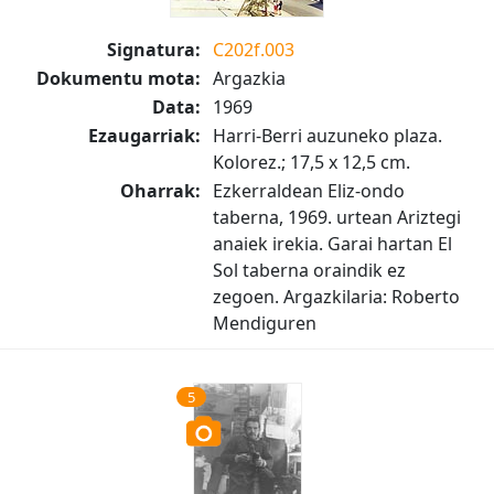
Signatura:
C202f.003
Dokumentu mota:
Argazkia
Data:
1969
Ezaugarriak:
Harri-Berri auzuneko plaza.
Kolorez.; 17,5 x 12,5 cm.
Oharrak:
Ezkerraldean Eliz-ondo
taberna, 1969. urtean Ariztegi
anaiek irekia. Garai hartan El
Sol taberna oraindik ez
zegoen. Argazkilaria: Roberto
Mendiguren
5