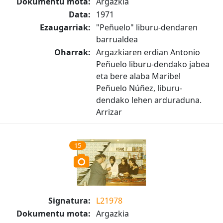
Dokumentu mota:
Argazkia
Data:
1971
Ezaugarriak:
"Peñuelo" liburu-dendaren
barrualdea
Oharrak:
Argazkiaren erdian Antonio
Peñuelo liburu-dendako jabea
eta bere alaba Maribel
Peñuelo Núñez, liburu-
dendako lehen arduraduna.
Arrizar
15
Signatura:
L21978
Dokumentu mota:
Argazkia