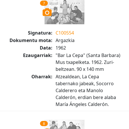
7
Signatura:
C100554
Dokumentu mota:
Argazkia
Data:
1962
Ezaugarriak:
"Bar La Cepa" (Santa Barbara)
Mus txapelketa. 1962. Zuri-
beltzean. 90 x 140 mm
Oharrak:
Atzealdean, La Cepa
tabernako jabeak, Socorro
Calderero eta Manolo
Calderón, erdian bere alaba
María Ángeles Calderón.
8