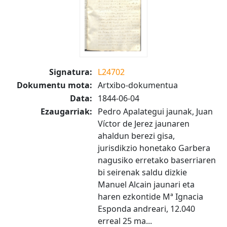
Signatura:
L24702
Dokumentu mota:
Artxibo-dokumentua
Data:
1844-06-04
Ezaugarriak:
Pedro Apalategui jaunak, Juan
Víctor de Jerez jaunaren
ahaldun berezi gisa,
jurisdikzio honetako Garbera
nagusiko erretako baserriaren
bi seirenak saldu dizkie
Manuel Alcain jaunari eta
haren ezkontide Mª Ignacia
Esponda andreari, 12.040
erreal 25 ma...