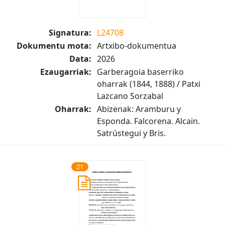
Signatura:
L24708
Dokumentu mota:
Artxibo-dokumentua
Data:
2026
Ezaugarriak:
Garberagoia baserriko
oharrak (1844, 1888) / Patxi
Lazcano Sorzabal
Oharrak:
Abizenak: Aramburu y
Esponda. Falcorena. Alcain.
Satrústegui y Bris.
21