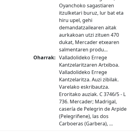
Oyanchoko sagastiaren
itzulketari buruz, lur bat eta
hiru upel, gehi
demandatzailearen aitak
aurkakoan utzi zituen 470
dukat, Mercader etxearen
salmentaren produ...
Oharrak:
Valladolideko Errege
Kantzelaritzaren Artxiboa.
Valladolideko Errege
Kantzelaritza. Auzi zibilak.
Varelako eskribautza.
Eroritako auziak. C 3746/5 - L
736. Mercader; Madrigal,
casería de Pelegrin de Arpide
(Pelegriñene), las dos
Carboeras (Garbera), ...