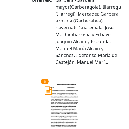
Oharrak:
Garbera /Garbera
mayor(Garberagoia), Illarregui
(Illarregi), Mercader, Garbera
azpicoa (Garberabea),
baserriak. Guatemala. José
Machimbarrena y Echave.
Joaquín Alcain y Esponda.
Manuel María Alcain y
Sánchez. Ildefonso María de
Castejón. Manuel Marí...
6