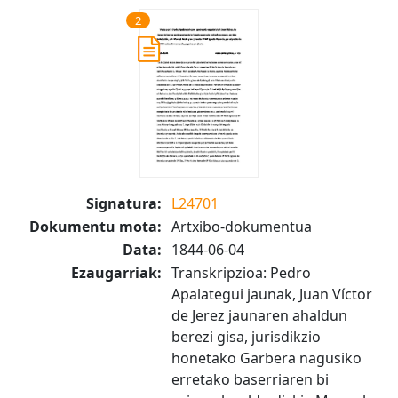
2
Signatura:
L24701
Dokumentu mota:
Artxibo-dokumentua
Data:
1844-06-04
Ezaugarriak:
Transkripzioa: Pedro
Apalategui jaunak, Juan Víctor
de Jerez jaunaren ahaldun
berezi gisa, jurisdikzio
honetako Garbera nagusiko
erretako baserriaren bi