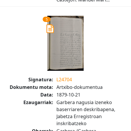
5
Signatura:
L24704
Dokumentu mota:
Artxibo-dokumentua
Data:
1879-10-21
Ezaugarriak:
Garbera nagusia izeneko
baserriaren deskribapena,
Jabetza Erregistroan
inskribatzeko