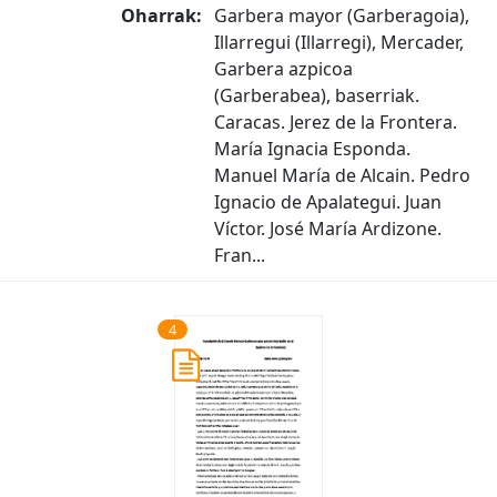
Oharrak:
Garbera mayor (Garberagoia),
Illarregui (Illarregi), Mercader,
Garbera azpicoa
(Garberabea), baserriak.
Caracas. Jerez de la Frontera.
María Ignacia Esponda.
Manuel María de Alcain. Pedro
Ignacio de Apalategui. Juan
Víctor. José María Ardizone.
Fran...
4