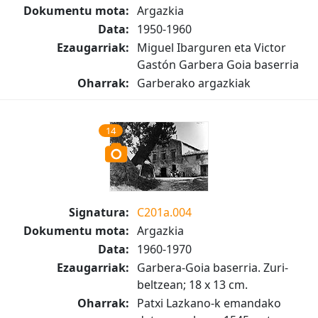
Dokumentu mota:
Argazkia
Data:
1950-1960
Ezaugarriak:
Miguel Ibarguren eta Victor
Gastón Garbera Goia baserria
Oharrak:
Garberako argazkiak
14
Signatura:
C201a.004
Dokumentu mota:
Argazkia
Data:
1960-1970
Ezaugarriak:
Garbera-Goia baserria. Zuri-
beltzean; 18 x 13 cm.
Oharrak:
Patxi Lazkano-k emandako