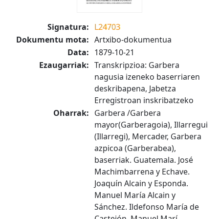
Signatura:
L24703
Dokumentu mota:
Artxibo-dokumentua
Data:
1879-10-21
Ezaugarriak:
Transkripzioa: Garbera
nagusia izeneko baserriaren
deskribapena, Jabetza
Erregistroan inskribatzeko
Oharrak:
Garbera /Garbera
mayor(Garberagoia), Illarregui
(Illarregi), Mercader, Garbera
azpicoa (Garberabea),
baserriak. Guatemala. José
Machimbarrena y Echave.
Joaquín Alcain y Esponda.
Manuel María Alcain y
Sánchez. Ildefonso María de
Castejón. Manuel Marí...