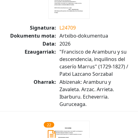
Signatura:
L24709
Dokumentu mota:
Artxibo-dokumentua
Data:
2026
Ezaugarriak:
"Francisco de Aramburu y su
descendencia, inquilinos del
caserío Marrus" (1729-1827) /
Patxi Lazcano Sorzabal
Oharrak:
Abizenak: Aramburu y
Zavaleta. Arzac. Arrieta.
Ibarburu. Echeverria.
Guruceaga.
22