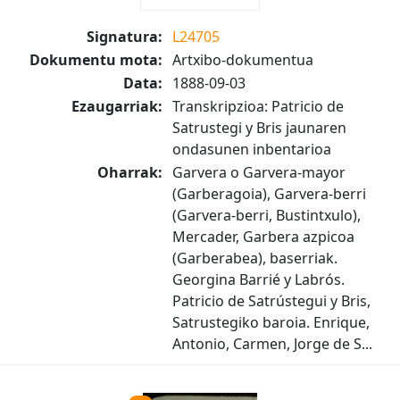
Signatura:
L24705
Dokumentu mota:
Artxibo-dokumentua
Data:
1888-09-03
Ezaugarriak:
Transkripzioa: Patricio de
Satrustegi y Bris jaunaren
ondasunen inbentarioa
Oharrak:
Garvera o Garvera-mayor
(Garberagoia), Garvera-berri
(Garvera-berri, Bustintxulo),
Mercader, Garbera azpicoa
(Garberabea), baserriak.
Georgina Barrié y Labrós.
Patricio de Satrústegui y Bris,
Satrustegiko baroia. Enrique,
Antonio, Carmen, Jorge de S...