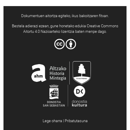
Dokumentuen aitortza egiteko, ikus bakoitzaren fitxan.
Bestela adierazi ezean, gune honetako edukia Creative Commons
Aitortu 4.0 Nazioarteko lizentzia baten menpe dago.
Lege oharra | Pribatutasuna