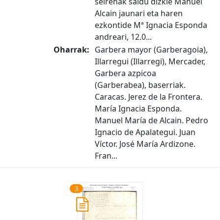
seirenak saldu dizkie Manuel
Alcain jaunari eta haren
ezkontide Mª Ignacia Esponda
andreari, 12.0...
Oharrak:
Garbera mayor (Garberagoia),
Illarregui (Illarregi), Mercader,
Garbera azpicoa
(Garberabea), baserriak.
Caracas. Jerez de la Frontera.
María Ignacia Esponda.
Manuel María de Alcain. Pedro
Ignacio de Apalategui. Juan
Víctor. José María Ardizone.
Fran...
3