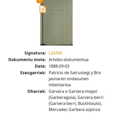
7
Signatura:
L24706
Dokumentu mota:
Artxibo-dokumentua
Data:
1888-09-03
Ezaugarriak:
Patricio de Satrustegi y Bris
jaunaren ondasunen
inbentarioa
Oharrak:
Garvera o Garvera-mayor
(Garberagoia), Garvera-berri
(Garvera-berri, Bustintxulo),
Mercader, Garbera azpicoa