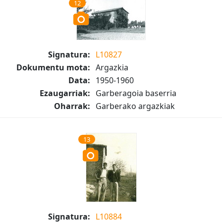
12
Signatura:
L10827
Dokumentu mota:
Argazkia
Data:
1950-1960
Ezaugarriak:
Garberagoia baserria
Oharrak:
Garberako argazkiak
13
Signatura:
L10884