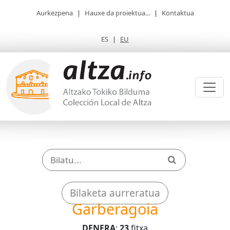
Aurkezpena
|
Hauxe da proiektua...
|
Kontaktua
ES
|
EU
Bilaketa aurreratua
Garberagoia
DENERA
:
23
fitxa