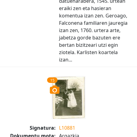
datuenarabera, 1545. urtean
eraiki zen eta hasieran
komentua izan zen. Geroago,
Falconena familiaren jauregia
izan zen, 1760. urtera arte,
jabetza gorde bazuten ere
bertan bizitzeari utzi egin
ziotela. Karlisten koartela
izan...
15
Signatura:
L10881
Dokumentu mota:
Argazkia