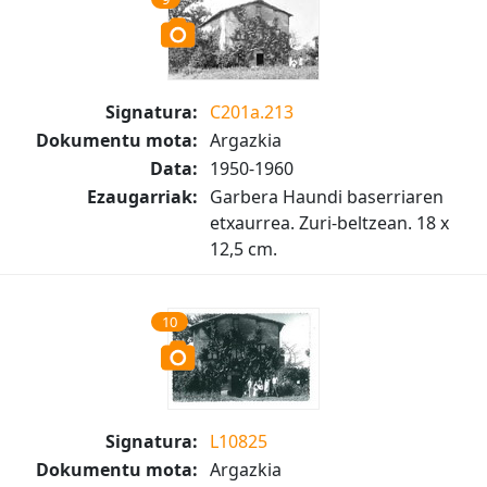
Signatura:
C201a.213
Dokumentu mota:
Argazkia
Data:
1950-1960
Ezaugarriak:
Garbera Haundi baserriaren
etxaurrea. Zuri-beltzean. 18 x
12,5 cm.
10
Signatura:
L10825
Dokumentu mota:
Argazkia