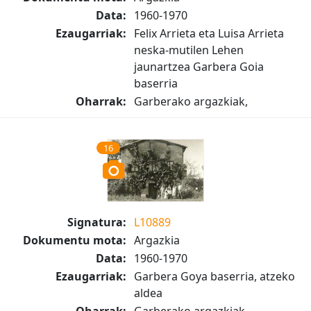
Data:
1960-1970
Ezaugarriak:
Felix Arrieta eta Luisa Arrieta
neska-mutilen Lehen
jaunartzea Garbera Goia
baserria
Oharrak:
Garberako argazkiak,
16
Signatura:
L10889
Dokumentu mota:
Argazkia
Data:
1960-1970
Ezaugarriak:
Garbera Goya baserria, atzeko
aldea