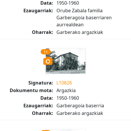
Data:
1950-1960
Ezaugarriak:
Orube Zabala familia
Garberagoia baserriaren
aurrealdean
Oharrak:
Garberako argazkiak
11
Signatura:
L10826
Dokumentu mota:
Argazkia
Data:
1950-1960
Ezaugarriak:
Garberagoia baserria
Oharrak:
Garberako argazkiak