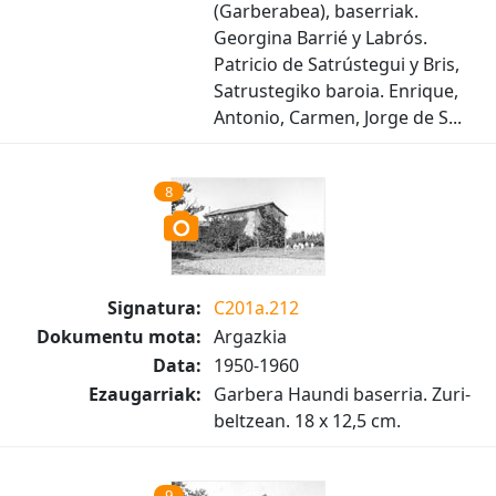
(Garberabea), baserriak.
Georgina Barrié y Labrós.
Patricio de Satrústegui y Bris,
Satrustegiko baroia. Enrique,
Antonio, Carmen, Jorge de S...
8
Signatura:
C201a.212
Dokumentu mota:
Argazkia
Data:
1950-1960
Ezaugarriak:
Garbera Haundi baserria. Zuri-
beltzean. 18 x 12,5 cm.
9