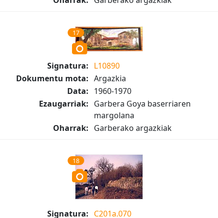
Oharrak:
Garberako argazkiak
17
Signatura:
L10890
Dokumentu mota:
Argazkia
Data:
1960-1970
Ezaugarriak:
Garbera Goya baserriaren
margolana
Oharrak:
Garberako argazkiak
18
Signatura:
C201a.070