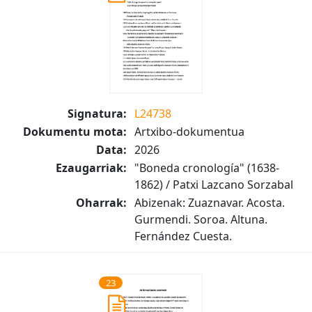
Signatura:
L24738
Dokumentu mota:
Artxibo-dokumentua
Data:
2026
Ezaugarriak:
"Boneda cronología" (1638-
1862) / Patxi Lazcano Sorzabal
Oharrak:
Abizenak: Zuaznavar. Acosta.
Gurmendi. Soroa. Altuna.
Fernández Cuesta.
23