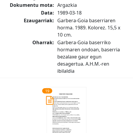
Dokumentu mota:
Argazkia
Data:
1989-03-18
Ezaugarriak:
Garbera-Goia baserriaren
horma. 1989. Kolorez. 15,5 x
10 cm.
Oharrak:
Garbera-Goia baserriko
hormaren ondoan, baserria
bezalaxe gaur egun
desagertua. A.H.M.-ren
ibilaldia
19