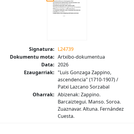
Signatura:
L24739
Dokumentu mota:
Artxibo-dokumentua
Data:
2026
Ezaugarriak:
"Luis Gonzaga Zappino,
ascendencia" (1710-1907) /
Patxi Lazcano Sorzabal
Oharrak:
Abizenak: Zappino.
Barcaiztegui. Manso. Soroa.
Zuaznavar. Altuna. Fernández
Cuesta.