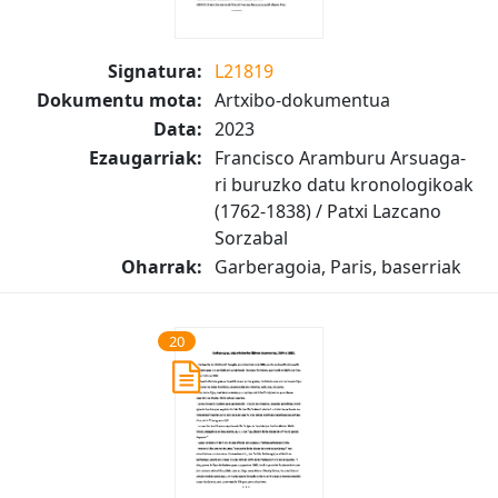
Signatura:
L21819
Dokumentu mota:
Artxibo-dokumentua
Data:
2023
Ezaugarriak:
Francisco Aramburu Arsuaga-
ri buruzko datu kronologikoak
(1762-1838) / Patxi Lazcano
Sorzabal
Oharrak:
Garberagoia, Paris, baserriak
20