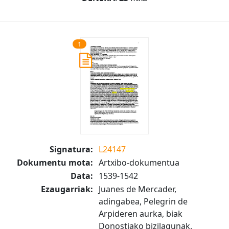
1
Signatura:
L24147
Dokumentu mota:
Artxibo-dokumentua
Data:
1539-1542
Ezaugarriak:
Juanes de Mercader,
adingabea, Pelegrin de
Arpideren aurka, biak
Donostiako bizilagunak,