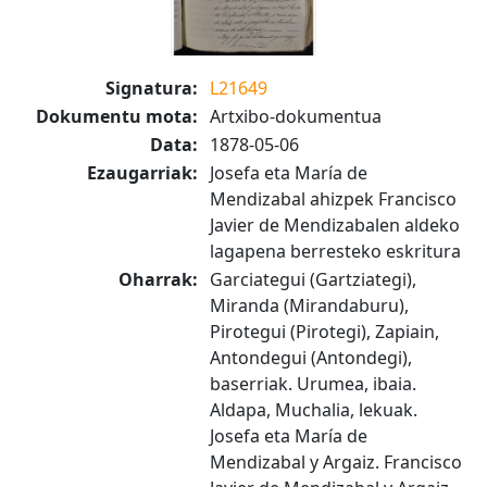
Signatura:
L21649
Dokumentu mota:
Artxibo-dokumentua
Data:
1878-05-06
Ezaugarriak:
Josefa eta María de
Mendizabal ahizpek Francisco
Javier de Mendizabalen aldeko
lagapena berresteko eskritura
Oharrak:
Garciategui (Gartziategi),
Miranda (Mirandaburu),
Pirotegui (Pirotegi), Zapiain,
Antondegui (Antondegi),
baserriak. Urumea, ibaia.
Aldapa, Muchalia, lekuak.
Josefa eta María de
Mendizabal y Argaiz. Francisco