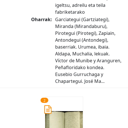
igeltsu, adreilu eta teila
fabriketarako
Oharrak:
Garciategui (Gartziategi),
Miranda (Mirandaburu),
Pirotegui (Pirotegi), Zapiain,
Antondegui (Antondegi),
baserriak. Urumea, ibaia.
Aldapa, Muchalia, lekuak.
Víctor de Munibe y Aranguren,
Peñafloridako kondea.
Eusebio Gurruchaga y
Chapartegui. José Ma...
2