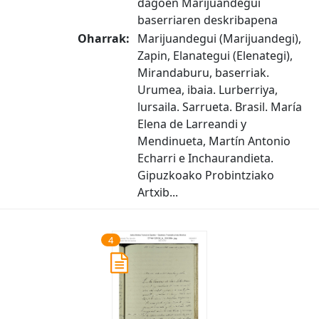
dagoen Marijuandegui
baserriaren deskribapena
Oharrak:
Marijuandegui (Marijuandegi),
Zapin, Elanategui (Elenategi),
Mirandaburu, baserriak.
Urumea, ibaia. Lurberriya,
lursaila. Sarrueta. Brasil. María
Elena de Larreandi y
Mendinueta, Martín Antonio
Echarri e Inchaurandieta.
Gipuzkoako Probintziako
Artxib...
4