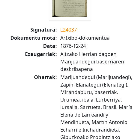
Signatura:
L24037
Dokumentu mota:
Artxibo-dokumentua
Data:
1876-12-24
Ezaugarriak:
Altzako Herrian dagoen
Marijuandegui baserriaren
deskribapena
Oharrak:
Marijuandegui (Marijuandegi),
Zapin, Elanategui (Elenategi),
Mirandaburu, baserriak.
Urumea, ibaia. Lurberriya,
lursaila. Sarrueta. Brasil. María
Elena de Larreandi y
Mendinueta, Martín Antonio
Echarri e Inchaurandieta.
Gipuzkoako Probintziako