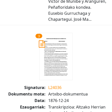
Víctor de Munibe y Aranguren,
Peñafloridako kondea.
Eusebio Gurruchaga y
Chapartegui. José Ma...
3
Signatura:
L24036
Dokumentu mota:
Artxibo-dokumentua
Data:
1876-12-24
Ezaugarriak:
Transkripzioa: Altzako Herrian