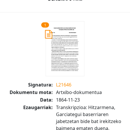
1
Signatura:
L21646
Dokumentu mota:
Artxibo-dokumentua
Data:
1864-11-23
Ezaugarriak:
Transkripzioa: Hitzarmena,
Garciategui baserriaren
jabetzetan bide bat irekitzeko
baimena ematen duena,