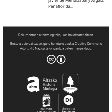
Javier de Mendizabal y Argaiz,
Peñaflorida...
Dokumentuen aitortza egiteko, ikus bakoitzaren fitxan.
Bestela adierazi ezean, gune honetako edukia Creative Commons
Aitortu 4.0 Nazioarteko lizentzia baten menpe dago.