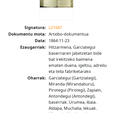
Signatura:
L21647
Dokumentu mota:
Artxibo-dokumentua
Data:
1864-11-23
Ezaugarriak:
Hitzarmena, Garciategui
baserriaren jabetzetan bide
bat irekitzeko baimena
ematen duena, igeltsu, adreilu
eta teila fabriketarako
Oharrak:
Garciategui (Gartziategi),
Miranda (Mirandaburu),
Pirotegui (Pirotegi), Zapiain,
Antondegui (Antondegi),
baserriak. Urumea, ibaia.
Aldapa, Muchalia, lekuak.