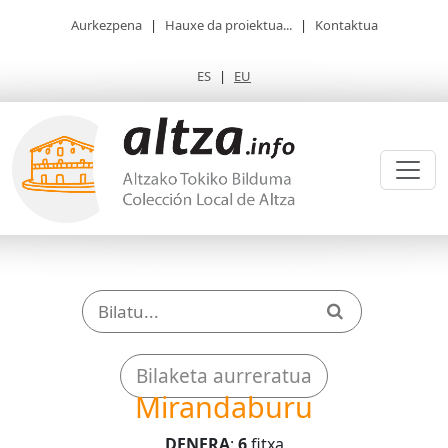
Aurkezpena
|
Hauxe da proiektua...
|
Kontaktua
ES
|
EU
Bilaketa aurreratua
Mirandaburu
DENERA
:
6
fitxa