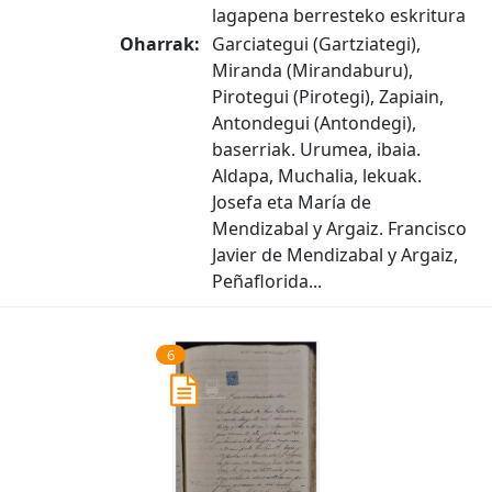
lagapena berresteko eskritura
Oharrak:
Garciategui (Gartziategi),
Miranda (Mirandaburu),
Pirotegui (Pirotegi), Zapiain,
Antondegui (Antondegi),
baserriak. Urumea, ibaia.
Aldapa, Muchalia, lekuak.
Josefa eta María de
Mendizabal y Argaiz. Francisco
Javier de Mendizabal y Argaiz,
Peñaflorida...
6