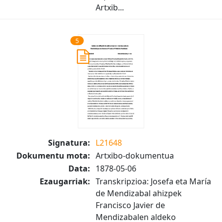
Artxib...
5
Signatura:
L21648
Dokumentu mota:
Artxibo-dokumentua
Data:
1878-05-06
Ezaugarriak:
Transkripzioa: Josefa eta María
de Mendizabal ahizpek
Francisco Javier de
Mendizabalen aldeko