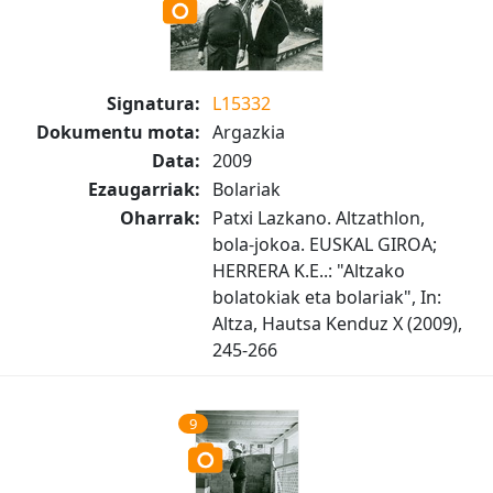
Signatura:
L15332
Dokumentu mota:
Argazkia
Data:
2009
Ezaugarriak:
Bolariak
Oharrak:
Patxi Lazkano. Altzathlon,
bola-jokoa. EUSKAL GIROA;
HERRERA K.E..: "Altzako
bolatokiak eta bolariak", In:
Altza, Hautsa Kenduz X (2009),
245-266
9