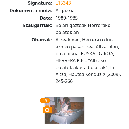
Signatura:
L15343
Dokumentu mota:
Argazkia
Data:
1980-1985
Ezaugarriak:
Bolari gazteak Herrerako
bolatokian
Oharrak:
Atzealdean, Herrerako lur-
azpiko pasabidea. Altzathlon,
bola-jokoa. EUSKAL GIROA;
HERRERA K.E..: "Altzako
bolatokiak eta bolariak", In:
Altza, Hautsa Kenduz X (2009),
245-266
19