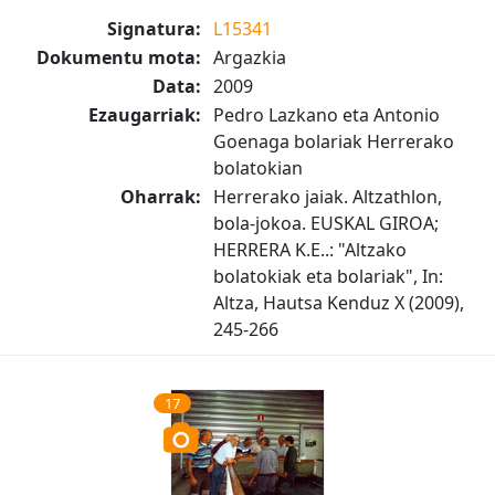
Signatura:
L15341
Dokumentu mota:
Argazkia
Data:
2009
Ezaugarriak:
Pedro Lazkano eta Antonio
Goenaga bolariak Herrerako
bolatokian
Oharrak:
Herrerako jaiak. Altzathlon,
bola-jokoa. EUSKAL GIROA;
HERRERA K.E..: "Altzako
bolatokiak eta bolariak", In:
Altza, Hautsa Kenduz X (2009),
245-266
17