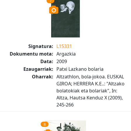
7
Signatura:
L15331
Dokumentu mota:
Argazkia
Data:
2009
Ezaugarriak:
Patxi Lazkano bolaria
Oharrak:
Altzathlon, bola-jokoa. EUSKAL
GIROA; HERRERA K.E..: "Altzako
bolatokiak eta bolariak", In:
Altza, Hautsa Kenduz X (2009),
245-266
8