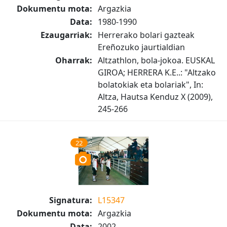
Dokumentu mota:
Argazkia
Data:
1980-1990
Ezaugarriak:
Herrerako bolari gazteak
Ereñozuko jaurtialdian
Oharrak:
Altzathlon, bola-jokoa. EUSKAL
GIROA; HERRERA K.E..: "Altzako
bolatokiak eta bolariak", In:
Altza, Hautsa Kenduz X (2009),
245-266
22
Signatura:
L15347
Dokumentu mota:
Argazkia
Data:
2002