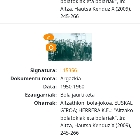
bolatokiak eta bolariak", In:
Altza, Hautsa Kenduz X (2009),
245-266
31
Signatura:
L15356
Dokumentu mota:
Argazkia
Data:
1950-1960
Ezaugarriak:
Bola jaurtiketa
Oharrak:
Altzathlon, bola-jokoa. EUSKAL
GIROA; HERRERA K.E..: "Altzako
bolatokiak eta bolariak", In:
Altza, Hautsa Kenduz X (2009),
245-266