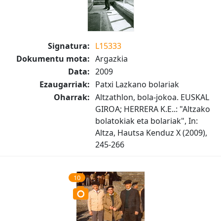
Signatura:
L15333
Dokumentu mota:
Argazkia
Data:
2009
Ezaugarriak:
Patxi Lazkano bolariak
Oharrak:
Altzathlon, bola-jokoa. EUSKAL
GIROA; HERRERA K.E..: "Altzako
bolatokiak eta bolariak", In:
Altza, Hautsa Kenduz X (2009),
245-266
10