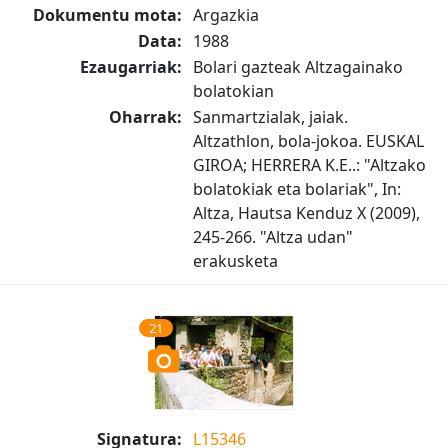
Dokumentu mota:
Argazkia
Data:
1988
Ezaugarriak:
Bolari gazteak Altzagainako
bolatokian
Oharrak:
Sanmartzialak, jaiak.
Altzathlon, bola-jokoa. EUSKAL
GIROA; HERRERA K.E..: "Altzako
bolatokiak eta bolariak", In:
Altza, Hautsa Kenduz X (2009),
245-266. "Altza udan"
erakusketa
21
Signatura:
L15346