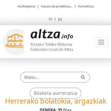
Aurkezpena
|
Hauxe da proiektua...
|
Kontaktua
ES
|
EU
Bilaketa aurreratua
Herrerako bolatokia, argazkiak
DENERA
:
35
fitxa