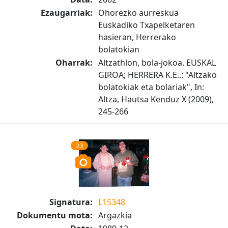
Ezaugarriak:
Ohorezko aurreskua
Euskadiko Txapelketaren
hasieran, Herrerako
bolatokian
Oharrak:
Altzathlon, bola-jokoa. EUSKAL
GIROA; HERRERA K.E..: "Altzako
bolatokiak eta bolariak", In:
Altza, Hautsa Kenduz X (2009),
245-266
23
Signatura:
L15348
Dokumentu mota:
Argazkia