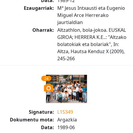
Data:
1989-12
Ezaugarriak:
Mª Jesus Intxausti eta Eugenio
Miguel Arce Herrerako
jaurtialdian
Oharrak:
Altzathlon, bola-jokoa. EUSKAL
GIROA; HERRERA K.E..: "Altzako
bolatokiak eta bolariak", In:
Altza, Hautsa Kenduz X (2009),
245-266
24
Signatura:
L15349
Dokumentu mota:
Argazkia
Data:
1989-06