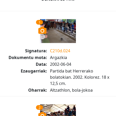
1
Signatura:
C210d.024
Dokumentu mota:
Argazkia
Data:
2002-06-04
Ezaugarriak:
Partida bat Herrerako
bolatokian. 2002. Kolorez. 18 x
12,5 cm.
Oharrak:
Altzathlon, bola-jokoa
2