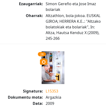
Ezaugarriak:
Simon Gereño eta Jose Imaz
bolariak
Oharrak:
Altzathlon, bola-jokoa. EUSKAL
GIROA; HERRERA K.E..: "Altzako
bolatokiak eta bolariak", In:
Altza, Hautsa Kenduz X (2009),
245-266
28
Signatura:
L15353
Dokumentu mota:
Argazkia
Data:
2009