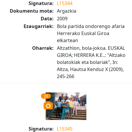
Signatura:
L15344
Dokumentu mota:
Argazkia
Data:
2009
Ezaugarriak:
Bola partida ondorengo afaria
Herrerako Euskal Giroa
elkartean
Oharrak:
Altzathlon, bola-jokoa. EUSKAL
GIROA; HERRERA K.E..: "Altzako
bolatokiak eta bolariak", In:
Altza, Hautsa Kenduz X (2009),
245-266
20
Signatura:
L15345