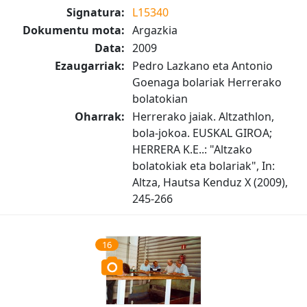
Signatura:
L15340
Dokumentu mota:
Argazkia
Data:
2009
Ezaugarriak:
Pedro Lazkano eta Antonio
Goenaga bolariak Herrerako
bolatokian
Oharrak:
Herrerako jaiak. Altzathlon,
bola-jokoa. EUSKAL GIROA;
HERRERA K.E..: "Altzako
bolatokiak eta bolariak", In:
Altza, Hautsa Kenduz X (2009),
245-266
16