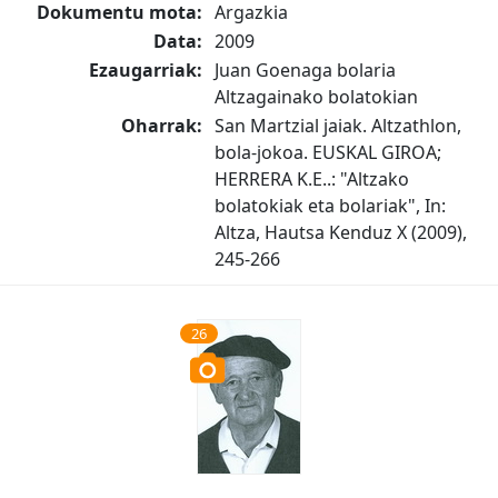
Dokumentu mota:
Argazkia
Data:
2009
Ezaugarriak:
Juan Goenaga bolaria
Altzagainako bolatokian
Oharrak:
San Martzial jaiak. Altzathlon,
bola-jokoa. EUSKAL GIROA;
HERRERA K.E..: "Altzako
bolatokiak eta bolariak", In:
Altza, Hautsa Kenduz X (2009),
245-266
26