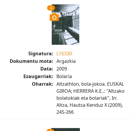
6
Signatura:
L15330
Dokumentu mota:
Argazkia
Data:
2009
Ezaugarriak:
Bolaria
Oharrak:
Altzathlon, bola-jokoa. EUSKAL
GIROA; HERRERA K.E..: "Altzako
bolatokiak eta bolariak", In:
Altza, Hautsa Kenduz X (2009),
245-266