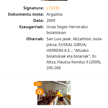
Signatura:
L15339
Dokumentu mota:
Argazkia
Data:
2009
Ezaugarriak:
Unax Seges Herrerako
bolatokian
Oharrak:
San Luis jaiak. Altzathlon, bola-
jokoa. EUSKAL GIROA;
HERRERA K.E..: "Altzako
bolatokiak eta bolariak", In:
Altza, Hautsa Kenduz X (2009),
245-266
15