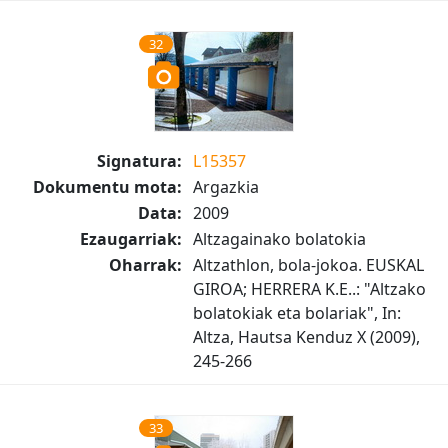
32
Signatura:
L15357
Dokumentu mota:
Argazkia
Data:
2009
Ezaugarriak:
Altzagainako bolatokia
Oharrak:
Altzathlon, bola-jokoa. EUSKAL
GIROA; HERRERA K.E..: "Altzako
bolatokiak eta bolariak", In:
Altza, Hautsa Kenduz X (2009),
245-266
33