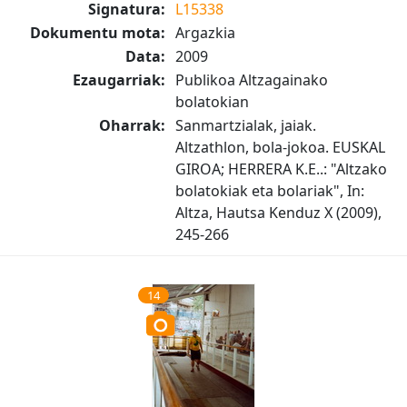
Signatura:
L15338
Dokumentu mota:
Argazkia
Data:
2009
Ezaugarriak:
Publikoa Altzagainako
bolatokian
Oharrak:
Sanmartzialak, jaiak.
Altzathlon, bola-jokoa. EUSKAL
GIROA; HERRERA K.E..: "Altzako
bolatokiak eta bolariak", In:
Altza, Hautsa Kenduz X (2009),
245-266
14