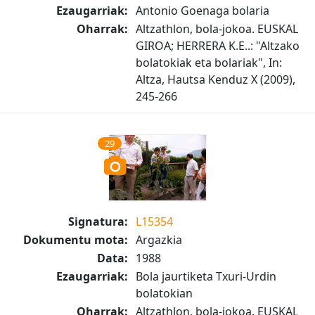
Ezaugarriak:
Antonio Goenaga bolaria
Oharrak:
Altzathlon, bola-jokoa. EUSKAL
GIROA; HERRERA K.E..: "Altzako
bolatokiak eta bolariak", In:
Altza, Hautsa Kenduz X (2009),
245-266
29
Signatura:
L15354
Dokumentu mota:
Argazkia
Data:
1988
Ezaugarriak:
Bola jaurtiketa Txuri-Urdin
bolatokian
Oharrak:
Altzathlon, bola-jokoa. EUSKAL