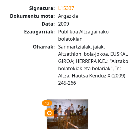
Signatura:
L15337
Dokumentu mota:
Argazkia
Data:
2009
Ezaugarriak:
Publikoa Altzagainako
bolatokian
Oharrak:
Sanmartzialak, jaiak.
Altzathlon, bola-jokoa. EUSKAL
GIROA; HERRERA K.E..: "Altzako
bolatokiak eta bolariak", In:
Altza, Hautsa Kenduz X (2009),
245-266
13