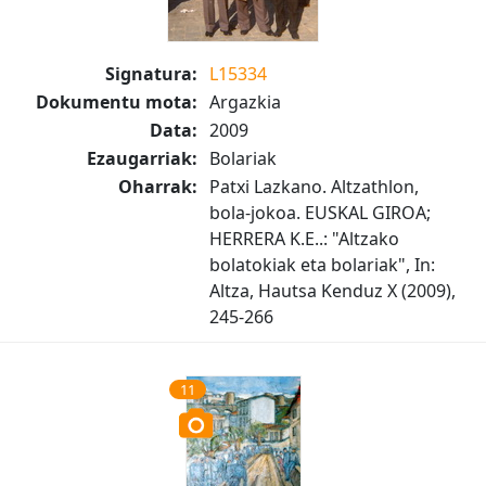
Signatura:
L15334
Dokumentu mota:
Argazkia
Data:
2009
Ezaugarriak:
Bolariak
Oharrak:
Patxi Lazkano. Altzathlon,
bola-jokoa. EUSKAL GIROA;
HERRERA K.E..: "Altzako
bolatokiak eta bolariak", In:
Altza, Hautsa Kenduz X (2009),
245-266
11