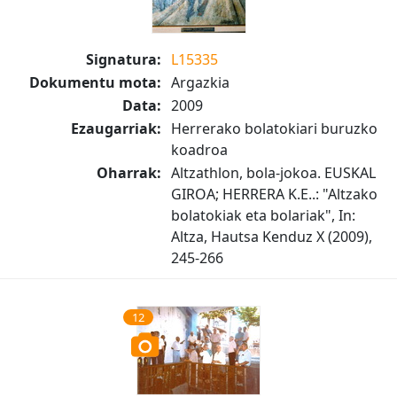
Signatura:
L15335
Dokumentu mota:
Argazkia
Data:
2009
Ezaugarriak:
Herrerako bolatokiari buruzko
koadroa
Oharrak:
Altzathlon, bola-jokoa. EUSKAL
GIROA; HERRERA K.E..: "Altzako
bolatokiak eta bolariak", In:
Altza, Hautsa Kenduz X (2009),
245-266
12