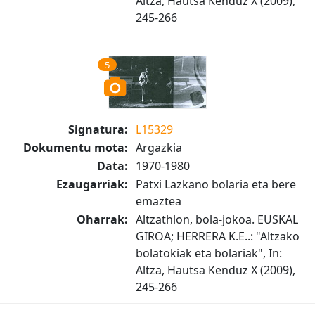
Altza, Hautsa Kenduz X (2009),
245-266
5
Signatura:
L15329
Dokumentu mota:
Argazkia
Data:
1970-1980
Ezaugarriak:
Patxi Lazkano bolaria eta bere
emaztea
Oharrak:
Altzathlon, bola-jokoa. EUSKAL
GIROA; HERRERA K.E..: "Altzako
bolatokiak eta bolariak", In:
Altza, Hautsa Kenduz X (2009),
245-266