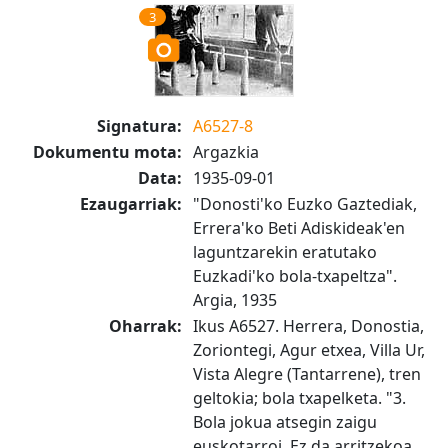
3
Signatura:
A6527-8
Dokumentu mota:
Argazkia
Data:
1935-09-01
Ezaugarriak:
"Donosti'ko Euzko Gaztediak,
Errera'ko Beti Adiskideak'en
laguntzarekin eratutako
Euzkadi'ko bola-txapeltza".
Argia, 1935
Oharrak:
Ikus A6527. Herrera, Donostia,
Zoriontegi, Agur etxea, Villa Ur,
Vista Alegre (Tantarrene), tren
geltokia; bola txapelketa. "3.
Bola jokua atsegin zaigu
euskotarroi. Ez da arritzekoa,