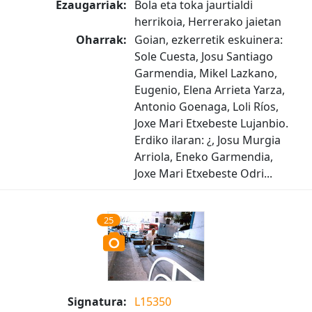
Ezaugarriak:
Bola eta toka jaurtialdi
herrikoia, Herrerako jaietan
Oharrak:
Goian, ezkerretik eskuinera:
Sole Cuesta, Josu Santiago
Garmendia, Mikel Lazkano,
Eugenio, Elena Arrieta Yarza,
Antonio Goenaga, Loli Ríos,
Joxe Mari Etxebeste Lujanbio.
Erdiko ilaran: ¿, Josu Murgia
Arriola, Eneko Garmendia,
Joxe Mari Etxebeste Odri...
25
Signatura:
L15350