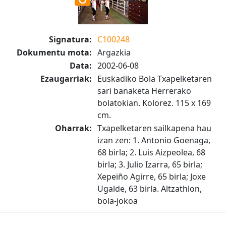
Signatura:
C100248
Dokumentu mota:
Argazkia
Data:
2002-06-08
Ezaugarriak:
Euskadiko Bola Txapelketaren
sari banaketa Herrerako
bolatokian. Kolorez. 115 x 169
cm.
Oharrak:
Txapelketaren sailkapena hau
izan zen: 1. Antonio Goenaga,
68 birla; 2. Luis Aizpeolea, 68
birla; 3. Julio Izarra, 65 birla;
Xepeiño Agirre, 65 birla; Joxe
Ugalde, 63 birla. Altzathlon,
bola-jokoa