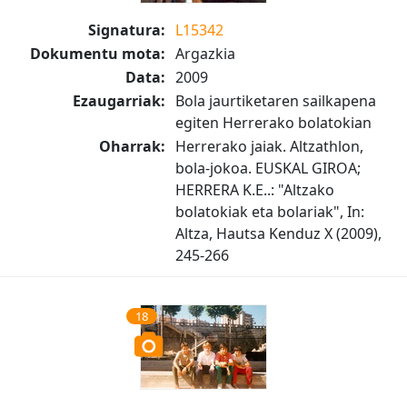
Signatura:
L15342
Dokumentu mota:
Argazkia
Data:
2009
Ezaugarriak:
Bola jaurtiketaren sailkapena
egiten Herrerako bolatokian
Oharrak:
Herrerako jaiak. Altzathlon,
bola-jokoa. EUSKAL GIROA;
HERRERA K.E..: "Altzako
bolatokiak eta bolariak", In:
Altza, Hautsa Kenduz X (2009),
245-266
18