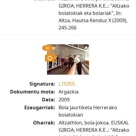
GIROA; HERRERA K.E..: "Altzako
bolatokiak eta bolariak", In:
Altza, Hautsa Kenduz X (2009),
245-266
30
Signatura:
L15355
Dokumentu mota:
Argazkia
Data:
2009
Ezaugarriak:
Bola jaurtiketa Herrerako
bolatokian
Oharrak:
Altzathlon, bola-jokoa. EUSKAL
GIROA; HERRERA K.E..: "Altzako