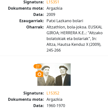
Signatura:
L15351
Dokumentu mota:
Argazkia
Data:
2009
Ezaugarriak:
Patxi Lazkano bolari
Oharrak:
Altzathlon, bola-jokoa. EUSKAL
GIROA; HERRERA K.E..: "Altzako
bolatokiak eta bolariak", In:
Altza, Hautsa Kenduz X (2009),
245-266
27
Signatura:
L15352
Dokumentu mota:
Argazkia
Data:
1960-1970