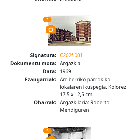
2
Signatura:
C202f.001
Dokumentu mota:
Argazkia
Data:
1969
Ezaugarriak:
Arriberriko parrokiko
lokalaren ikuspegia. Kolorez
17,5 x 12,5 cm.
Oharrak:
Argazkilaria: Roberto
Mendiguren
3