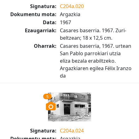
Signatura:
C204a.020
Dokumentu mota:
Argazkia
Data:
1967
Ezaugarriak:
Casares baserria. 1967. Zuri-
beltzean; 18 x 12,5 cm.
Oharrak:
Casares baserria, 1967. urtean
San Pablo parrokiari utzia
eliza bezala erabiltzeko.
Argazkiaren egilea Félix Iranzo
da
5
Signatura:
C204a.024
Dokumentu mota:
Argazkia