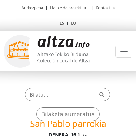
Aurkezpena
|
Hauxe da proiektua...
|
Kontaktua
ES
|
EU
Bilaketa aurreratua
San Pablo parrokia
DENERA
:
16
fitxa