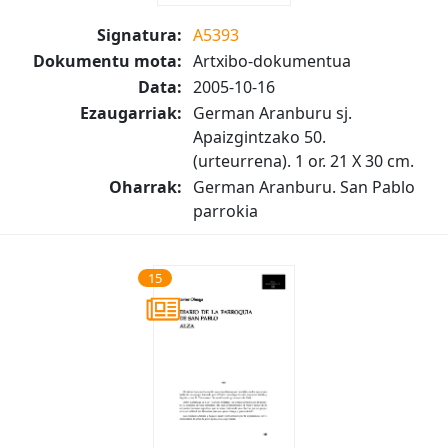
Signatura:
A5393
Dokumentu mota:
Artxibo-dokumentua
Data:
2005-10-16
Ezaugarriak:
German Aranburu sj.
Apaizgintzako 50.
(urteurrena). 1 or. 21 X 30 cm.
Oharrak:
German Aranburu. San Pablo
parrokia
15