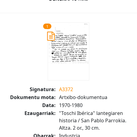
1
Signatura:
A3372
Dokumentu mota:
Artxibo-dokumentua
Data:
1970-1980
Ezaugarriak:
"Toschi Ibérica" lantegiaren
historia / San Pablo Parrokia.
Altza. 2 or., 30 cm.
Oharrak:
Industria