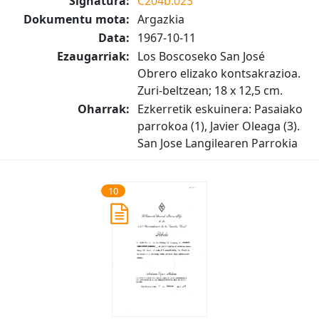
Signatura:
C204b.023
Dokumentu mota:
Argazkia
Data:
1967-10-11
Ezaugarriak:
Los Boscoseko San José
Obrero elizako kontsakrazioa.
Zuri-beltzean; 18 x 12,5 cm.
Oharrak:
Ezkerretik eskuinera: Pasaiako
parrokoa (1), Javier Oleaga (3).
San Jose Langilearen Parrokia
10