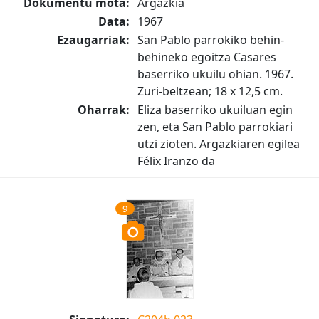
Dokumentu mota:
Argazkia
Data:
1967
Ezaugarriak:
San Pablo parrokiko behin-
behineko egoitza Casares
baserriko ukuilu ohian. 1967.
Zuri-beltzean; 18 x 12,5 cm.
Oharrak:
Eliza baserriko ukuiluan egin
zen, eta San Pablo parrokiari
utzi zioten. Argazkiaren egilea
Félix Iranzo da
9