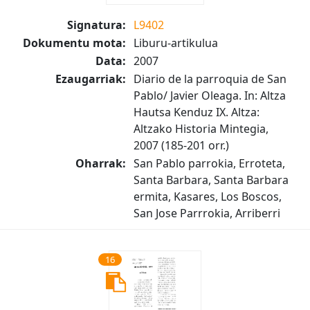
Signatura:
L9402
Dokumentu mota:
Liburu-artikulua
Data:
2007
Ezaugarriak:
Diario de la parroquia de San
Pablo/ Javier Oleaga. In: Altza
Hautsa Kenduz IX. Altza:
Altzako Historia Mintegia,
2007 (185-201 orr.)
Oharrak:
San Pablo parrokia, Erroteta,
Santa Barbara, Santa Barbara
ermita, Kasares, Los Boscos,
San Jose Parrrokia, Arriberri
16