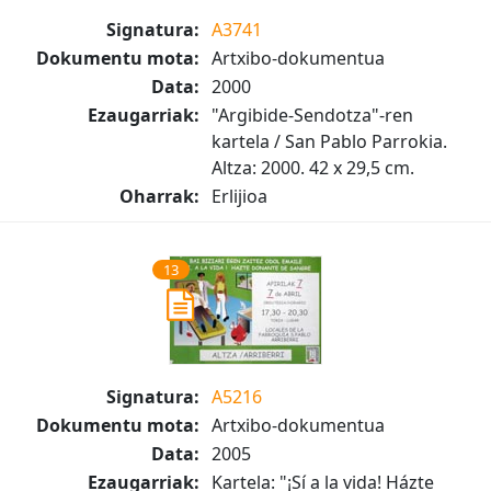
Signatura:
A3741
Dokumentu mota:
Artxibo-dokumentua
Data:
2000
Ezaugarriak:
"Argibide-Sendotza"-ren
kartela / San Pablo Parrokia.
Altza: 2000. 42 x 29,5 cm.
Oharrak:
Erlijioa
13
Signatura:
A5216
Dokumentu mota:
Artxibo-dokumentua
Data:
2005
Ezaugarriak:
Kartela: "¡Sí a la vida! Házte