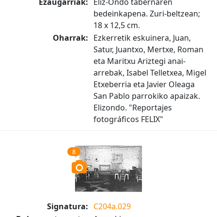
Ezaugarriak:
Eliz-Ondo tabernaren
bedeinkapena. Zuri-beltzean;
18 x 12,5 cm.
Oharrak:
Ezkerretik eskuinera, Juan,
Satur, Juantxo, Mertxe, Roman
eta Maritxu Ariztegi anai-
arrebak, Isabel Telletxea, Migel
Etxeberria eta Javier Oleaga
San Pablo parrokiko apaizak.
Elizondo. "Reportajes
fotográficos FELIX"
8
Signatura:
C204a.029