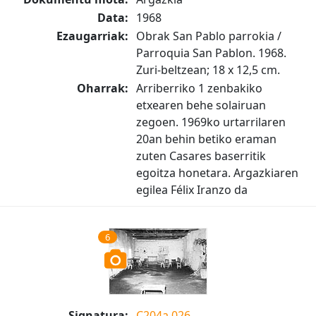
Data:
1968
Ezaugarriak:
Obrak San Pablo parrokia /
Parroquia San Pablon. 1968.
Zuri-beltzean; 18 x 12,5 cm.
Oharrak:
Arriberriko 1 zenbakiko
etxearen behe solairuan
zegoen. 1969ko urtarrilaren
20an behin betiko eraman
zuten Casares baserritik
egoitza honetara. Argazkiaren
egilea Félix Iranzo da
6
Signatura:
C204a.026