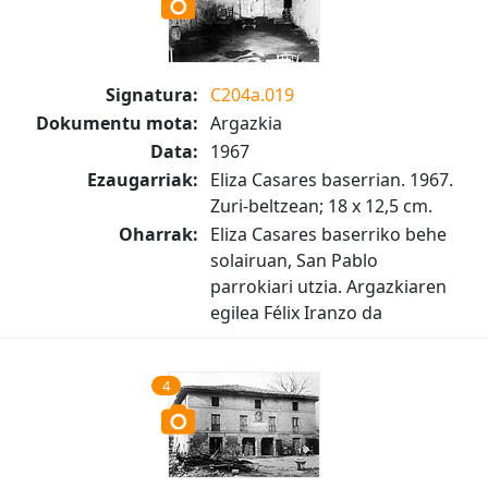
Signatura:
C204a.019
Dokumentu mota:
Argazkia
Data:
1967
Ezaugarriak:
Eliza Casares baserrian. 1967.
Zuri-beltzean; 18 x 12,5 cm.
Oharrak:
Eliza Casares baserriko behe
solairuan, San Pablo
parrokiari utzia. Argazkiaren
egilea Félix Iranzo da
4