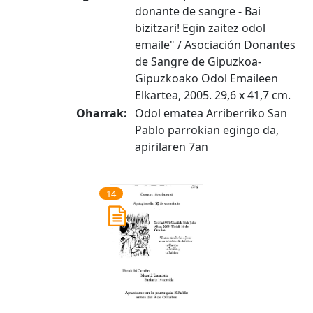
donante de sangre - Bai
bizitzari! Egin zaitez odol
emaile" / Asociación Donantes
de Sangre de Gipuzkoa-
Gipuzkoako Odol Emaileen
Elkartea, 2005. 29,6 x 41,7 cm.
Oharrak:
Odol ematea Arriberriko San
Pablo parrokian egingo da,
apirilaren 7an
14