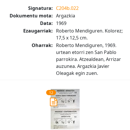
Signatura:
C204b.022
Dokumentu mota:
Argazkia
Data:
1969
Ezaugarriak:
Roberto Mendiguren. Kolorez;
17,5 x 12,5 cm.
Oharrak:
Roberto Mendiguren, 1969.
urtean etorri zen San Pablo
parrokira. Atzealdean, Arrizar
auzunea. Argazkia Javier
Oleagak egin zuen.
12