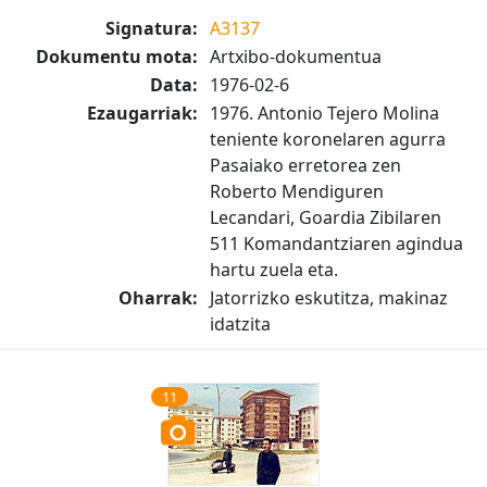
Signatura:
A3137
Dokumentu mota:
Artxibo-dokumentua
Data:
1976-02-6
Ezaugarriak:
1976. Antonio Tejero Molina
teniente koronelaren agurra
Pasaiako erretorea zen
Roberto Mendiguren
Lecandari, Goardia Zibilaren
511 Komandantziaren agindua
hartu zuela eta.
Oharrak:
Jatorrizko eskutitza, makinaz
idatzita
11