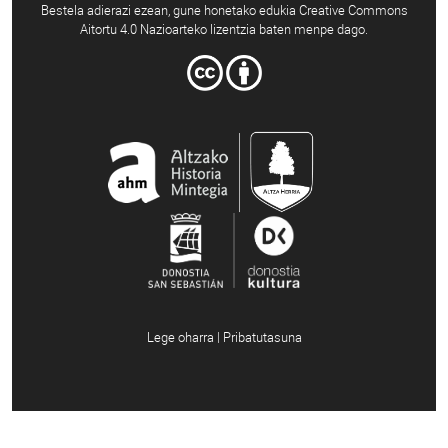
Bestela adierazi ezean, gune honetako edukia Creative Commons
Aitortu 4.0 Nazioarteko lizentzia baten menpe dago.
Lege oharra | Pribatutasuna