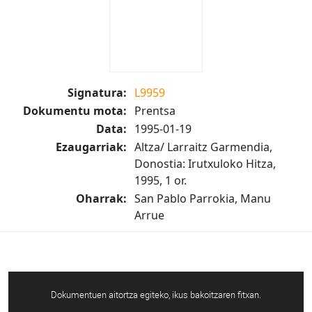
Signatura:
L9959
Dokumentu mota:
Prentsa
Data:
1995-01-19
Ezaugarriak:
Altza/ Larraitz Garmendia,
Donostia: Irutxuloko Hitza,
1995, 1 or.
Oharrak:
San Pablo Parrokia, Manu
Arrue
Dokumentuen aitortza egiteko, ikus bakoitzaren fitxan.