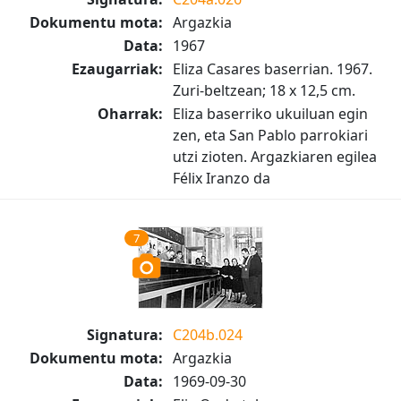
Dokumentu mota:
Argazkia
Data:
1967
Ezaugarriak:
Eliza Casares baserrian. 1967.
Zuri-beltzean; 18 x 12,5 cm.
Oharrak:
Eliza baserriko ukuiluan egin
zen, eta San Pablo parrokiari
utzi zioten. Argazkiaren egilea
Félix Iranzo da
7
Signatura:
C204b.024
Dokumentu mota:
Argazkia
Data:
1969-09-30