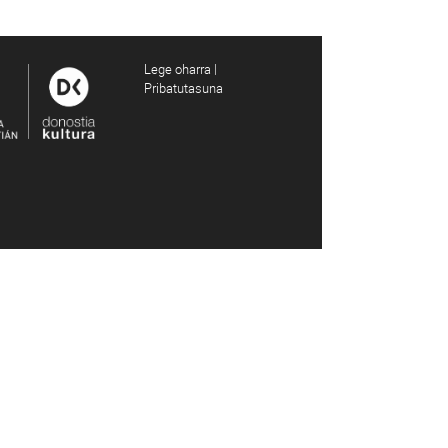
Lege oharra |
Pribatutasuna