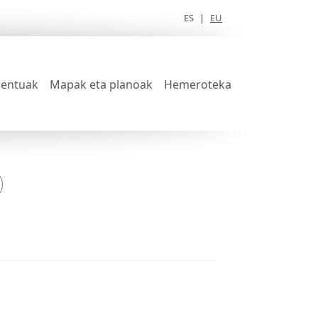
ES
|
EU
entuak
Mapak eta planoak
Hemeroteka