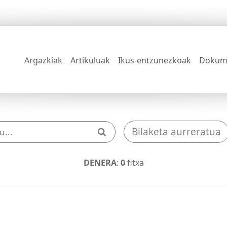
Argazkiak
Artikuluak
Ikus-entzunezkoak
Dokum
Bilaketa aurreratua
DENERA
:
0
fitxa