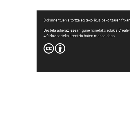
Dokumentuen aitortza egiteko, ikus bakoitzaren fitxan
Bestela adierazi ezean, gune honetako edukia Creat
4.0 Nazioarteko lizentzia baten menpe dago.