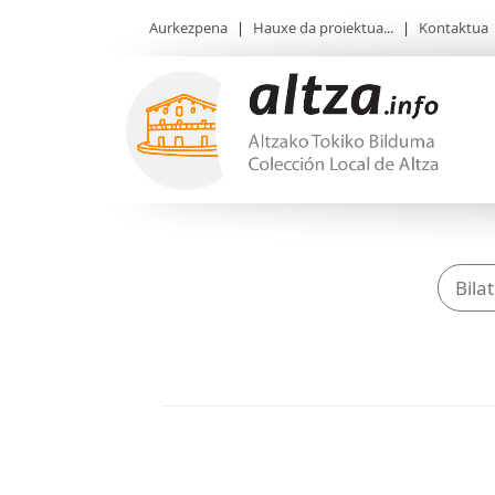
Aurkezpena
|
Hauxe da proiektua...
|
Kontaktua