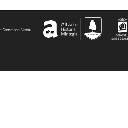
.
ive Commons Aitortu