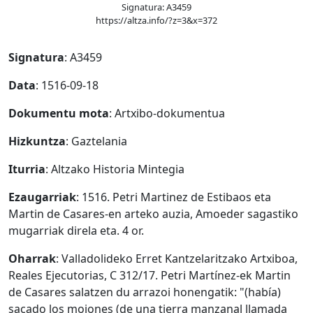
Signatura: A3459
https://altza.info/?z=3&x=372
Signatura
: A3459
Data
: 1516-09-18
Dokumentu mota
: Artxibo-dokumentua
Hizkuntza
: Gaztelania
Iturria
: Altzako Historia Mintegia
Ezaugarriak
: 1516. Petri Martinez de Estibaos eta
Martin de Casares-en arteko auzia, Amoeder sagastiko
mugarriak direla eta. 4 or.
Oharrak
: Valladolideko Erret Kantzelaritzako Artxiboa,
Reales Ejecutorias, C 312/17. Petri Martínez-ek Martin
de Casares salatzen du arrazoi honengatik: "(había)
sacado los mojones (de una tierra manzanal llamada