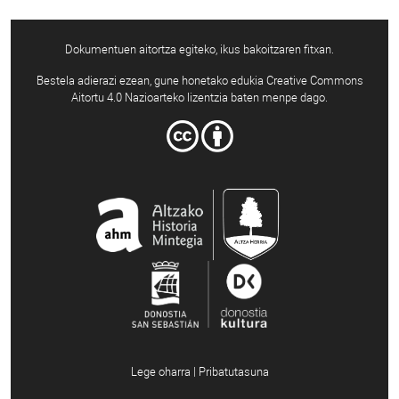
Dokumentuen aitortza egiteko, ikus bakoitzaren fitxan.
Bestela adierazi ezean, gune honetako edukia Creative Commons
Aitortu 4.0 Nazioarteko lizentzia baten menpe dago.
Lege oharra | Pribatutasuna