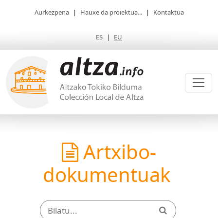
Aurkezpena
|
Hauxe da proiektua...
|
Kontaktua
ES
|
EU
Artxibo-
dokumentuak