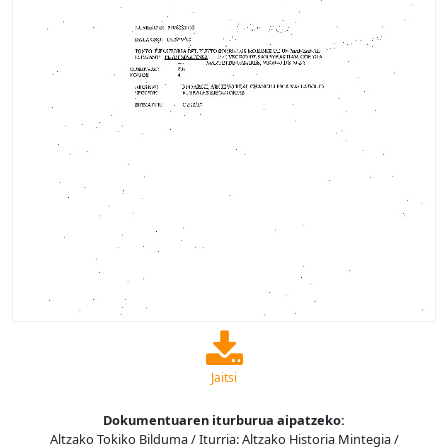
Jaitsi
Dokumentuaren iturburua aipatzeko:
Altzako Tokiko Bilduma / Iturria: Altzako Historia Mintegia /