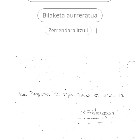
Bilaketa aurreratua
Zerrendara itzuli
|