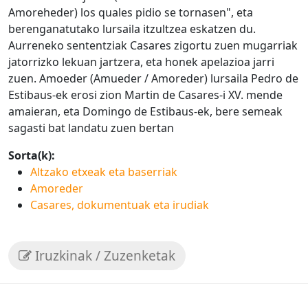
Amoreheder) los quales pidio se tornasen", eta
berenganatutako lursaila itzultzea eskatzen du.
Aurreneko sententziak Casares zigortu zuen mugarriak
jatorrizko lekuan jartzera, eta honek apelazioa jarri
zuen. Amoeder (Amueder / Amoreder) lursaila Pedro de
Estibaus-ek erosi zion Martin de Casares-i XV. mende
amaieran, eta Domingo de Estibaus-ek, bere semeak
sagasti bat landatu zuen bertan
Sorta(k):
Altzako etxeak eta baserriak
Amoreder
Casares, dokumentuak eta irudiak
Iruzkinak / Zuzenketak