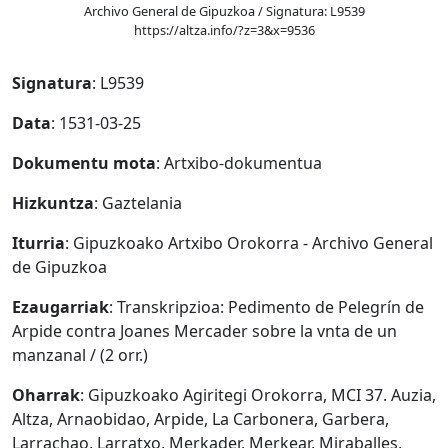
Archivo General de Gipuzkoa / Signatura: L9539
https://altza.info/?z=3&x=9536
Signatura
: L9539
Data
: 1531-03-25
Dokumentu mota
: Artxibo-dokumentua
Hizkuntza
: Gaztelania
Iturria
: Gipuzkoako Artxibo Orokorra - Archivo General
de Gipuzkoa
Ezaugarriak
: Transkripzioa: Pedimento de Pelegrín de
Arpide contra Joanes Mercader sobre la vnta de un
manzanal / (2 orr.)
Oharrak
: Gipuzkoako Agiritegi Orokorra, MCI 37. Auzia,
Altza, Arnaobidao, Arpide, La Carbonera, Garbera,
Larrachao, Larratxo, Merkader, Merkear, Miraballes,