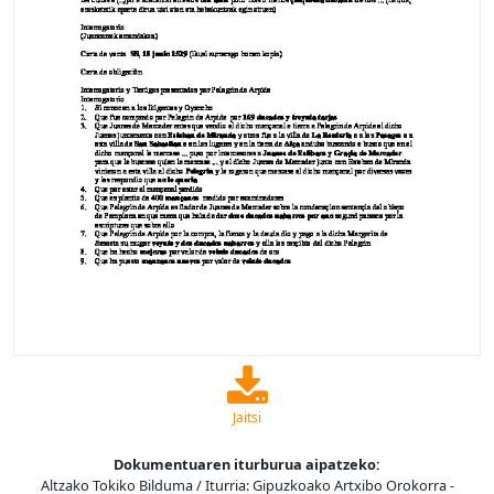
Jaitsi
Dokumentuaren iturburua aipatzeko:
Altzako Tokiko Bilduma / Iturria: Gipuzkoako Artxibo Orokorra -