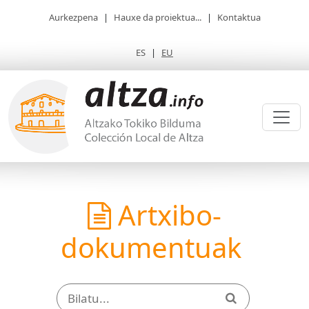
Aurkezpena
|
Hauxe da proiektua...
|
Kontaktua
ES
|
EU
Artxibo-
dokumentuak