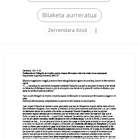
Bilaketa aurreratua
Zerrendara itzuli
|