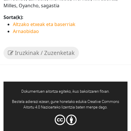
Milles, Oyancho, sagastia
Sorta(k):
Altzako etxeak eta baserriak
Arnaobidao
Iruzkinak / Zuzenketak
Dokumentuen aitortza egiteko, ikus bakoitzaren fitxan.
Bestela adierazi ezean, gune honetako edukia Creative Commons
Aitortu 4.0 Nazioarteko lizentzia baten menpe dago.