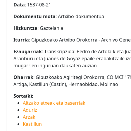
Data
: 1537-08-21
Dokumentu mota
: Artxibo-dokumentua
Hizkuntza
: Gaztelania
Iturria
: Gipuzkoako Artxibo Orokorra - Archivo Gene
Ezaugarriak
: Transkripzioa: Pedro de Artola-k eta 
Aranburu eta Juanes de Goyaz epaile-erabakitzaile iz
mugarrien inguruan daukaten auzian
Oharrak
: Gipuzkoako Agiritegi Orokorra, CO MCI 179.
Artiga, Kastillun (Castin), Hernaobidao, Molinao
Sorta(k):
Altzako etxeak eta baserriak
Aduriz
Arzak
Kastillun