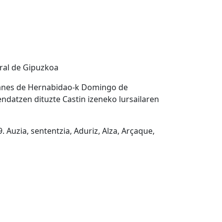
ral de Gipuzkoa
Juanes de Hernabidao-k Domingo de
endatzen dituzte Castin izeneko lursailaren
 Auzia, sententzia, Aduriz, Alza, Arçaque,