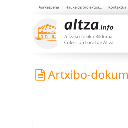
Aurkezpena
|
Hauxe da proiektua...
|
Kontaktua
Artxibo-doku