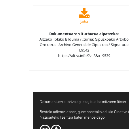
Jaitsi
Dokumentuaren iturburua aipatzeko:
Altzako Tokiko Bilduma / Iturria: Gipuzkoako Artxibo
Orokorra - Archivo General de Gipuzkoa / Signatura:
L9542
https://altza.info/?z=3&x=9539
Dokumentuen aitortza egiteko, ikus bakoitzaren fitxan.
Bestela adierazi ezean, gune honetako edukia Creativ
Nazioarteko lizentzia baten menpe dago.