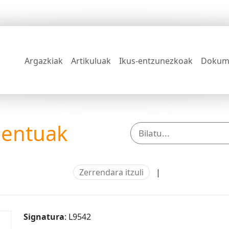
Argazkiak
Artikuluak
Ikus-entzunezkoak
Dokum
mentuak
Zerrendara itzuli
|
Signatura
: L9542