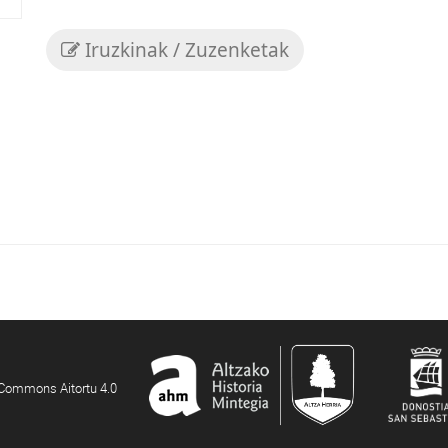
Iruzkinak / Zuzenketak
e Commons Aitortu 4.0