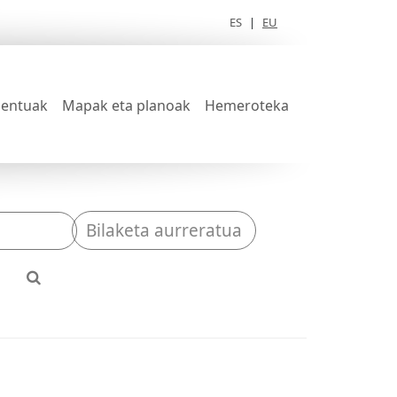
ES
|
EU
entuak
Mapak eta planoak
Hemeroteka
Bilaketa aurreratua