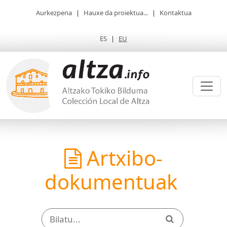
Aurkezpena
|
Hauxe da proiektua...
|
Kontaktua
ES
|
EU
Artxibo-
dokumentuak