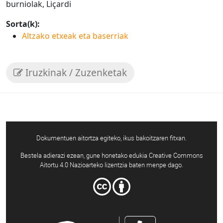
burniolak, Liçardi
Sorta(k):
Altzako etxeak eta baserriak
Iruzkinak / Zuzenketak
Dokumentuen aitortza egiteko, ikus bakoitzaren fitxan.
Bestela adierazi ezean, gune honetako edukia Creative Commons
Aitortu 4.0 Nazioarteko lizentzia baten menpe dago.