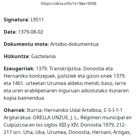
https://altza.info/?z=3&x=9508
Signatura
: L9511
Data
: 1379-08-02
Dokumentu mota
: Artxibo-dokumentua
Hizkuntza
: Gaztelania
Ezaugarriak
: 1379. Transkripzioa. Donostia eta
Hernaniko kontzejuek, justiziek eta gizon-onek 1379.
eta 1461. urteetan Urumea aldeko mendi, baso, larre
eta uren erabilpenaren inguruan adostutako itunaren
kopia baimendua
Oharrak
: Iturria: Hernaniko Udal Artxiboa, C-5-I-1-1
Argitaratua: ORELLA UNZUE, J. L., Régimen municipal en
Cuipúzcoa en los siglos XIII y XIV, Donostia 1979, 212-
217 orr.. Uha, Uba, Urumea, Donostia, Hernani, Artigas,