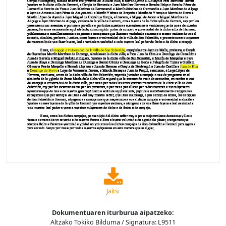
Jaitsi
Dokumentuaren iturburua aipatzeko:
Altzako Tokiko Bilduma / Signatura: L9511