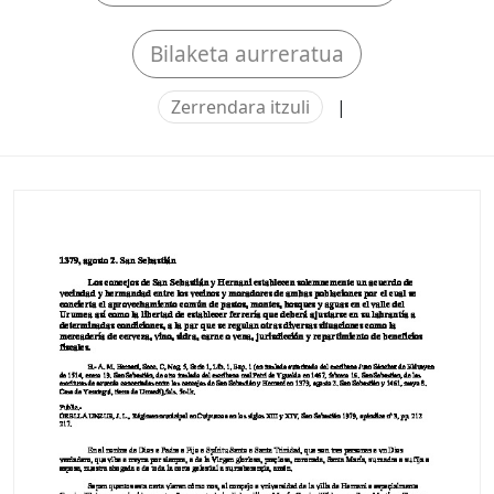
Bilaketa aurreratua
Zerrendara itzuli
|