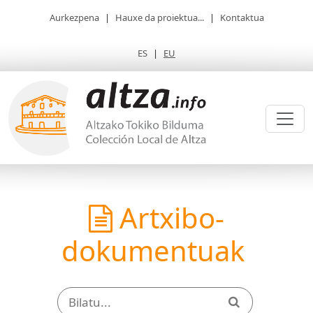
Aurkezpena
|
Hauxe da proiektua...
|
Kontaktua
ES
|
EU
Artxibo-
dokumentuak