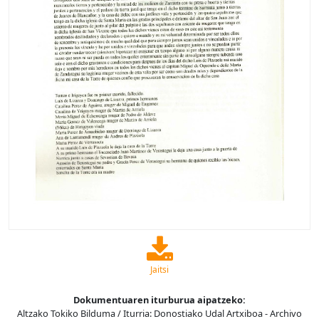
Jaitsi
Dokumentuaren iturburua aipatzeko:
Altzako Tokiko Bilduma / Iturria: Donostiako Udal Artxiboa - Archivo