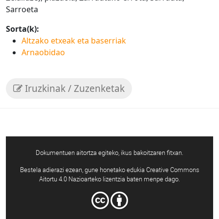
Sarroeta
Sorta(k):
Altzako etxeak eta baserriak
Arnaobidao
Iruzkinak / Zuzenketak
Dokumentuen aitortza egiteko, ikus bakoitzaren fitxan.
Bestela adierazi ezean, gune honetako edukia Creative Commons
Aitortu 4.0 Nazioarteko lizentzia baten menpe dago.