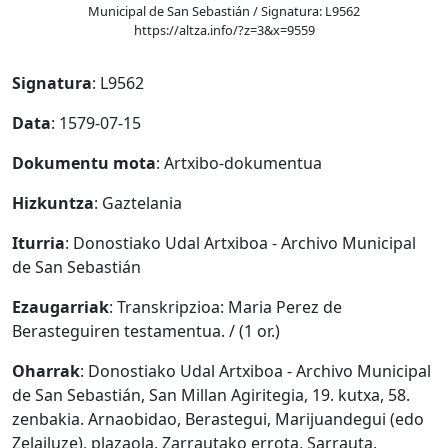
Municipal de San Sebastián / Signatura: L9562
https://altza.info/?z=3&x=9559
Signatura
: L9562
Data
: 1579-07-15
Dokumentu mota
: Artxibo-dokumentua
Hizkuntza
: Gaztelania
Iturria
: Donostiako Udal Artxiboa - Archivo Municipal
de San Sebastián
Ezaugarriak
: Transkripzioa: Maria Perez de
Berasteguiren testamentua. / (1 or.)
Oharrak
: Donostiako Udal Artxiboa - Archivo Municipal
de San Sebastián, San Millan Agiritegia, 19. kutxa, 58.
zenbakia. Arnaobidao, Berastegui, Marijuandegui (edo
Zelailuze), plazaola, Zarrautako errota, Sarrauta,