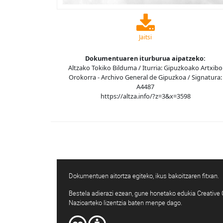
Jaitsi
Dokumentuaren iturburua aipatzeko:
Altzako Tokiko Bilduma / Iturria: Gipuzkoako Artxibo
Orokorra - Archivo General de Gipuzkoa / Signatura:
A4487
https://altza.info/?z=3&x=3598
Dokumentuen aitortza egiteko, ikus bakoitzaren fitxan.
Bestela adierazi ezean, gune honetako edukia Creativ
Nazioarteko lizentzia baten menpe dago.