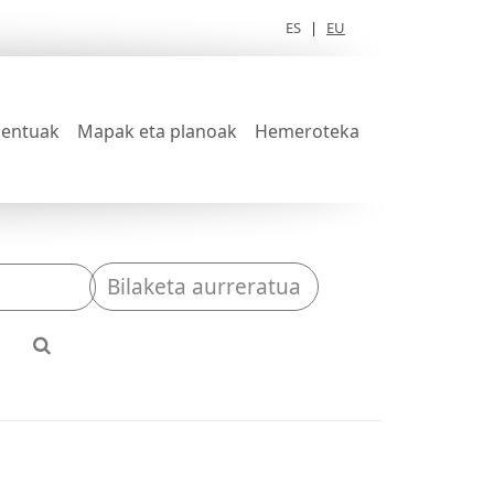
ES
|
EU
entuak
Mapak eta planoak
Hemeroteka
Bilaketa aurreratua