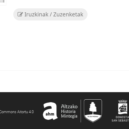
Iruzkinak / Zuzenketak
e Commons Aitortu 4.0