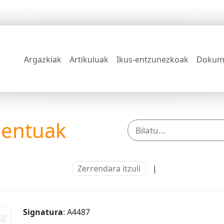
Argazkiak
Artikuluak
Ikus-entzunezkoak
Dokum
mentuak
Zerrendara itzuli
|
Signatura
: A4487