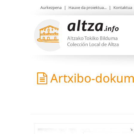
Aurkezpena
|
Hauxe da proiektua...
|
Kontaktua
Artxibo-doku