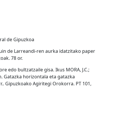
ral de Gipuzkoa
quin de Larreandi-ren aurka idatzitako paper
ak. 78 or.
re edo bultzatzaile gisa. Ikus MORA, J.C.;
an. Gatazka horizontala eta gatazka
orr.. Gipuzkoako Agiritegi Orokorra. PT 101,