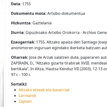
Data
: 1755
Dokumentu mota
: Artxibo-dokumentua
Hizkuntza
: Gaztelania
Iturria
: Gipuzkoako Artxibo Orokorra - Archivo Gene
Ezaugarriak
: 1755. Altzako apaiza den Santiago Joa
anonimoren inguruan egindako ikerketa batzuen auto
Oharrak
: Jose de Arzak salatzen dute, paperaren auto
ZAPIRAIN, D., “Altzako gizarte tirabirak XVIII. mende
bertikala”, In Altza, Hautsa Kenduz VII (2003), 12-13 
97 r. - 100 r.
Sorta(k):
Altzako etxeak eta baserriak
Larreandi
Zapiain