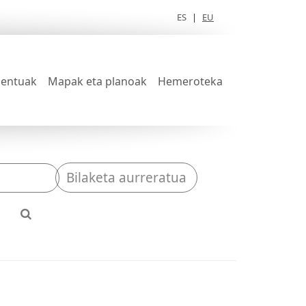
ES
|
EU
entuak
Mapak eta planoak
Hemeroteka
Bilaketa aurreratua