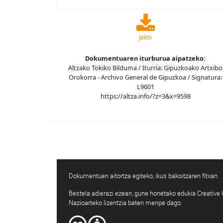
Jaitsi
Dokumentuaren iturburua aipatzeko:
Altzako Tokiko Bilduma / Iturria: Gipuzkoako Artxibo
Orokorra - Archivo General de Gipuzkoa / Signatura:
L9601
https://altza.info/?z=3&x=9598
Dokumentuen aitortza egiteko, ikus bakoitzaren fitxan.
Bestela adierazi ezean, gune honetako edukia Creativ
Nazioarteko lizentzia baten menpe dago.