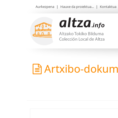
Aurkezpena
|
Hauxe da proiektua...
|
Kontaktua
Artxibo-doku