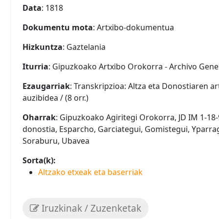
Data
: 1818
Dokumentu mota
: Artxibo-dokumentua
Hizkuntza
: Gaztelania
Iturria
: Gipuzkoako Artxibo Orokorra - Archivo Gene
Ezaugarriak
: Transkripzioa: Altza eta Donostiaren
auzibidea / (8 orr.)
Oharrak
: Gipuzkoako Agiritegi Orokorra, JD IM 1-18
donostia, Esparcho, Garciategui, Gomistegui, Yparra
Soraburu, Ubavea
Sorta(k):
Altzako etxeak eta baserriak
Iruzkinak / Zuzenketak