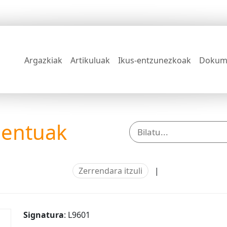
Argazkiak
Artikuluak
Ikus-entzunezkoak
Dokum
mentuak
Zerrendara itzuli
|
Signatura
: L9601