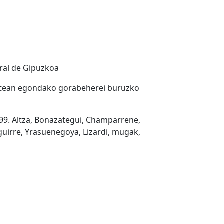
ral de Gipuzkoa
 artean egondako gorabeherei buruzko
-99. Altza, Bonazategui, Champarrene,
guirre, Yrasuenegoya, Lizardi, mugak,