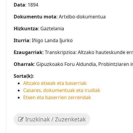
Data
: 1894
Dokumentu mota
: Artxibo-dokumentua
Hizkuntza
: Gaztelania
Iturria
: Iñigo Landa Ijurko
Ezaugarriak
: Transkripzioa: Altzako hauteskunde erro
Oharrak
: Gipuzkoako Foru Aldundia, Probintziaren 
Sorta(k):
Altzako etxeak eta baserriak
Casares, dokumentuak eta irudiak
Etxen eta baserrien zerrendak
Iruzkinak / Zuzenketak