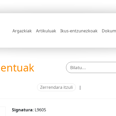
Argazkiak
Artikuluak
Ikus-entzunezkoak
Dokum
mentuak
Zerrendara itzuli
|
Signatura
: L9605