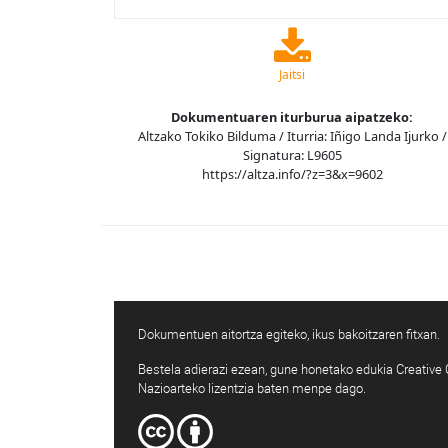
Jaitsi
Dokumentuaren iturburua aipatzeko:
Altzako Tokiko Bilduma / Iturria: Iñigo Landa Ijurko /
Signatura: L9605
https://altza.info/?z=3&x=9602
Dokumentuen aitortza egiteko, ikus bakoitzaren fitxan.
Bestela adierazi ezean, gune honetako edukia Creativ
Nazioarteko lizentzia baten menpe dago.