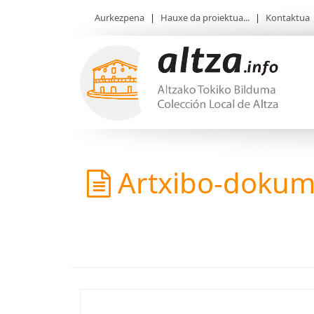
Aurkezpena
|
Hauxe da proiektua...
|
Kontaktua
Artxibo-doku