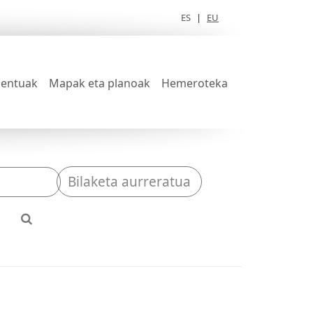
ES
|
EU
entuak
Mapak eta planoak
Hemeroteka
Bilaketa aurreratua