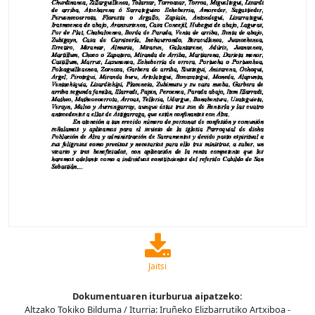
Jaitsi
Dokumentuaren iturburua aipatzeko:
Altzako Tokiko Bilduma / Iturria: Iruñeko Elizbarrutiko Artxiboa -