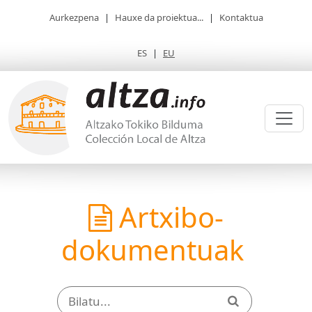
Aurkezpena
|
Hauxe da proiektua...
|
Kontaktua
ES
|
EU
Artxibo-
dokumentuak