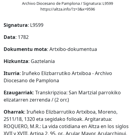
Archivo Diocesano de Pamplona / Signatura: L9599
https://altza.info/?z=3&x=9596
Signatura
: L9599
Data
: 1782
Dokumentu mota
: Artxibo-dokumentua
Hizkuntza
: Gaztelania
Iturria
: Iruñeko Elizbarrutiko Artxiboa - Archivo
Diocesano de Pamplona
Ezaugarriak
: Transkripzioa: San Martzial parrokiko
elizatarren zerrenda / (2 orr.)
Oharrak
: Iruñeko Elizbarrutiko Artxiboa, Moreno,
2511/18, 1320 eta segidako folioak. Argitaratua:
ROQUERO, M.R.: La vida cotidiana en Altza en los siglos
XVII y XVIII. Artiga 2, 95. or.. Acular Mayor, Acularchiqui,