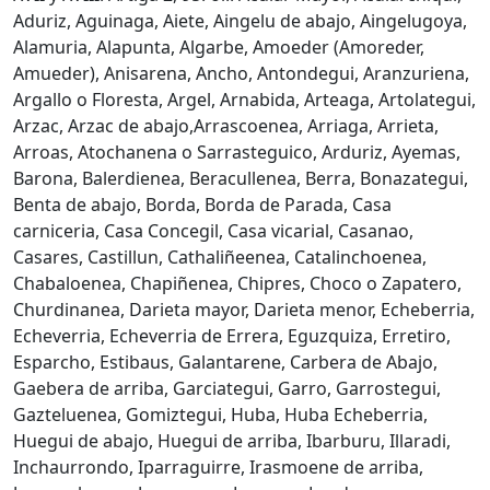
Aduriz, Aguinaga, Aiete, Aingelu de abajo, Aingelugoya,
Alamuria, Alapunta, Algarbe, Amoeder (Amoreder,
Amueder), Anisarena, Ancho, Antondegui, Aranzuriena,
Argallo o Floresta, Argel, Arnabida, Arteaga, Artolategui,
Arzac, Arzac de abajo,Arrascoenea, Arriaga, Arrieta,
Arroas, Atochanena o Sarrasteguico, Arduriz, Ayemas,
Barona, Balerdienea, Beracullenea, Berra, Bonazategui,
Benta de abajo, Borda, Borda de Parada, Casa
carniceria, Casa Concegil, Casa vicarial, Casanao,
Casares, Castillun, Cathaliñeenea, Catalinchoenea,
Chabaloenea, Chapiñenea, Chipres, Choco o Zapatero,
Churdinanea, Darieta mayor, Darieta menor, Echeberria,
Echeverria, Echeverria de Errera, Eguzquiza, Erretiro,
Esparcho, Estibaus, Galantarene, Carbera de Abajo,
Gaebera de arriba, Garciategui, Garro, Garrostegui,
Gazteluenea, Gomiztegui, Huba, Huba Echeberria,
Huegui de abajo, Huegui de arriba, Ibarburu, Illaradi,
Inchaurrondo, Iparraguirre, Irasmoene de arriba,