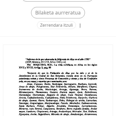
Bilaketa aurreratua
Zerrendara itzuli
|