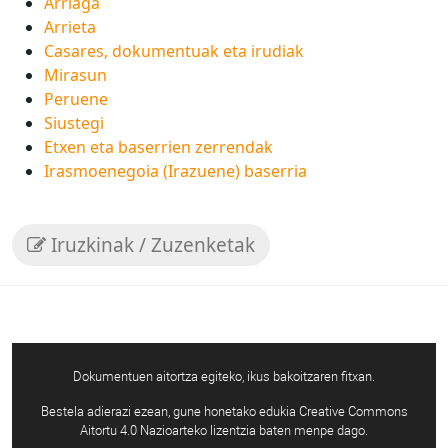
Arriaga
Arrieta
Casares, dokumentuak eta irudiak
Mirasun
Peruene
Siustegi
Etxen eta baserrien zerrendak
Irasmoenegoia (Irazuene) baserria
Iruzkinak / Zuzenketak
Dokumentuen aitortza egiteko, ikus bakoitzaren fitxan.
Bestela adierazi ezean, gune honetako edukia Creative Commons
Aitortu 4.0 Nazioarteko lizentzia baten menpe dago.