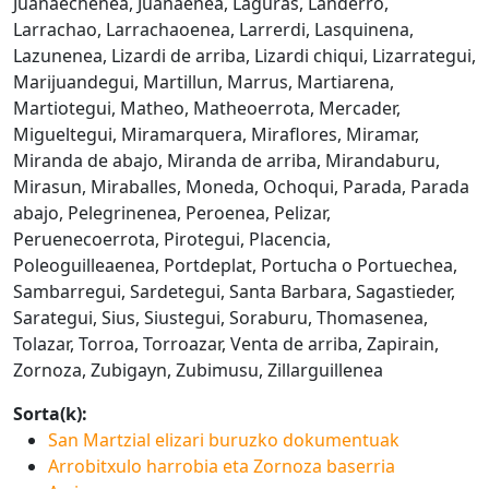
Juanaechenea, Juanaenea, Laguras, Landerro,
Larrachao, Larrachaoenea, Larrerdi, Lasquinena,
Lazunenea, Lizardi de arriba, Lizardi chiqui, Lizarrategui,
Marijuandegui, Martillun, Marrus, Martiarena,
Martiotegui, Matheo, Matheoerrota, Mercader,
Migueltegui, Miramarquera, Miraflores, Miramar,
Miranda de abajo, Miranda de arriba, Mirandaburu,
Mirasun, Miraballes, Moneda, Ochoqui, Parada, Parada
abajo, Pelegrinenea, Peroenea, Pelizar,
Peruenecoerrota, Pirotegui, Placencia,
Poleoguilleaenea, Portdeplat, Portucha o Portuechea,
Sambarregui, Sardetegui, Santa Barbara, Sagastieder,
Sarategui, Sius, Siustegui, Soraburu, Thomasenea,
Tolazar, Torroa, Torroazar, Venta de arriba, Zapirain,
Zornoza, Zubigayn, Zubimusu, Zillarguillenea
Sorta(k):
San Martzial elizari buruzko dokumentuak
Arrobitxulo harrobia eta Zornoza baserria