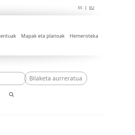
ES
|
EU
entuak
Mapak eta planoak
Hemeroteka
Bilaketa aurreratua