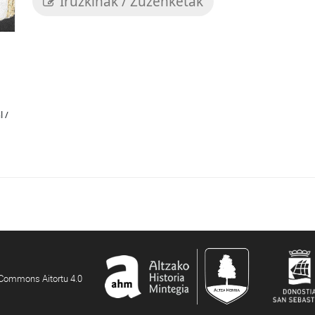
Iruzkinak / Zuzenketak
l /
e Commons Aitortu 4.0