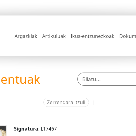
Argazkiak
Artikuluak
Ikus-entzunezkoak
Dokum
mentuak
Zerrendara itzuli
|
Signatura
: L17467