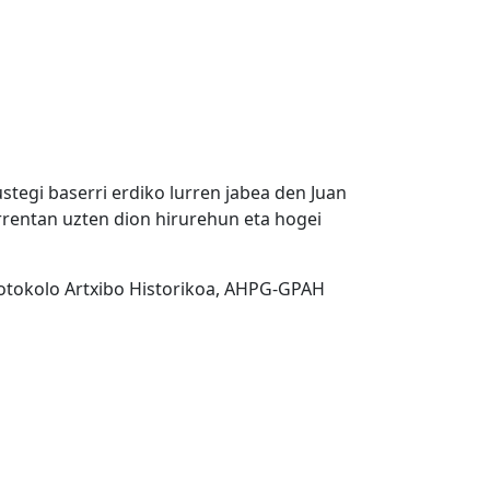
stegi baserri erdiko lurren jabea den Juan
errentan uzten dion hirurehun eta hogei
rotokolo Artxibo Historikoa, AHPG-GPAH