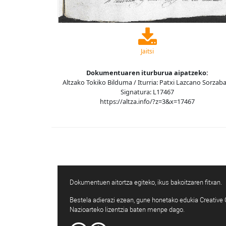
Jaitsi
Dokumentuaren iturburua aipatzeko:
Altzako Tokiko Bilduma / Iturria: Patxi Lazcano Sorzaba
Signatura: L17467
https://altza.info/?z=3&x=17467
Dokumentuen aitortza egiteko, ikus bakoitzaren fitxan.
Bestela adierazi ezean, gune honetako edukia Creativ
Nazioarteko lizentzia baten menpe dago.