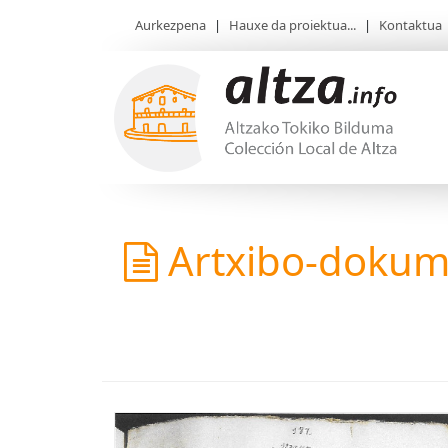
Aurkezpena
|
Hauxe da proiektua...
|
Kontaktua
Artxibo-doku