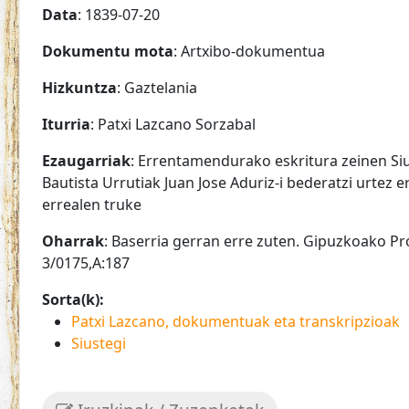
Data
: 1839-07-20
Dokumentu mota
: Artxibo-dokumentua
Hizkuntza
: Gaztelania
Iturria
: Patxi Lazcano Sorzabal
Ezaugarriak
: Errentamendurako eskritura zeinen Siu
Bautista Urrutiak Juan Jose Aduriz-i bederatzi urtez 
errealen truke
Oharrak
: Baserria gerran erre zuten. Gipuzkoako P
3/0175,A:187
Sorta(k):
Patxi Lazcano, dokumentuak eta transkripzioak
Siustegi