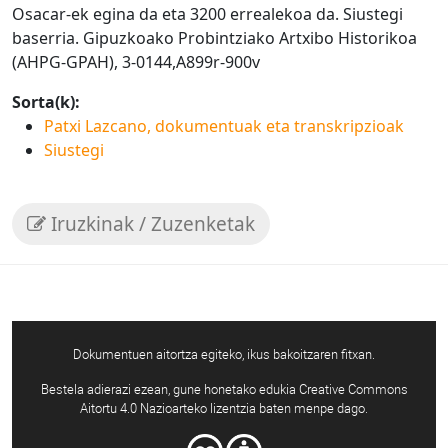
Osacar-ek egina da eta 3200 errealekoa da. Siustegi
baserria. Gipuzkoako Probintziako Artxibo Historikoa
(AHPG-GPAH), 3-0144,A899r-900v
Sorta(k):
Patxi Lazcano, dokumentuak eta transkripzioak
Siustegi
Iruzkinak / Zuzenketak
Dokumentuen aitortza egiteko, ikus bakoitzaren fitxan.
Bestela adierazi ezean, gune honetako edukia Creative Commons
Aitortu 4.0 Nazioarteko lizentzia baten menpe dago.