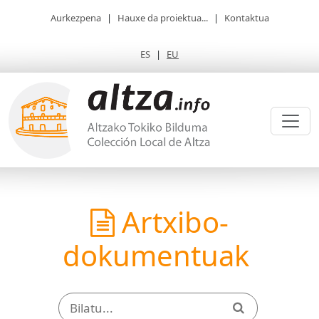
Aurkezpena
|
Hauxe da proiektua...
|
Kontaktua
ES
|
EU
Artxibo-
dokumentuak