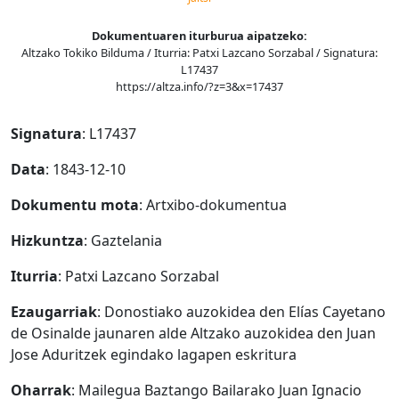
Dokumentuaren iturburua aipatzeko:
Altzako Tokiko Bilduma / Iturria: Patxi Lazcano Sorzabal / Signatura:
L17437
https://altza.info/?z=3&x=17437
Signatura
: L17437
Data
: 1843-12-10
Dokumentu mota
: Artxibo-dokumentua
Hizkuntza
: Gaztelania
Iturria
: Patxi Lazcano Sorzabal
Ezaugarriak
: Donostiako auzokidea den Elías Cayetano
de Osinalde jaunaren alde Altzako auzokidea den Juan
Jose Aduritzek egindako lagapen eskritura
Oharrak
: Mailegua Baztango Bailarako Juan Ignacio