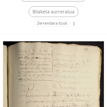
Bilaketa aurreratua
Zerrendara itzuli
|