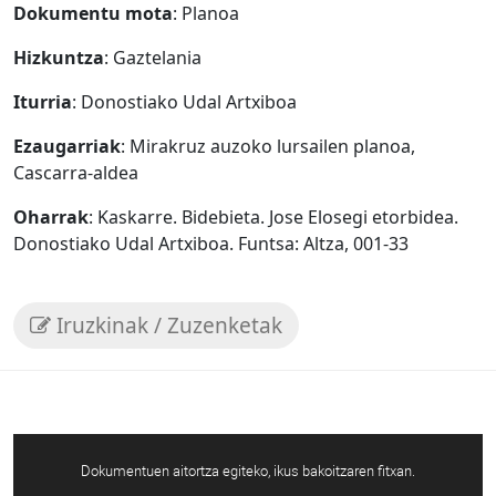
Dokumentu mota
: Planoa
Hizkuntza
: Gaztelania
Iturria
: Donostiako Udal Artxiboa
Ezaugarriak
: Mirakruz auzoko lursailen planoa,
Cascarra-aldea
Oharrak
: Kaskarre. Bidebieta. Jose Elosegi etorbidea.
Donostiako Udal Artxiboa. Funtsa: Altza, 001-33
Iruzkinak / Zuzenketak
Dokumentuen aitortza egiteko, ikus bakoitzaren fitxan.