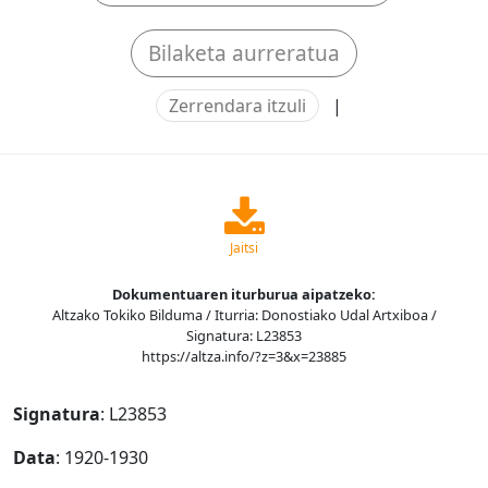
Bilaketa aurreratua
Zerrendara itzuli
|
Jaitsi
Dokumentuaren iturburua aipatzeko:
Altzako Tokiko Bilduma / Iturria: Donostiako Udal Artxiboa /
Signatura: L23853
https://altza.info/?z=3&x=23885
Signatura
: L23853
Data
: 1920-1930