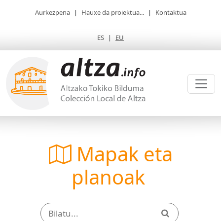
Aurkezpena
|
Hauxe da proiektua...
|
Kontaktua
ES
|
EU
Mapak eta
planoak