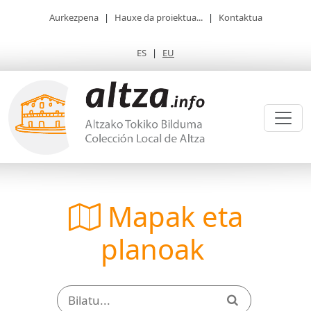
Aurkezpena
|
Hauxe da proiektua...
|
Kontaktua
ES
|
EU
Mapak eta
planoak