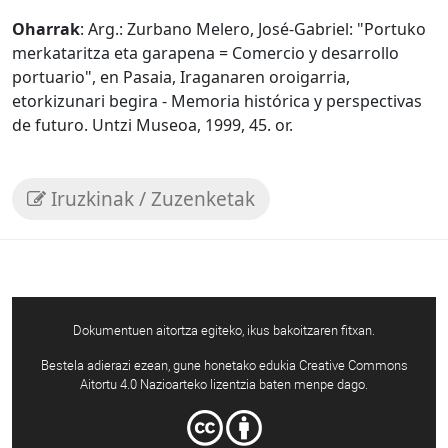
Oharrak
: Arg.: Zurbano Melero, José-Gabriel: "Portuko
merkataritza eta garapena = Comercio y desarrollo
portuario", en Pasaia, Iraganaren oroigarria,
etorkizunari begira - Memoria histórica y perspectivas
de futuro. Untzi Museoa, 1999, 45. or.
Iruzkinak / Zuzenketak
Dokumentuen aitortza egiteko, ikus bakoitzaren fitxan.
Bestela adierazi ezean, gune honetako edukia Creative Commons
Aitortu 4.0 Nazioarteko lizentzia baten menpe dago.