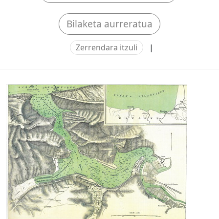
Bilaketa aurreratua
Zerrendara itzuli
|