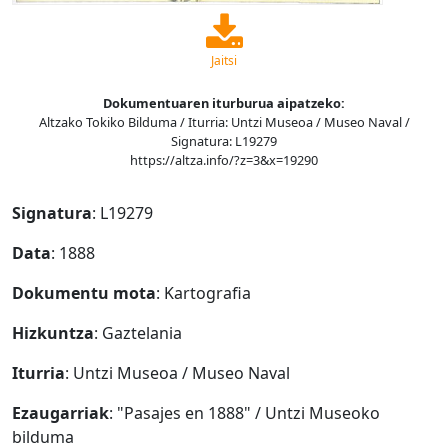
Jaitsi
Dokumentuaren iturburua aipatzeko:
Altzako Tokiko Bilduma / Iturria: Untzi Museoa / Museo Naval /
Signatura: L19279
https://altza.info/?z=3&x=19290
Signatura
: L19279
Data
: 1888
Dokumentu mota
: Kartografia
Hizkuntza
: Gaztelania
Iturria
: Untzi Museoa / Museo Naval
Ezaugarriak
: "Pasajes en 1888" / Untzi Museoko
bilduma