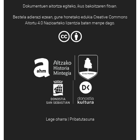
Dokumentuen aitortza egiteko, ikus bakoitzaren fitxan.
Bestela adierazi ezean, gune honetako edukia Creative Commons
Aitortu 4.0 Nazioarteko lizentzia baten menpe dago.
Lege oharra | Pribatutasuna