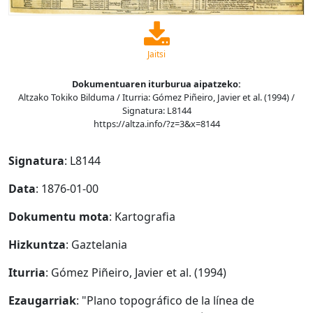
Jaitsi
Dokumentuaren iturburua aipatzeko:
Altzako Tokiko Bilduma / Iturria: Gómez Piñeiro, Javier et al. (1994) /
Signatura: L8144
https://altza.info/?z=3&x=8144
Signatura
: L8144
Data
: 1876-01-00
Dokumentu mota
: Kartografia
Hizkuntza
: Gaztelania
Iturria
: Gómez Piñeiro, Javier et al. (1994)
Ezaugarriak
: "Plano topográfico de la línea de