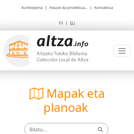
Aurkezpena
|
Hauxe da proiektua...
|
Kontaktua
ES
|
EU
Mapak eta
planoak