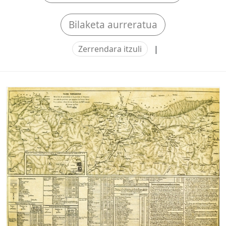
Bilaketa aurreratua
Zerrendara itzuli
|