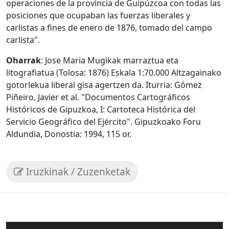
operaciones de la provincia de Guipúzcoa con todas las
posiciones que ocupaban las fuerzas liberales y
carlistas a fines de enero de 1876, tomado del campo
carlista".
Oharrak
: Jose Maria Mugikak marraztua eta
litografiatua (Tolosa: 1876) Eskala 1:70.000 Altzagainako
gotorlekua liberal gisa agertzen da. Iturria: Gómez
Piñeiro, Javier et al. "Documentos Cartográficos
Históricos de Gipuzkoa, I: Cartoteca Histórica del
Servicio Geográfico del Ejército". Gipuzkoako Foru
Aldundia, Donostia: 1994, 115 or.
Iruzkinak / Zuzenketak