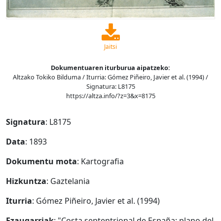
Jaitsi
Dokumentuaren iturburua aipatzeko:
Altzako Tokiko Bilduma / Iturria: Gómez Piñeiro, Javier et al. (1994) /
Signatura: L8175
https://altza.info/?z=3&x=8175
Signatura
: L8175
Data
: 1893
Dokumentu mota
: Kartografia
Hizkuntza
: Gaztelania
Iturria
: Gómez Piñeiro, Javier et al. (1994)
Ezaugarriak
: "Costa septentrional de España: plano del