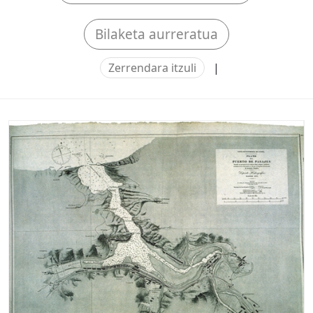
Bilaketa aurreratua
Zerrendara itzuli
|