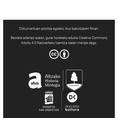
Dokumentuen aitortza egiteko, ikus bakoitzaren fitxan.
Bestela adierazi ezean, gune honetako edukia Creative Commons
Aitortu 4.0 Nazioarteko lizentzia baten menpe dago.