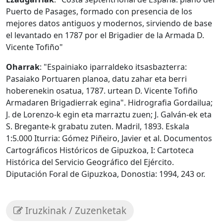
Puerto de Pasages, formado con presencia de los
mejores datos antiguos y modernos, sirviendo de base
el levantado en 1787 por el Brigadier de la Armada D.
Vicente Tofiño"
Oharrak
: "Espainiako iparraldeko itsasbazterra:
Pasaiako Portuaren planoa, datu zahar eta berri
hoberenekin osatua, 1787. urtean D. Vicente Tofiño
Armadaren Brigadierrak egina". Hidrografia Gordailua;
J. de Lorenzo-k egin eta marraztu zuen; J. Galván-ek eta
S. Bregante-k grabatu zuten. Madril, 1893. Eskala
1:5.000 Iturria: Gómez Piñeiro, Javier et al. Documentos
Cartográficos Históricos de Gipuzkoa, I: Cartoteca
Histórica del Servicio Geográfico del Ejército.
Diputación Foral de Gipuzkoa, Donostia: 1994, 243 or.
Iruzkinak / Zuzenketak