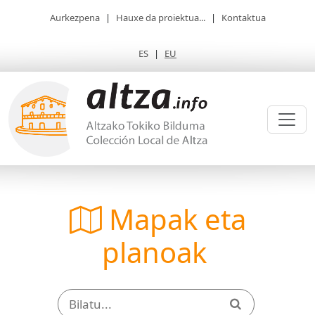
Aurkezpena
|
Hauxe da proiektua...
|
Kontaktua
ES
|
EU
Mapak eta
planoak