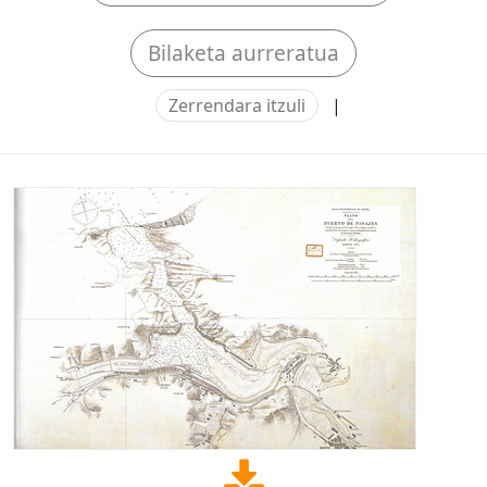
Bilaketa aurreratua
Zerrendara itzuli
|