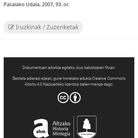
Pasaiako Udala, 2007, 93. or.
Iruzkinak / Zuzenketak
Dokumentuen aitortza egiteko, ikus bakoitzaren fitxan.
Bestela adierazi ezean, gune honetako edukia Creative Commons
Aitortu 4.0 Nazioarteko lizentzia baten menpe dago.