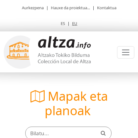
Aurkezpena
|
Hauxe da proiektua...
|
Kontaktua
ES
|
EU
Mapak eta
planoak