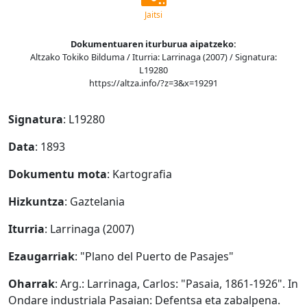
Jaitsi
Dokumentuaren iturburua aipatzeko:
Altzako Tokiko Bilduma / Iturria: Larrinaga (2007) / Signatura:
L19280
https://altza.info/?z=3&x=19291
Signatura
: L19280
Data
: 1893
Dokumentu mota
: Kartografia
Hizkuntza
: Gaztelania
Iturria
: Larrinaga (2007)
Ezaugarriak
: "Plano del Puerto de Pasajes"
Oharrak
: Arg.: Larrinaga, Carlos: "Pasaia, 1861-1926". In
Ondare industriala Pasaian: Defentsa eta zabalpena.