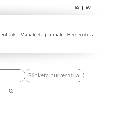
ES
|
EU
entuak
Mapak eta planoak
Hemeroteka
Bilaketa aurreratua