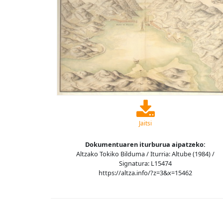
Jaitsi
Dokumentuaren iturburua aipatzeko:
Altzako Tokiko Bilduma / Iturria: Altube (1984) /
Signatura: L15474
https://altza.info/?z=3&x=15462