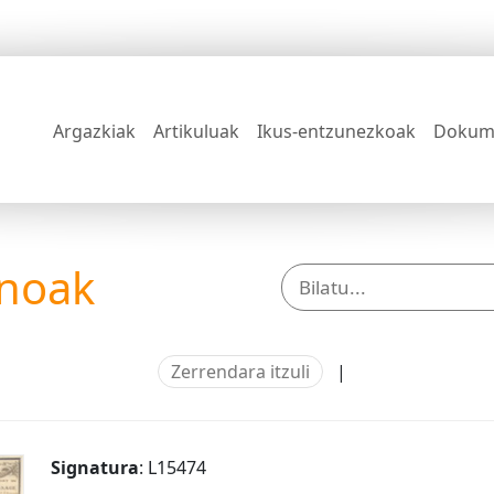
Argazkiak
Artikuluak
Ikus-entzunezkoak
Dokum
anoak
Zerrendara itzuli
|
Signatura
: L15474