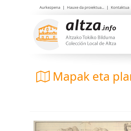
Aurkezpena
|
Hauxe da proiektua...
|
Kontaktua
Mapak eta pl