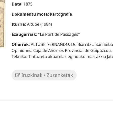
Data
: 1875
Dokumentu mota
: Kartografia
Iturria
: Altube (1984)
Ezaugarriak
: "Le Port de Passages"
Oharrak
: ALTUBE, FERNANDO: De Biarritz a San Sebas
Opiniones. Caja de Ahorros Provincial de Guipúzcoa, 
Teknika: Tintaz eta akuarelaz egindako marrazkia Jat
Iruzkinak / Zuzenketak