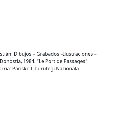
tián. Dibujos – Grabados –Ilustraciones –
Donostia, 1984. "Le Port de Passages"
orria: Parisko Liburutegi Nazionala