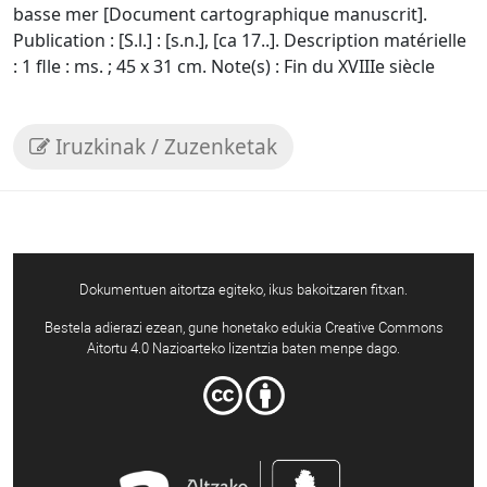
basse mer [Document cartographique manuscrit].
Publication : [S.l.] : [s.n.], [ca 17..]. Description matérielle
: 1 flle : ms. ; 45 x 31 cm. Note(s) : Fin du XVIIIe siècle
Iruzkinak / Zuzenketak
Dokumentuen aitortza egiteko, ikus bakoitzaren fitxan.
Bestela adierazi ezean, gune honetako edukia Creative Commons
Aitortu 4.0 Nazioarteko lizentzia baten menpe dago.