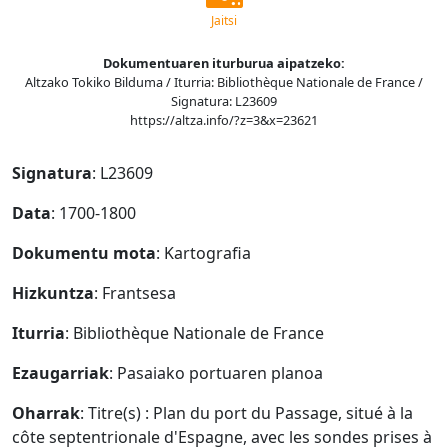
Jaitsi
Dokumentuaren iturburua aipatzeko:
Altzako Tokiko Bilduma / Iturria: Bibliothèque Nationale de France /
Signatura: L23609
https://altza.info/?z=3&x=23621
Signatura
: L23609
Data
: 1700-1800
Dokumentu mota
: Kartografia
Hizkuntza
: Frantsesa
Iturria
: Bibliothèque Nationale de France
Ezaugarriak
: Pasaiako portuaren planoa
Oharrak
: Titre(s) : Plan du port du Passage, situé à la
côte septentrionale d'Espagne, avec les sondes prises à