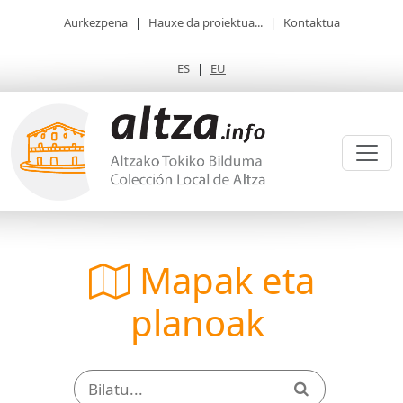
Aurkezpena
|
Hauxe da proiektua...
|
Kontaktua
ES
|
EU
Mapak eta
planoak