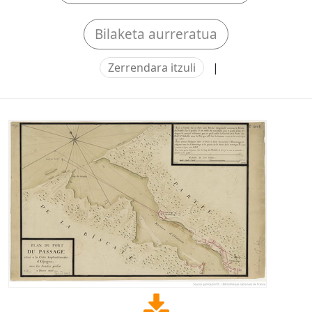
Bilaketa aurreratua
Zerrendara itzuli
|