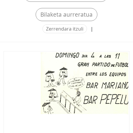
Bilaketa aurreratua
Zerrendara itzuli
|