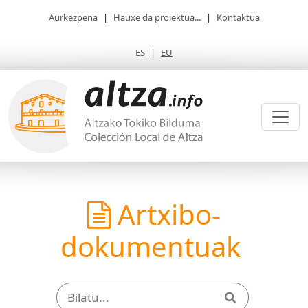
Aurkezpena
|
Hauxe da proiektua...
|
Kontaktua
ES
|
EU
Artxibo-
dokumentuak