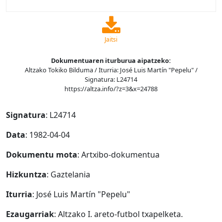
Jaitsi
Dokumentuaren iturburua aipatzeko:
Altzako Tokiko Bilduma / Iturria: José Luis Martín "Pepelu" /
Signatura: L24714
https://altza.info/?z=3&x=24788
Signatura
: L24714
Data
: 1982-04-04
Dokumentu mota
: Artxibo-dokumentua
Hizkuntza
: Gaztelania
Iturria
: José Luis Martín "Pepelu"
Ezaugarriak
: Altzako I. areto-futbol txapelketa.