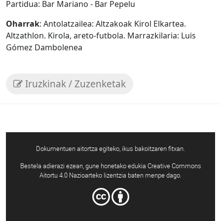
Partidua: Bar Mariano - Bar Pepelu
Oharrak
: Antolatzailea: Altzakoak Kirol Elkartea.
Altzathlon. Kirola, areto-futbola. Marrazkilaria: Luis
Gómez Dambolenea
Iruzkinak / Zuzenketak
Dokumentuen aitortza egiteko, ikus bakoitzaren fitxan.
Bestela adierazi ezean, gune honetako edukia Creative Commons
Aitortu 4.0 Nazioarteko lizentzia baten menpe dago.