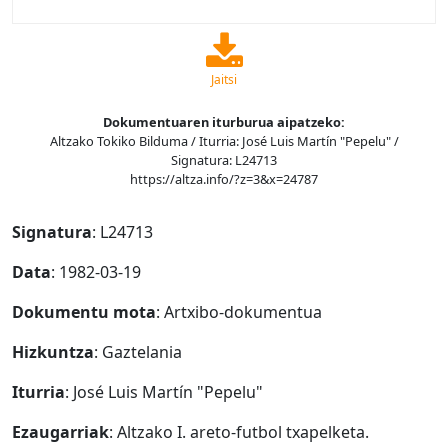
Jaitsi
Dokumentuaren iturburua aipatzeko:
Altzako Tokiko Bilduma / Iturria: José Luis Martín "Pepelu" /
Signatura: L24713
https://altza.info/?z=3&x=24787
Signatura
: L24713
Data
: 1982-03-19
Dokumentu mota
: Artxibo-dokumentua
Hizkuntza
: Gaztelania
Iturria
: José Luis Martín "Pepelu"
Ezaugarriak
: Altzako I. areto-futbol txapelketa.