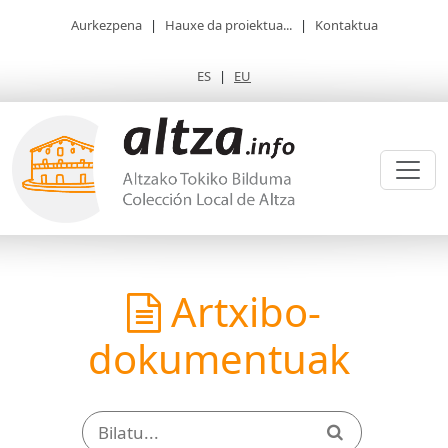
Aurkezpena
|
Hauxe da proiektua...
|
Kontaktua
ES
|
EU
Artxibo-
dokumentuak