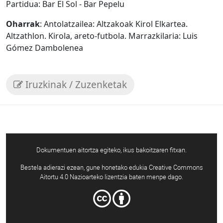
Partidua: Bar El Sol - Bar Pepelu
Oharrak
: Antolatzailea: Altzakoak Kirol Elkartea.
Altzathlon. Kirola, areto-futbola. Marrazkilaria: Luis
Gómez Dambolenea
Iruzkinak / Zuzenketak
Dokumentuen aitortza egiteko, ikus bakoitzaren fitxan.
Bestela adierazi ezean, gune honetako edukia Creative Commons
Aitortu 4.0 Nazioarteko lizentzia baten menpe dago.