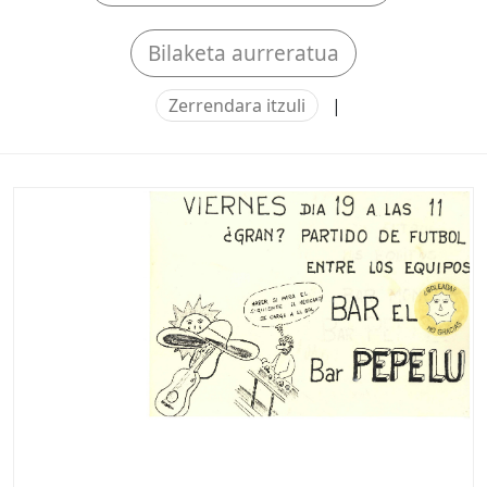
Bilaketa aurreratua
Zerrendara itzuli
|