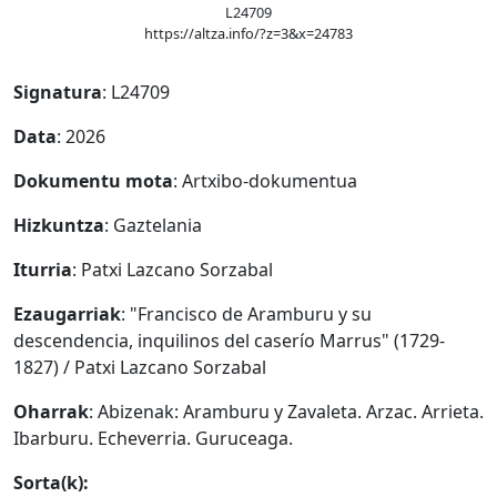
L24709
https://altza.info/?z=3&x=24783
Signatura
: L24709
Data
: 2026
Dokumentu mota
: Artxibo-dokumentua
Hizkuntza
: Gaztelania
Iturria
: Patxi Lazcano Sorzabal
Ezaugarriak
: "Francisco de Aramburu y su
descendencia, inquilinos del caserío Marrus" (1729-
1827) / Patxi Lazcano Sorzabal
Oharrak
: Abizenak: Aramburu y Zavaleta. Arzac. Arrieta.
Ibarburu. Echeverria. Guruceaga.
Sorta(k):