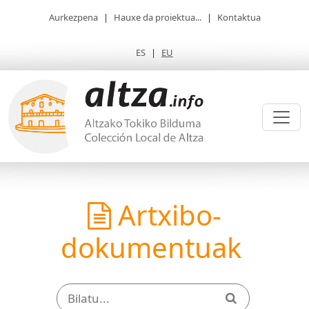
Aurkezpena
|
Hauxe da proiektua...
|
Kontaktua
ES
|
EU
Artxibo-
dokumentuak