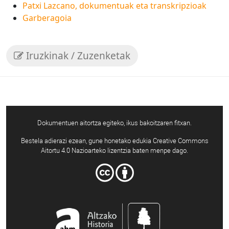
Patxi Lazcano, dokumentuak eta transkripzioak
Garberagoia
Iruzkinak / Zuzenketak
Dokumentuen aitortza egiteko, ikus bakoitzaren fitxan.
Bestela adierazi ezean, gune honetako edukia Creative Commons
Aitortu 4.0 Nazioarteko lizentzia baten menpe dago.