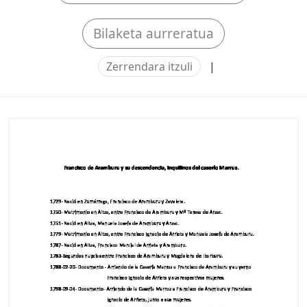
Bilaketa aurreratua
Zerrendara itzuli
|