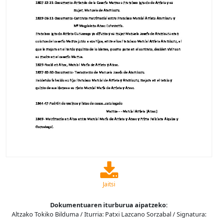
Jaitsi
Dokumentuaren iturburua aipatzeko:
Altzako Tokiko Bilduma / Iturria: Patxi Lazcano Sorzabal / Signatura: