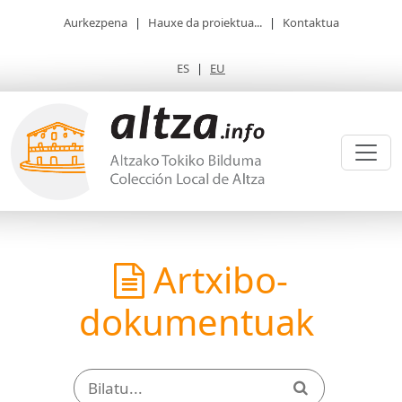
Aurkezpena
|
Hauxe da proiektua...
|
Kontaktua
ES
|
EU
Artxibo-
dokumentuak