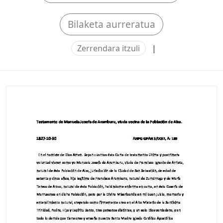
Bilaketa aurreratua
Zerrendara itzuli
|