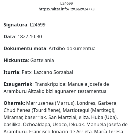
L24699
https://altza.info/?z=3&x=24773
Signatura
: L24699
Data
: 1827-10-30
Dokumentu mota
: Artxibo-dokumentua
Hizkuntza
: Gaztelania
Iturria
: Patxi Lazcano Sorzabal
Ezaugarriak
: Transkripzioa: Manuela Josefa de
Aramburu Altzako bizilagunaren testamentua
Oharrak
: Marrusenea (Marrus), Londres, Garbera,
Chudiñenea (Txurdiñene), Martiotegui (Martitegi),
Miramar, baserriak. San Martzial, eliza. Huba (Uba),
basilika. Ochoaldapa, Usoco, lekuak. Manuela Josefa de
Aramburu. Francisco Ignacio de Arrieta. María Teresa