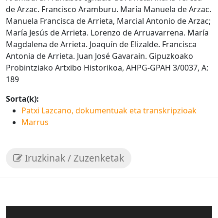
de Arzac. Francisco Aramburu. María Manuela de Arzac.
Manuela Francisca de Arrieta, Marcial Antonio de Arzac;
María Jesús de Arrieta. Lorenzo de Arruavarrena. María
Magdalena de Arrieta. Joaquín de Elizalde. Francisca
Antonia de Arrieta. Juan José Gavarain. Gipuzkoako
Probintziako Artxibo Historikoa, AHPG-GPAH 3/0037, A:
189
Sorta(k):
Patxi Lazcano, dokumentuak eta transkripzioak
Marrus
Iruzkinak / Zuzenketak