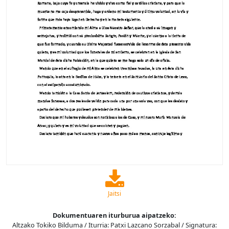
Jaitsi
Dokumentuaren iturburua aipatzeko:
Altzako Tokiko Bilduma / Iturria: Patxi Lazcano Sorzabal / Signatura: