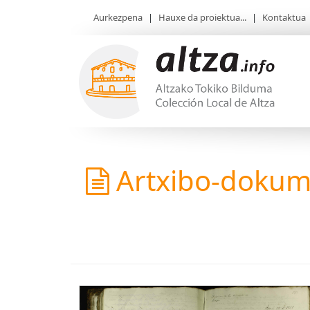
Aurkezpena
|
Hauxe da proiektua...
|
Kontaktua
Artxibo-doku