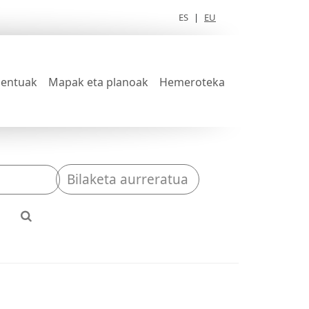
ES
|
EU
entuak
Mapak eta planoak
Hemeroteka
Bilaketa aurreratua