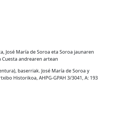
a, José María de Soroa eta Soroa jaunaren
a Cuesta andrearen artean
tura), baserriak. José María de Soroa y
txibo Historikoa, AHPG-GPAH 3/3041, A: 193