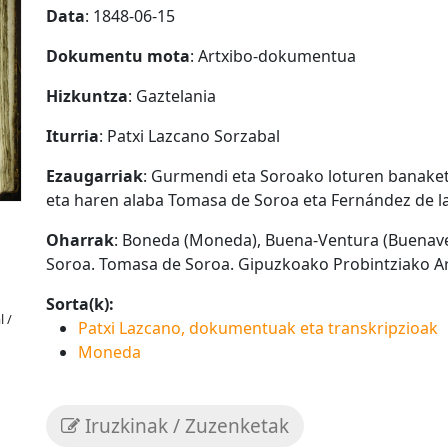
Data
: 1848-06-15
Dokumentu mota
: Artxibo-dokumentua
Hizkuntza
: Gaztelania
Iturria
: Patxi Lazcano Sorzabal
Ezaugarriak
: Gurmendi eta Soroako loturen banaket
eta haren alaba Tomasa de Soroa eta Fernández de l
Oharrak
: Boneda (Moneda), Buena-Ventura (Buenaven
Soroa. Tomasa de Soroa. Gipuzkoako Probintziako Ar
Sorta(k):
l /
Patxi Lazcano, dokumentuak eta transkripzioak
Moneda
Iruzkinak / Zuzenketak