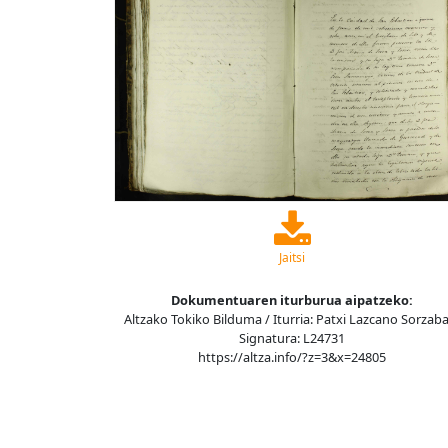
Jaitsi
Dokumentuaren iturburua aipatzeko:
Altzako Tokiko Bilduma / Iturria: Patxi Lazcano Sorzaba
Signatura: L24731
https://altza.info/?z=3&x=24805