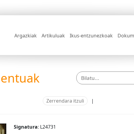
Argazkiak
Artikuluak
Ikus-entzunezkoak
Dokum
mentuak
Zerrendara itzuli
|
Signatura
: L24731