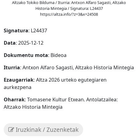
Altzako Tokiko Bilduma / Iturria: Antxon Alfaro Sagasti, Altzako
Historia Mintegia / Signatura: L24437
https://altza.info/?z=3&x=24508
Signatura
: L24437
Data
: 2025-12-12
Dokumentu mota
: Bideoa
Iturria
: Antxon Alfaro Sagasti, Altzako Historia Mintegia
Ezaugarriak
: Altza 2026 urteko egutegiaren
aurkezpena
Oharrak
: Tomasene Kultur Etxean. Antolatzailea:
Altzako Historia Mintegia
Iruzkinak / Zuzenketak