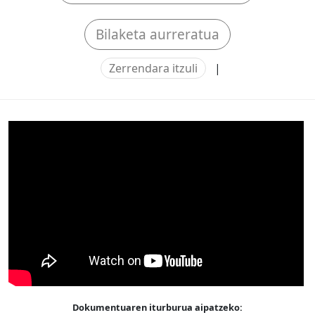
Bilaketa aurreratua
Zerrendara itzuli
|
Dokumentuaren iturburua aipatzeko: