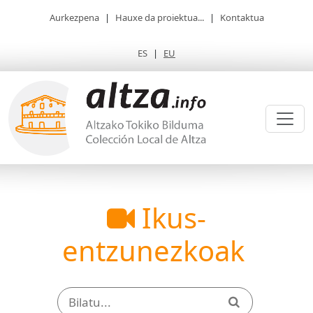
Aurkezpena
|
Hauxe da proiektua...
|
Kontaktua
ES
|
EU
Ikus-
entzunezkoak