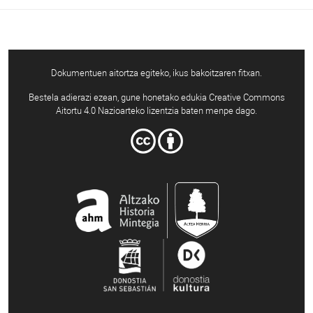
Dokumentuen aitortza egiteko, ikus bakoitzaren fitxan.
Bestela adierazi ezean, gune honetako edukia Creative Commons
Aitortu 4.0 Nazioarteko lizentzia baten menpe dago.