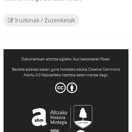
Iruzkinak / Zuzenketak
Dokumentuen aitortza egiteko, ikus bakoitzaren fitxan.
Bestela adierazi ezean, gune honetako edukia Creative Commons
Aitortu 4.0 Nazioarteko lizentzia baten menpe dago.