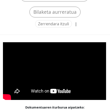
Bilaketa aurreratua
Zerrendara itzuli
|
Dokumentuaren iturburua aipatzeko: