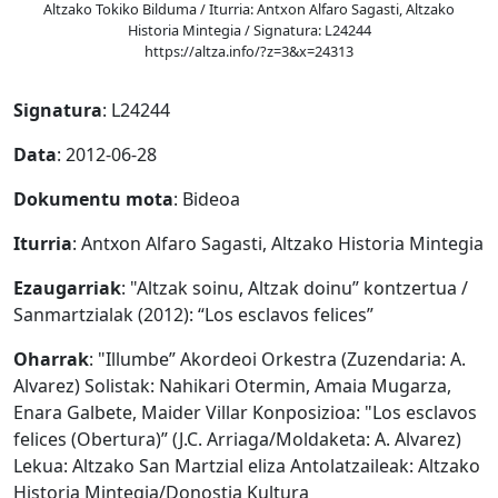
Altzako Tokiko Bilduma / Iturria: Antxon Alfaro Sagasti, Altzako
Historia Mintegia / Signatura: L24244
https://altza.info/?z=3&x=24313
Signatura
: L24244
Data
: 2012-06-28
Dokumentu mota
: Bideoa
Iturria
: Antxon Alfaro Sagasti, Altzako Historia Mintegia
Ezaugarriak
: "Altzak soinu, Altzak doinu” kontzertua /
Sanmartzialak (2012): “Los esclavos felices”
Oharrak
: "Illumbe” Akordeoi Orkestra (Zuzendaria: A.
Alvarez) Solistak: Nahikari Otermin, Amaia Mugarza,
Enara Galbete, Maider Villar Konposizioa: "Los esclavos
felices (Obertura)” (J.C. Arriaga/Moldaketa: A. Alvarez)
Lekua: Altzako San Martzial eliza Antolatzaileak: Altzako
Historia Mintegia/Donostia Kultura