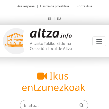
Aurkezpena
|
Hauxe da proiektua...
|
Kontaktua
ES
|
EU
Ikus-
entzunezkoak