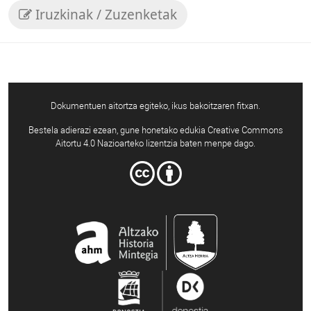
Iruzkinak / Zuzenketak
Dokumentuen aitortza egiteko, ikus bakoitzaren fitxan.
Bestela adierazi ezean, gune honetako edukia Creative Commons
Aitortu 4.0 Nazioarteko lizentzia baten menpe dago.