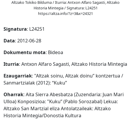
Altzako Tokiko Bilduma / Iturria: Antxon Alfaro Sagasti, Altzako
Historia Mintegia / Signatura: L24251
https://altza.info/?z=3&x=24321
Signatura
: L24251
Data
: 2012-06-28
Dokumentu mota
: Bideoa
Iturria
: Antxon Alfaro Sagasti, Altzako Historia Mintegia
Ezaugarriak
: "Altzak soinu, Altzak doinu” kontzertua /
Sanmartzialak (2012): “Kuku”
Oharrak
: Aita Sierra Abesbatza (Zuzendaria: Juan Mari
Ulloa) Konposizioa: "Kuku” (Pablo Sorozabal) Lekua:
Altzako San Martzial eliza Antolatzaileak: Altzako
Historia Mintegia/Donostia Kultura