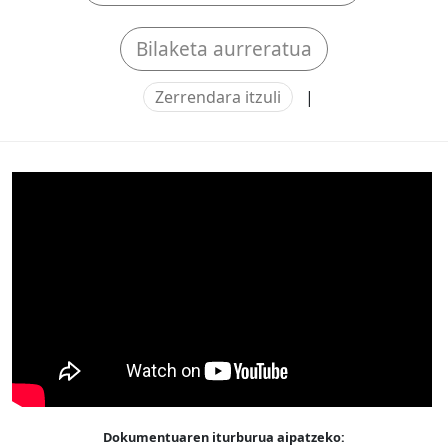
Bilaketa aurreratua
Zerrendara itzuli
|
Dokumentuaren iturburua aipatzeko: