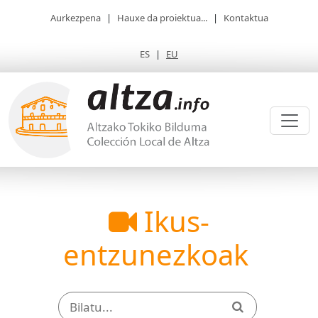
Aurkezpena
|
Hauxe da proiektua...
|
Kontaktua
ES
|
EU
Ikus-
entzunezkoak