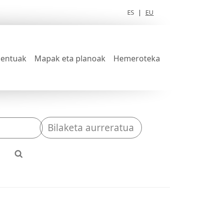
ES
|
EU
entuak
Mapak eta planoak
Hemeroteka
Bilaketa aurreratua