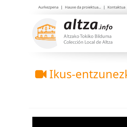
Aurkezpena
|
Hauxe da proiektua...
|
Kontaktua
Ikus-entzunez