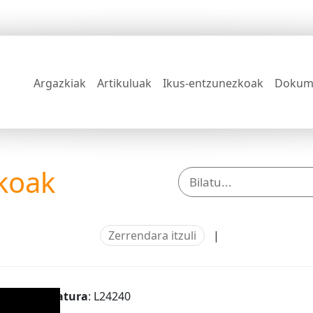
Argazkiak
Artikuluak
Ikus-entzunezkoak
Dokum
koak
Zerrendara itzuli
|
Signatura
: L24240