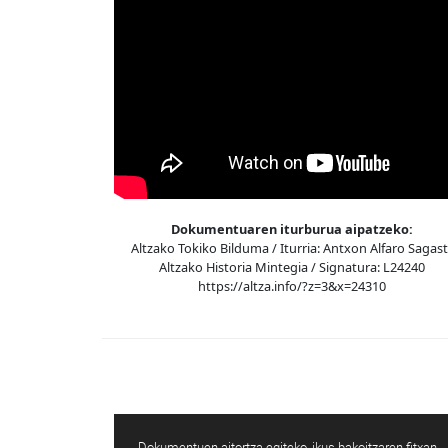
Dokumentuaren iturburua aipatzeko:
Altzako Tokiko Bilduma / Iturria: Antxon Alfaro Sagasti
Altzako Historia Mintegia / Signatura: L24240
https://altza.info/?z=3&x=24310
Dokumentuen aitortza egiteko, ikus bakoitzaren fitxan.