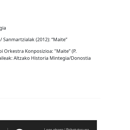
gia
 / Sanmartzialak (2012): “Maite”
oi Orkestra Konposizioa: "Maite” (P.
aileak: Altzako Historia Mintegia/Donostia
Lege oharra | Pribatutasuna