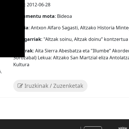
Data
: 2012-06-28
Dokumentu mota
: Bideoa
Iturria
: Antxon Alfaro Sagasti, Altzako Historia Minte
Ezaugarriak
: "Altzak soinu, Altzak doinu” kontzertua
Oharrak
: Aita Sierra Abesbatza eta "Illumbe” Akorde
Sorozabal) Lekua: Altzako San Martzial eliza Antolatz
Kultura
,
Iruzkinak / Zuzenketak