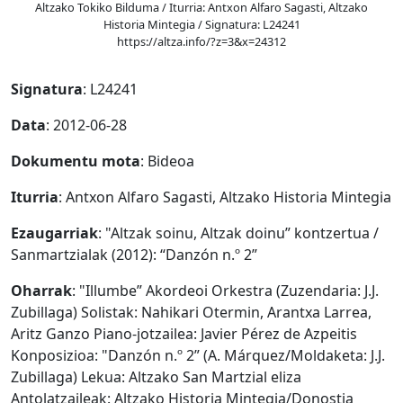
Altzako Tokiko Bilduma / Iturria: Antxon Alfaro Sagasti, Altzako
Historia Mintegia / Signatura: L24241
https://altza.info/?z=3&x=24312
Signatura
: L24241
Data
: 2012-06-28
Dokumentu mota
: Bideoa
Iturria
: Antxon Alfaro Sagasti, Altzako Historia Mintegia
Ezaugarriak
: "Altzak soinu, Altzak doinu” kontzertua /
Sanmartzialak (2012): “Danzón n.º 2”
Oharrak
: "Illumbe” Akordeoi Orkestra (Zuzendaria: J.J.
Zubillaga) Solistak: Nahikari Otermin, Arantxa Larrea,
Aritz Ganzo Piano-jotzailea: Javier Pérez de Azpeitis
Konposizioa: "Danzón n.º 2” (A. Márquez/Moldaketa: J.J.
Zubillaga) Lekua: Altzako San Martzial eliza
Antolatzaileak: Altzako Historia Mintegia/Donostia