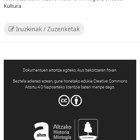
Kultura
Iruzkinak / Zuzenketak
Dokumentuen aitortza egiteko, ikus bakoitzaren fitxan.
Bestela adierazi ezean, gune honetako edukia Creative Commons
Aitortu 4.0 Nazioarteko lizentzia baten menpe dago.