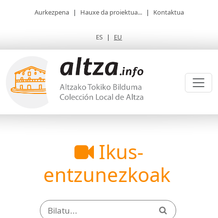
Aurkezpena
|
Hauxe da proiektua...
|
Kontaktua
ES
|
EU
Ikus-
entzunezkoak