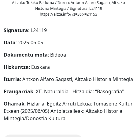
Altzako Tokiko Bilduma / Iturria: Antxon Alfaro Sagasti, Altzako
Historia Mintegia / Signatura: L24119
https://altza.info/?z=3&x=24153
Signatura
: L24119
Data
: 2025-06-05
Dokumentu mota
: Bideoa
Hizkuntza
: Euskara
Iturria
: Antxon Alfaro Sagasti, Altzako Historia Mintegia
Ezaugarriak
: XII. Naturaldia - Hitzaldia: “Basografia”
Oharrak
: Hizlaria: Egoitz Arruti Lekua: Tomasene Kultur
Etxean (2025/06/05) Antolatzaileak: Altzako Historia
Mintegia/Donostia Kultura