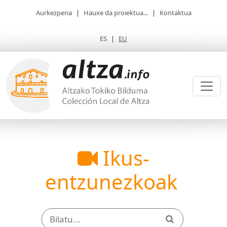
Aurkezpena
|
Hauxe da proiektua...
|
Kontaktua
ES
|
EU
Ikus-
entzunezkoak