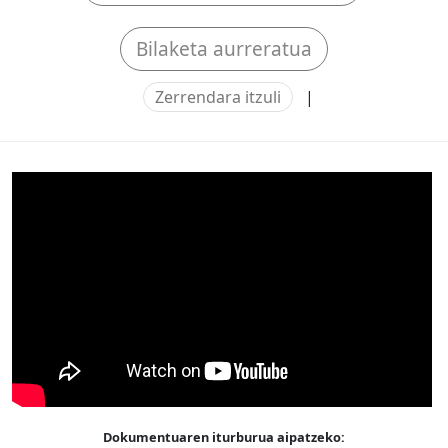
Bilaketa aurreratua
Zerrendara itzuli
|
Dokumentuaren iturburua aipatzeko: