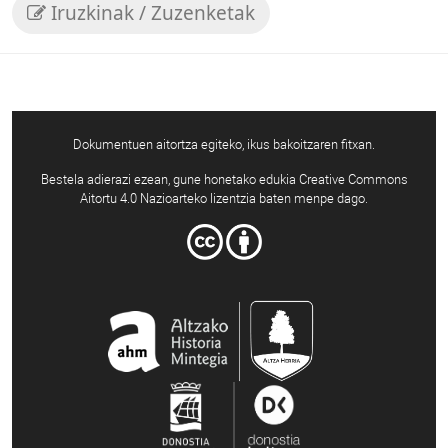
Iruzkinak / Zuzenketak
Dokumentuen aitortza egiteko, ikus bakoitzaren fitxan.
Bestela adierazi ezean, gune honetako edukia Creative Commons
Aitortu 4.0 Nazioarteko lizentzia baten menpe dago.