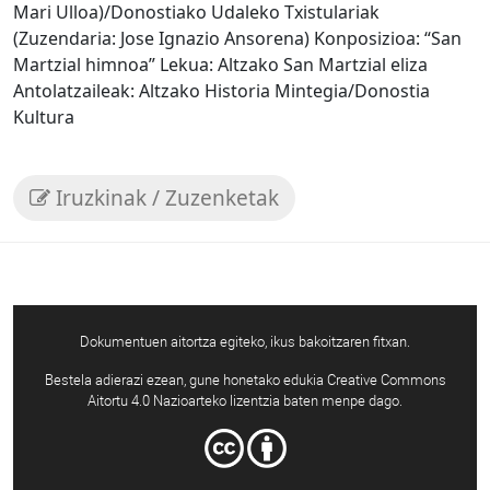
Mari Ulloa)/Donostiako Udaleko Txistulariak
(Zuzendaria: Jose Ignazio Ansorena) Konposizioa: “San
Martzial himnoa” Lekua: Altzako San Martzial eliza
Antolatzaileak: Altzako Historia Mintegia/Donostia
Kultura
Iruzkinak / Zuzenketak
Dokumentuen aitortza egiteko, ikus bakoitzaren fitxan.
Bestela adierazi ezean, gune honetako edukia Creative Commons
Aitortu 4.0 Nazioarteko lizentzia baten menpe dago.