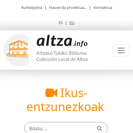
Aurkezpena
|
Hauxe da proiektua...
|
Kontaktua
ES
|
EU
Ikus-
entzunezkoak