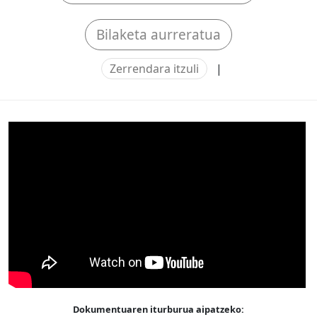
Bilaketa aurreratua
Zerrendara itzuli
|
Dokumentuaren iturburua aipatzeko: