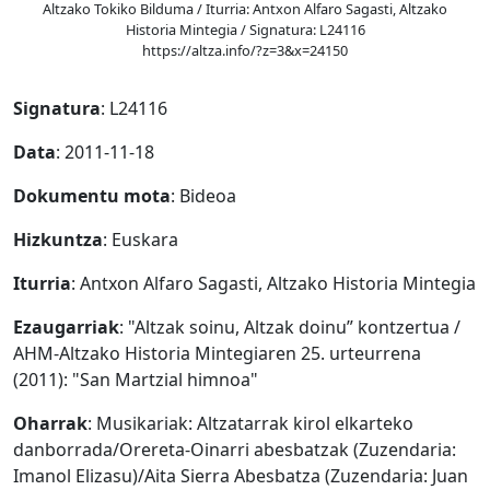
Altzako Tokiko Bilduma / Iturria: Antxon Alfaro Sagasti, Altzako
Historia Mintegia / Signatura: L24116
https://altza.info/?z=3&x=24150
Signatura
: L24116
Data
: 2011-11-18
Dokumentu mota
: Bideoa
Hizkuntza
: Euskara
Iturria
: Antxon Alfaro Sagasti, Altzako Historia Mintegia
Ezaugarriak
: "Altzak soinu, Altzak doinu” kontzertua /
AHM-Altzako Historia Mintegiaren 25. urteurrena
(2011): "San Martzial himnoa"
Oharrak
: Musikariak: Altzatarrak kirol elkarteko
danborrada/Orereta-Oinarri abesbatzak (Zuzendaria:
Imanol Elizasu)/Aita Sierra Abesbatza (Zuzendaria: Juan