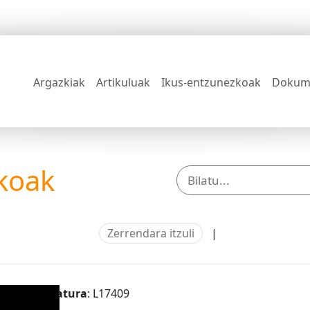
Argazkiak
Artikuluak
Ikus-entzunezkoak
Dokum
koak
Zerrendara itzuli
|
Signatura
: L17409