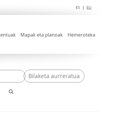
ES
|
EU
entuak
Mapak eta planoak
Hemeroteka
Bilaketa aurreratua