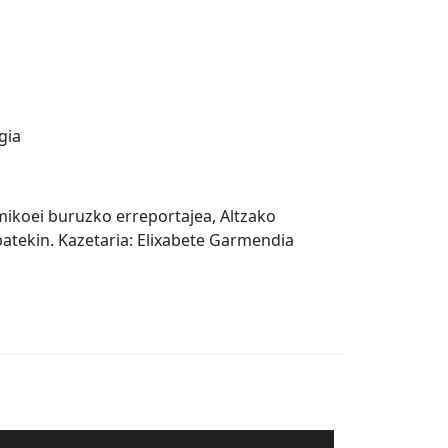
gia
omikoei buruzko erreportajea, Altzako
batekin. Kazetaria: Elixabete Garmendia