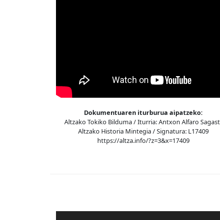
Dokumentuaren iturburua aipatzeko:
Altzako Tokiko Bilduma / Iturria: Antxon Alfaro Sagasti
Altzako Historia Mintegia / Signatura: L17409
https://altza.info/?z=3&x=17409