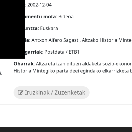
Data
: 2002-12-04
Dokumentu mota
: Bideoa
Hizkuntza
: Euskara
Iturria
: Antxon Alfaro Sagasti, Altzako Historia Minte
Ezaugarriak
: Postdata / ETB1
Oharrak
: Altza eta izan dituen aldaketa sozio-ekon
Historia Mintegiko partaideei egindako elkarrizketa 
,
Iruzkinak / Zuzenketak