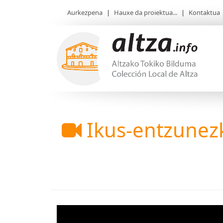
Aurkezpena
|
Hauxe da proiektua...
|
Kontaktua
Ikus-entzunez