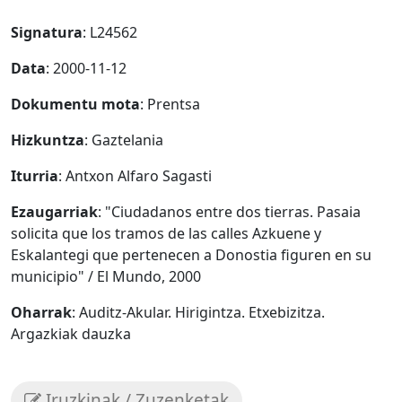
Signatura
: L24562
Data
: 2000-11-12
Dokumentu mota
: Prentsa
Hizkuntza
: Gaztelania
Iturria
: Antxon Alfaro Sagasti
Ezaugarriak
: "Ciudadanos entre dos tierras. Pasaia
solicita que los tramos de las calles Azkuene y
Eskalantegi que pertenecen a Donostia figuren en su
municipio" / El Mundo, 2000
Oharrak
: Auditz-Akular. Hirigintza. Etxebizitza.
Argazkiak dauzka
Iruzkinak / Zuzenketak