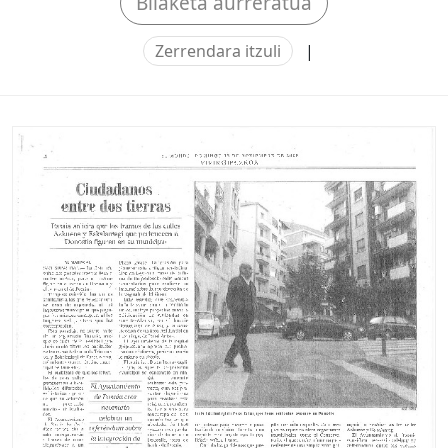
Bilaketa aurreratua
Zerrendara itzuli
|