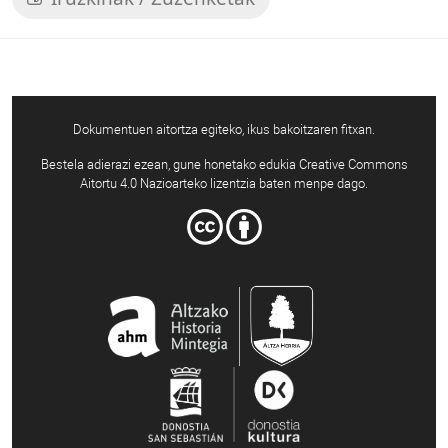
Dokumentuen aitortza egiteko, ikus bakoitzaren fitxan.
Bestela adierazi ezean, gune honetako edukia Creative Commons
Aitortu 4.0 Nazioarteko lizentzia baten menpe dago.