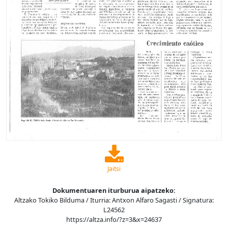
Jaitsi
Dokumentuaren iturburua aipatzeko:
Altzako Tokiko Bilduma / Iturria: Antxon Alfaro Sagasti / Signatura:
L24562
https://altza.info/?z=3&x=24637