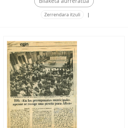
Bilaketa aurreratua
Zerrendara itzuli
|