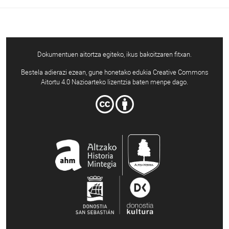
Dokumentuen aitortza egiteko, ikus bakoitzaren fitxan.
Bestela adierazi ezean, gune honetako edukia Creative Commons
Aitortu 4.0 Nazioarteko lizentzia baten menpe dago.