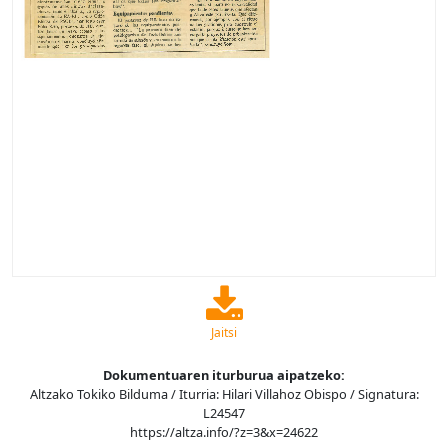
Jaitsi
Dokumentuaren iturburua aipatzeko:
Altzako Tokiko Bilduma / Iturria: Hilari Villahoz Obispo / Signatura:
L24547
https://altza.info/?z=3&x=24622