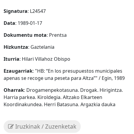
Signatura
: L24547
Data
: 1989-01-17
Dokumentu mota
: Prentsa
Hizkuntza
: Gaztelania
Iturria
: Hilari Villahoz Obispo
Ezaugarriak
: "HB: “En los presupuestos municipales
apenas se recoge una peseta para Altza”" / Egin, 1989
Oharrak
: Drogamenpekotasuna. Drogak. Hirigintza.
Harria parkea. Kiroldegia. Altzako Elkarteen
Koordinakundea. Herri Batasuna. Argazkia dauka
Iruzkinak / Zuzenketak