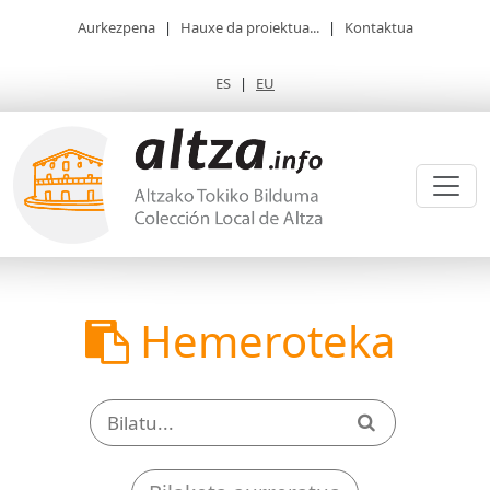
Aurkezpena
|
Hauxe da proiektua...
|
Kontaktua
ES
|
EU
Hemeroteka