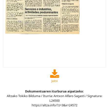
Jaitsi
Dokumentuaren iturburua aipatzeko:
Altzako Tokiko Bilduma / Iturria: Antxon Alfaro Sagasti / Signatura:
L24500
https://altza.info/?z=3&x=24572