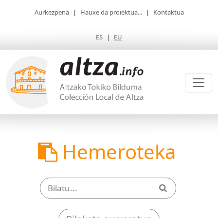
Aurkezpena
|
Hauxe da proiektua...
|
Kontaktua
ES
|
EU
Hemeroteka