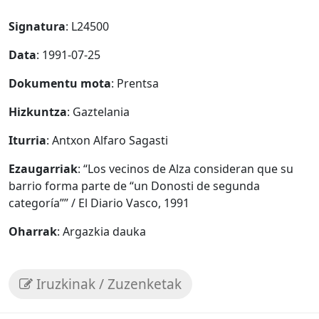
Signatura
: L24500
Data
: 1991-07-25
Dokumentu mota
: Prentsa
Hizkuntza
: Gaztelania
Iturria
: Antxon Alfaro Sagasti
Ezaugarriak
: “Los vecinos de Alza consideran que su
barrio forma parte de “un Donosti de segunda
categoría”” / El Diario Vasco, 1991
Oharrak
: Argazkia dauka
Iruzkinak / Zuzenketak