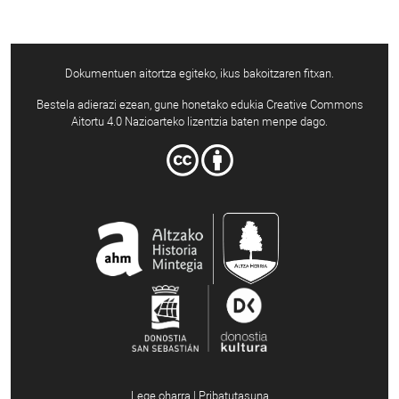
Dokumentuen aitortza egiteko, ikus bakoitzaren fitxan.
Bestela adierazi ezean, gune honetako edukia Creative Commons
Aitortu 4.0 Nazioarteko lizentzia baten menpe dago.
Lege oharra | Pribatutasuna