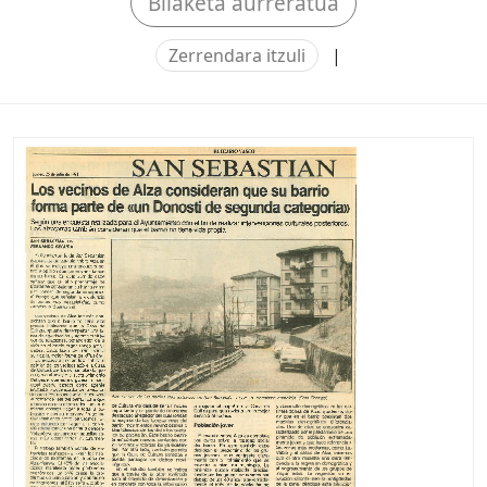
Bilaketa aurreratua
Zerrendara itzuli
|