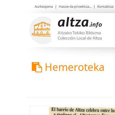
Aurkezpena
|
Hauxe da proiektua...
|
Kontaktua
Hemeroteka