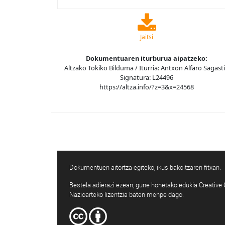
Jaitsi
Dokumentuaren iturburua aipatzeko:
Altzako Tokiko Bilduma / Iturria: Antxon Alfaro Sagasti
Signatura: L24496
https://altza.info/?z=3&x=24568
Dokumentuen aitortza egiteko, ikus bakoitzaren fitxan.
Bestela adierazi ezean, gune honetako edukia Creativ
Nazioarteko lizentzia baten menpe dago.