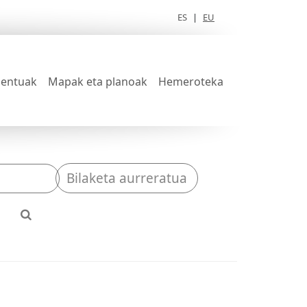
ES
|
EU
entuak
Mapak eta planoak
Hemeroteka
Bilaketa aurreratua