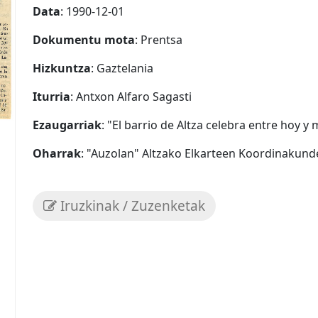
Data
: 1990-12-01
Dokumentu mota
: Prentsa
Hizkuntza
: Gaztelania
Iturria
: Antxon Alfaro Sagasti
Ezaugarriak
: "El barrio de Altza celebra entre hoy y
Oharrak
: "Auzolan" Altzako Elkarteen Koordinakund
Iruzkinak / Zuzenketak