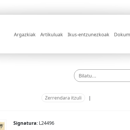
Argazkiak
Artikuluak
Ikus-entzunezkoak
Dokum
Zerrendara itzuli
|
Signatura
: L24496