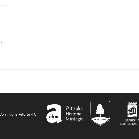
 /
e Commons Aitortu 4.0