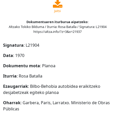
Jaitsi
Dokumentuaren iturburua aipatzeko:
Altzako Tokiko Bilduma / Iturria: Rosa Batalla / Signatura: L21904
https://altza.info/?z=3&x=21937
Signatura
: L21904
Data
: 1970
Dokumentu mota
: Planoa
Iturria
: Rosa Batalla
Ezaugarriak
: Bilbo-Behobia autobidea eraikitzeko
desjabetzeak egiteko planoa
Oharrak
: Garbera, Paris, Larratxo. Ministerio de Obras
Públicas