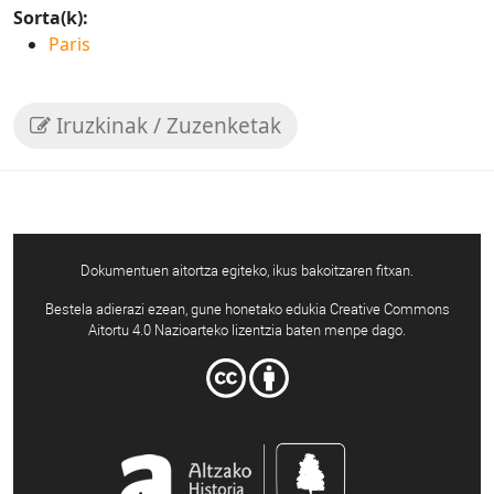
Sorta(k):
Paris
Iruzkinak / Zuzenketak
Dokumentuen aitortza egiteko, ikus bakoitzaren fitxan.
Bestela adierazi ezean, gune honetako edukia Creative Commons
Aitortu 4.0 Nazioarteko lizentzia baten menpe dago.