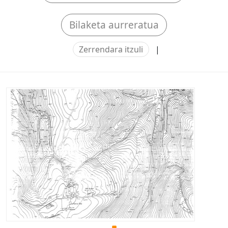
Bilaketa aurreratua
Zerrendara itzuli
|