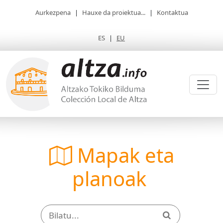
Aurkezpena
|
Hauxe da proiektua...
|
Kontaktua
ES
|
EU
Mapak eta
planoak