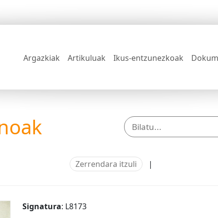
Argazkiak
Artikuluak
Ikus-entzunezkoak
Dokum
anoak
Zerrendara itzuli
|
Signatura
: L8173