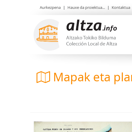
Aurkezpena
|
Hauxe da proiektua...
|
Kontaktua
Mapak eta pl