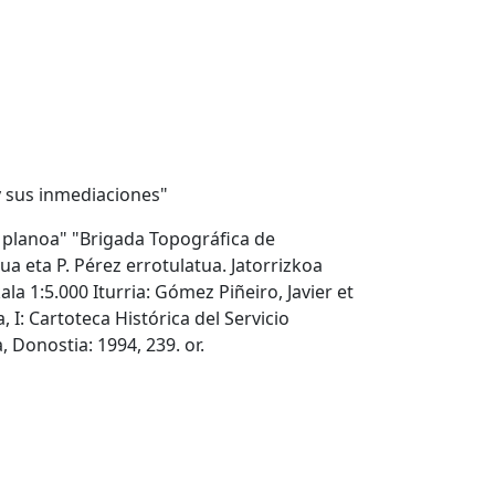
 y sus inmediaciones"
n planoa" "Brigada Topográfica de
a eta P. Pérez errotulatua. Jatorrizkoa
la 1:5.000 Iturria: Gómez Piñeiro, Javier et
I: Cartoteca Histórica del Servicio
 Donostia: 1994, 239. or.