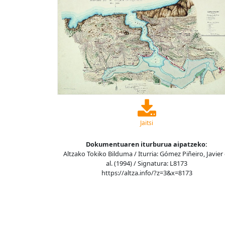
Jaitsi
Dokumentuaren iturburua aipatzeko:
Altzako Tokiko Bilduma / Iturria: Gómez Piñeiro, Javier 
al. (1994) / Signatura: L8173
https://altza.info/?z=3&x=8173