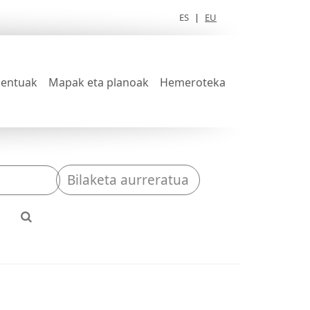
ES
|
EU
entuak
Mapak eta planoak
Hemeroteka
Bilaketa aurreratua