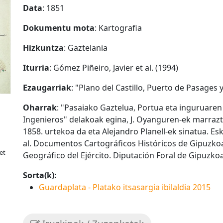
Data
: 1851
Dokumentu mota
: Kartografia
Hizkuntza
: Gaztelania
Iturria
: Gómez Piñeiro, Javier et al. (1994)
Ezaugarriak
: "Plano del Castillo, Puerto de Pasages
Oharrak
: "Pasaiako Gaztelua, Portua eta inguruare
Ingenieros" delakoak egina, J. Oyanguren-ek marraztu
1858. urtekoa da eta Alejandro Planell-ek sinatua. Eska
al. Documentos Cartográficos Históricos de Gipuzkoa, 
et
Geográfico del Ejército. Diputación Foral de Gipuzkoa,
Sorta(k):
Guardaplata - Platako itsasargia ibilaldia 2015