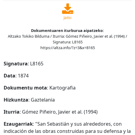
Jaitsi
Dokumentuaren iturburua aipatzeko:
Altzako Tokiko Bilduma / Iturria: Gómez Piñeiro, Javier et al. (1994) /
Signatura: L8165
https://altza.info/?z=3&x=8165
Signatura
: L8165
Data
: 1874
Dokumentu mota
: Kartografia
Hizkuntza
: Gaztelania
Iturria
: Gómez Piñeiro, Javier et al. (1994)
Ezaugarriak
: "San Sebastián y sus alrededores, con
indicación de las obras construidas para su defensa y la