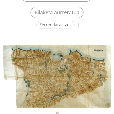
Bilaketa aurreratua
Zerrendara itzuli
|