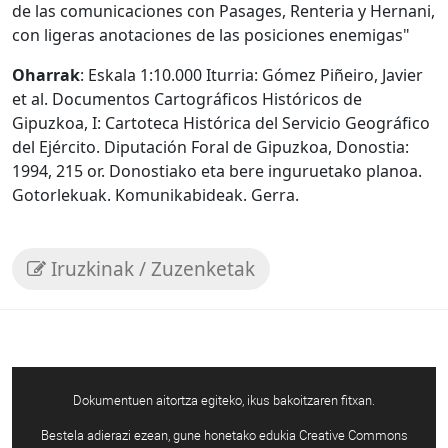
de las comunicaciones con Pasages, Renteria y Hernani,
con ligeras anotaciones de las posiciones enemigas"
Oharrak
: Eskala 1:10.000 Iturria: Gómez Piñeiro, Javier
et al. Documentos Cartográficos Históricos de
Gipuzkoa, I: Cartoteca Histórica del Servicio Geográfico
del Ejército. Diputación Foral de Gipuzkoa, Donostia:
1994, 215 or. Donostiako eta bere inguruetako planoa.
Gotorlekuak. Komunikabideak. Gerra.
Iruzkinak / Zuzenketak
Dokumentuen aitortza egiteko, ikus bakoitzaren fitxan.
Bestela adierazi ezean, gune honetako edukia Creative Commons