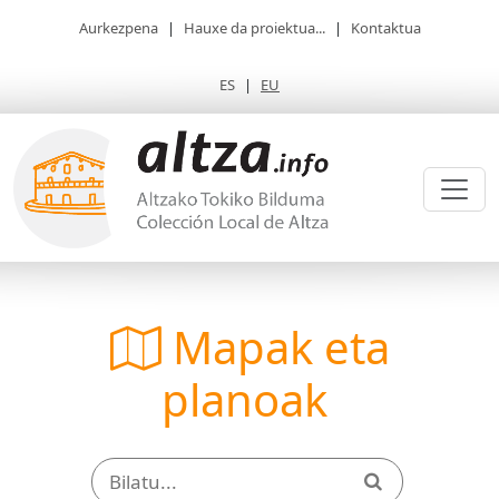
Aurkezpena
|
Hauxe da proiektua...
|
Kontaktua
ES
|
EU
Mapak eta
planoak