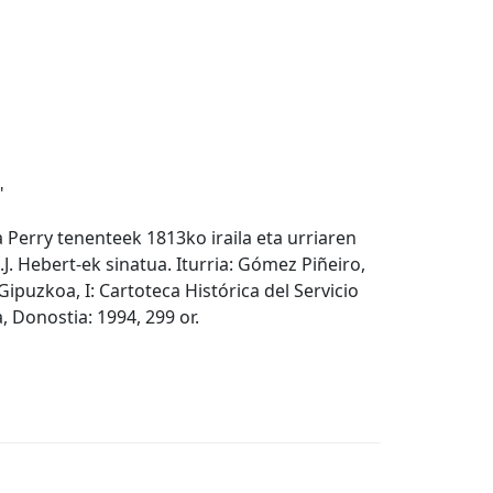
"
 Perry tenenteek 1813ko iraila eta urriaren
. Hebert-ek sinatua. Iturria: Gómez Piñeiro,
ipuzkoa, I: Cartoteca Histórica del Servicio
, Donostia: 1994, 299 or.