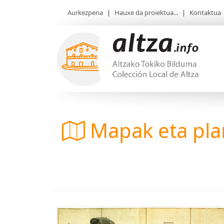
Aurkezpena
|
Hauxe da proiektua...
|
Kontaktua
Mapak eta pl