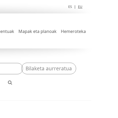
ES
|
EU
entuak
Mapak eta planoak
Hemeroteka
Bilaketa aurreratua