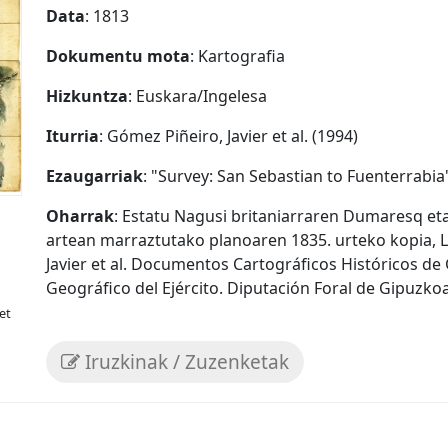
Data
: 1813
Dokumentu mota
: Kartografia
Hizkuntza
: Euskara/Ingelesa
Iturria
: Gómez Piñeiro, Javier et al. (1994)
Ezaugarriak
: "Survey: San Sebastian to Fuenterrabia
Oharrak
: Estatu Nagusi britaniarraren Dumaresq eta
artean marraztutako planoaren 1835. urteko kopia, L.J
Javier et al. Documentos Cartográficos Históricos de G
Geográfico del Ejército. Diputación Foral de Gipuzkoa
et
Iruzkinak / Zuzenketak