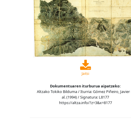
Jaitsi
Dokumentuaren iturburua aipatzeko:
Altzako Tokiko Bilduma / Iturria: Gómez Piñeiro, Javier 
al. (1994) / Signatura: L8177
https://altza.info/?z=3&x=8177