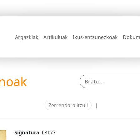
Argazkiak
Artikuluak
Ikus-entzunezkoak
Dokum
anoak
Zerrendara itzuli
|
Signatura
: L8177