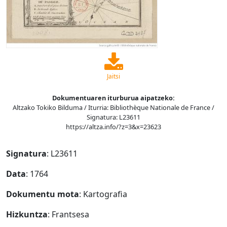
Jaitsi
Dokumentuaren iturburua aipatzeko:
Altzako Tokiko Bilduma / Iturria: Bibliothèque Nationale de France /
Signatura: L23611
https://altza.info/?z=3&x=23623
Signatura
: L23611
Data
: 1764
Dokumentu mota
: Kartografia
Hizkuntza
: Frantsesa