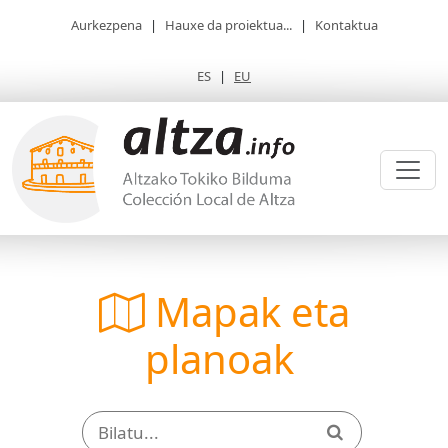
Aurkezpena
|
Hauxe da proiektua...
|
Kontaktua
ES
|
EU
Mapak eta
planoak