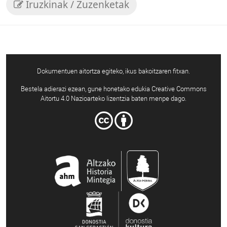
Iruzkinak / Zuzenketak
Dokumentuen aitortza egiteko, ikus bakoitzaren fitxan.
Bestela adierazi ezean, gune honetako edukia Creative Commons
Aitortu 4.0 Nazioarteko lizentzia baten menpe dago.