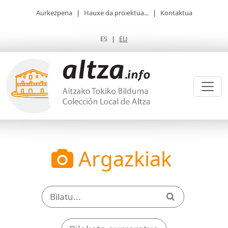
Aurkezpena
|
Hauxe da proiektua...
|
Kontaktua
ES
|
EU
Argazkiak