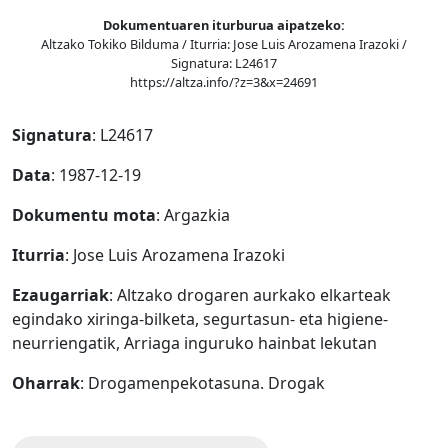
Dokumentuaren iturburua aipatzeko:
Altzako Tokiko Bilduma / Iturria: Jose Luis Arozamena Irazoki /
Signatura: L24617
https://altza.info/?z=3&x=24691
Signatura
: L24617
Data
: 1987-12-19
Dokumentu mota
: Argazkia
Iturria
: Jose Luis Arozamena Irazoki
Ezaugarriak
: Altzako drogaren aurkako elkarteak
egindako xiringa-bilketa, segurtasun- eta higiene-
neurriengatik, Arriaga inguruko hainbat lekutan
Oharrak
: Drogamenpekotasuna. Drogak