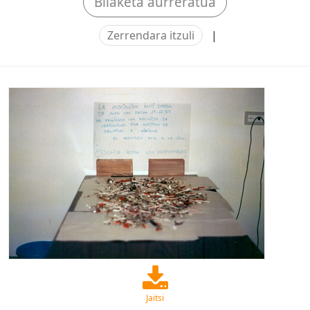
Bilaketa aurreratua
Zerrendara itzuli
|
Jaitsi