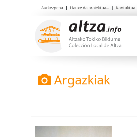
Aurkezpena
|
Hauxe da proiektua...
|
Kontaktua
Argazkiak