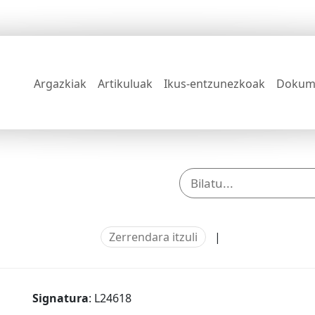
Argazkiak
Artikuluak
Ikus-entzunezkoak
Dokum
Zerrendara itzuli
|
Signatura
: L24618