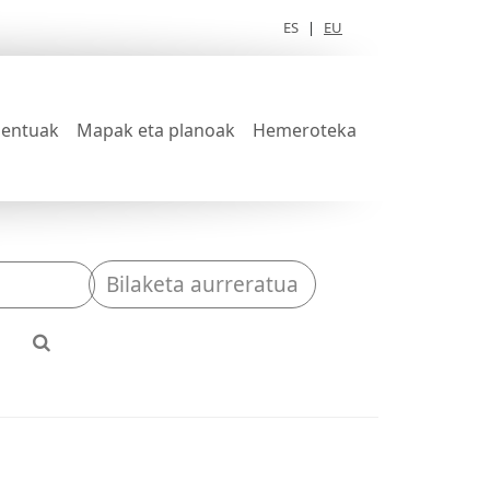
ES
|
EU
entuak
Mapak eta planoak
Hemeroteka
Bilaketa aurreratua