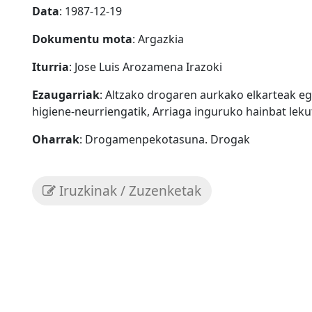
Data
: 1987-12-19
Dokumentu mota
: Argazkia
Iturria
: Jose Luis Arozamena Irazoki
Ezaugarriak
: Altzako drogaren aurkako elkarteak eg
higiene-neurriengatik, Arriaga inguruko hainbat lek
Oharrak
: Drogamenpekotasuna. Drogak
Iruzkinak / Zuzenketak