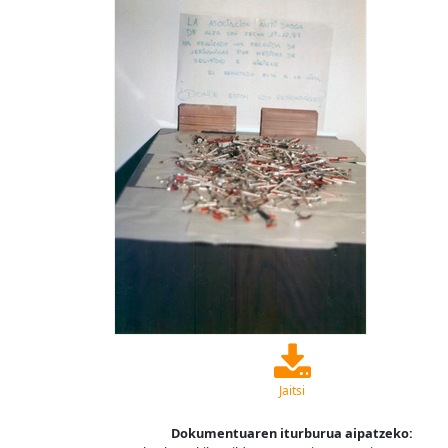
Jaitsi
Dokumentuaren iturburua aipatzeko: