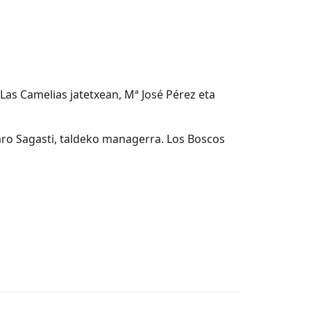
as Camelias jatetxean, Mª José Pérez eta
aro Sagasti, taldeko managerra. Los Boscos