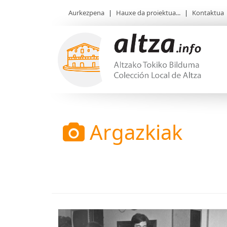
Aurkezpena
|
Hauxe da proiektua...
|
Kontaktua
Argazkiak