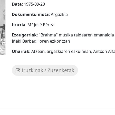
Data
: 1975-09-20
Dokumentu mota
: Argazkia
Iturria
: Mª José Pérez
Ezaugarriak
: "Brahma" musika taldearen emanaldia L
Iñaki Barbadilloren ezkontzan
Oharrak
: Atzean, argazkiaren eskuinean, Antxon Alf
Iruzkinak / Zuzenketak