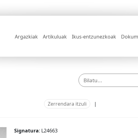
Argazkiak
Artikuluak
Ikus-entzunezkoak
Dokum
Zerrendara itzuli
|
Signatura
: L24663