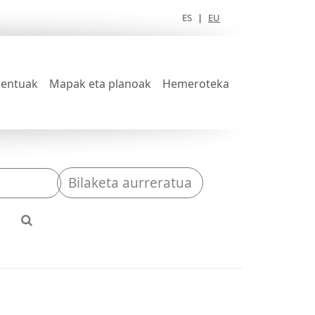
ES
|
EU
entuak
Mapak eta planoak
Hemeroteka
Bilaketa aurreratua