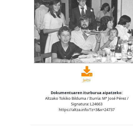
Jaitsi
Dokumentuaren iturburua aipatzeko:
Altzako Tokiko Bilduma / Iturria: Mª José Pérez /
Signatura: L24663
https://altza.info/?z=3&x=24737