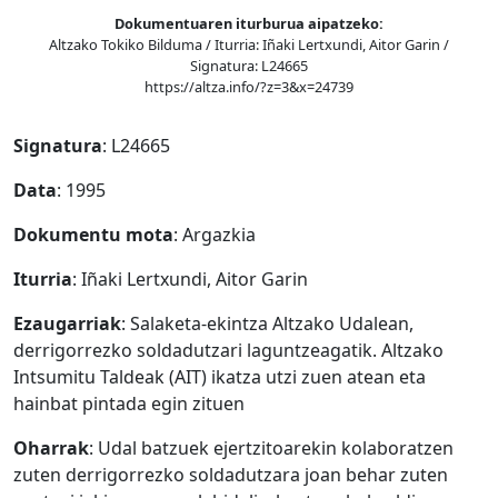
Dokumentuaren iturburua aipatzeko:
Altzako Tokiko Bilduma / Iturria: Iñaki Lertxundi, Aitor Garin /
Signatura: L24665
https://altza.info/?z=3&x=24739
Signatura
: L24665
Data
: 1995
Dokumentu mota
: Argazkia
Iturria
: Iñaki Lertxundi, Aitor Garin
Ezaugarriak
: Salaketa-ekintza Altzako Udalean,
derrigorrezko soldadutzari laguntzeagatik. Altzako
Intsumitu Taldeak (AIT) ikatza utzi zuen atean eta
hainbat pintada egin zituen
Oharrak
: Udal batzuek ejertzitoarekin kolaboratzen
zuten derrigorrezko soldadutzara joan behar zuten