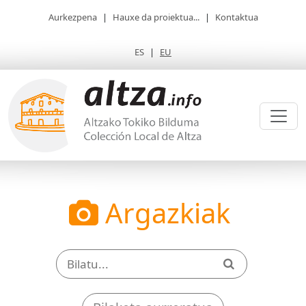
Aurkezpena
|
Hauxe da proiektua...
|
Kontaktua
ES
|
EU
Argazkiak