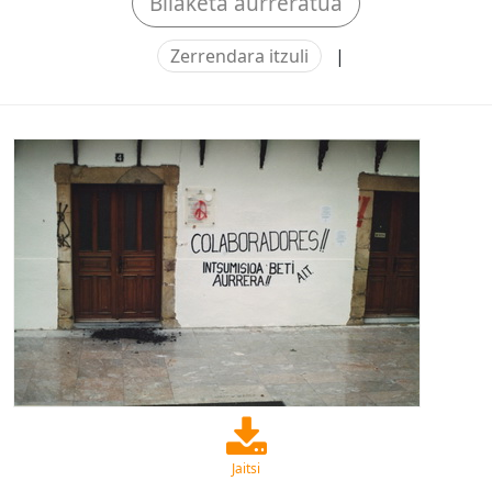
Bilaketa aurreratua
Zerrendara itzuli
|
Jaitsi