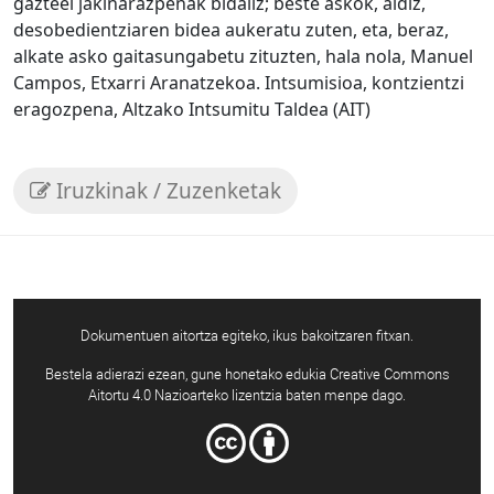
gazteei jakinarazpenak bidaliz; beste askok, aldiz,
desobedientziaren bidea aukeratu zuten, eta, beraz,
alkate asko gaitasungabetu zituzten, hala nola, Manuel
Campos, Etxarri Aranatzekoa. Intsumisioa, kontzientzi
eragozpena, Altzako Intsumitu Taldea (AIT)
Iruzkinak / Zuzenketak
Dokumentuen aitortza egiteko, ikus bakoitzaren fitxan.
Bestela adierazi ezean, gune honetako edukia Creative Commons
Aitortu 4.0 Nazioarteko lizentzia baten menpe dago.